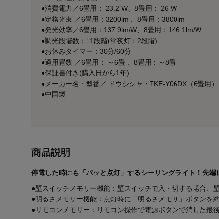
●消費電力／6畳用： 23.2 W、8畳用： 26 W
●定格光束 ／6畳用：3200lm 、8畳用：3800lm
●発光効率／6畳用：137.9lm/W、8畳用：146.1lm/W
●調光段階数：11段階(常夜灯：2段階)
●お休みタイマー：30分/60分
●適用畳数 ／6畳用： ～6畳 、8畳用：～8畳
●保証書付き(購入日から1年)
●メーカー名・型番／ ドウシシャ・TKE-Y06DX（6畳用）、
●中国製
商品説明
停電した時にも「パッと点灯」するシーリングライト！先端
●壁スイッチメモリー機能：壁スイッチで入・切する場合、壁
●明るさメモリー機能：点灯時に「明るさメモリ」ボタンを
●リモコンメモリー：リモコン操作で電源ボタンで消した最後