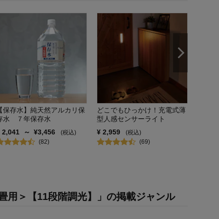
【防災
ット付
「ての
¥
1,82
【保存水】純天然アルカリ保
どこでもひっかけ！充電式薄
存水 ７年保存水
型人感センサーライト
¥
2,041
～
¥
3,456
¥
2,959
(税込)
(税込)
(
82
)
(
69
)
畳用＞【11段階調光】」の掲載ジャンル