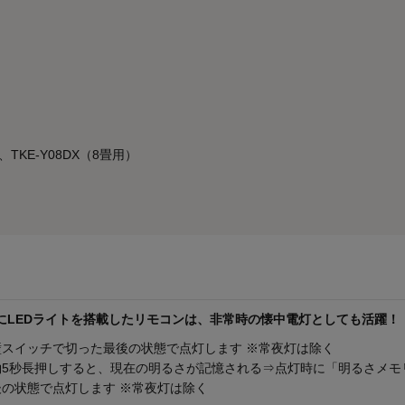
TKE-Y08DX（8畳用）
にLEDライトを搭載したリモコンは、非常時の懐中電灯としても活躍！
スイッチで切った最後の状態で点灯します ※常夜灯は除く
約5秒長押しすると、現在の明るさが記憶される⇒点灯時に「明るさメモ
の状態で点灯します ※常夜灯は除く