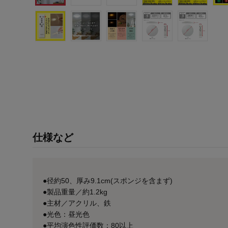
仕様など
●径約50、厚み9.1cm(スポンジを含まず)
●製品重量／約1.2kg
●主材／アクリル、鉄
●光色：昼光色
●平均演色性評価数：80以上