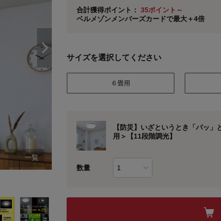
ベルメゾン メンバーズカードについて
合計獲得ポイント：
35ポイント～
ベルメゾンメンバーズカードで最大＋4倍
※
メンバーズカードの加算ポイントはステージ倍率適
サイズを選択してください
６畳用
【防災】いざというとき「パッ」と
用＞【11段階調光】
一覧
数量
６畳用