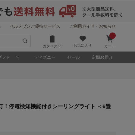
録
ベルメゾンご優待サービス
ご利用ガイド・お知らせ
お気に入り
カタログ
カート
ギフト
ディズニー
セール
定期お届け
！
灯！停電検知機能付きシーリングライト ＜6畳
メゾン・ポイントについて
ト