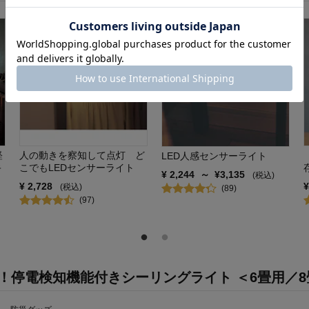
軽
人の動きを察知して点灯 ど
LED人感センサーライト
キ
こでもLEDセンサーライト
¥
2,244
～
¥
3,135
(税込)
¥
2,728
(税込)
(
89
)
(
97
)
停電検知機能付きシーリングライト ＜6畳用／8