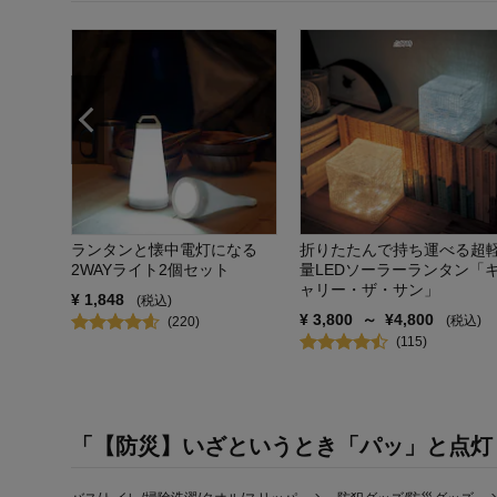
張り耐
税込)
ランタンと懐中電灯になる
折りたたんで持ち運べる超
2WAYライト2個セット
量LEDソーラーランタン「
ャリー・ザ・サン」
¥
1,848
(税込)
¥
3,800
～
¥
4,800
(税込)
(
220
)
(
115
)
「【防災】いざというとき「パッ」と点灯！