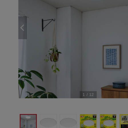
1
/
12