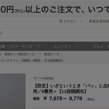
ログオン
新規会員登
妊娠・ベビー・キッズ
ビューティ
グルメ・
防犯グッズ/防災グッズ
防災グッズ
ングライト ＜6畳用／8畳用＞【11段階調光】
ステージが上がれば送料無料・返品引取無料
さらにポイント還元最大16倍！
【防災】いざというとき「パッ」と点
ベルメゾンご優待サービスについて
ベル
用／8畳用＞【11段階調光】
￥ 7,678～ 8,778
価格
通常商品送料無料 返品引取無料（JCBのみ）
（税込）
即時入会なら更に500円OFFクーポンプレゼン