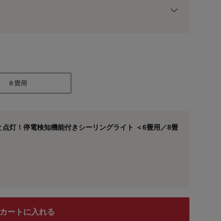
用前の基本ポイントに対して適用されます。
８畳用
点灯！停電検知機能付きシーリングライト ＜6畳用／8畳
８畳用
カートに入れる