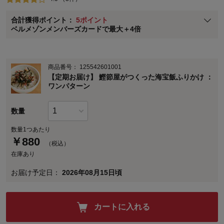
ベルメゾン メンバーズカードについて
合計獲得ポイント：
5ポイント
※
メンバーズカードの加算ポイントはステージ倍率適用前の基本ポイント
ベルメゾンメンバーズカードで最大＋4倍
に対して適用されます。
商品番号：
125542601001
【定期お届け】 鰹節屋がつくった海宝飯ふりかけ ：
ワンパターン
数量
数量1つあたり
￥
880
（税込）
在庫あり
お届け予定日：
2026年08月15日頃
カートに入れる