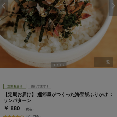
一覧
1
/
13
ステージが上がれば送料無料・返品引取無料！
さらにポイント還元最大16倍！
ベルメゾンご優待サービスについて
【定期お届け】 鰹節屋がつくった海宝飯ふりかけ ：
ベルメゾン・ポイントについて
ワンパターン
￥ 880
通常商品送料無料 返品引取無料（JCBのみ）
（税込）
即時入会なら更に500円OFFクーポンプレゼント
4.0 （3件）