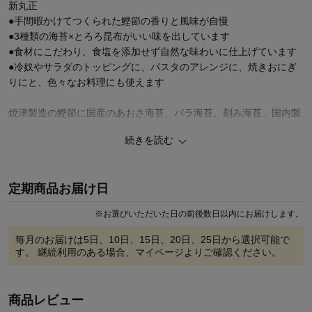
新丸正
●手間暇かけてつくられた鰹節の香りと風味が自慢
●3種類の海苔×とろろ昆布がいい味を出しています
●食材にこだわり、食塩を添加せず自然な味わいに仕上げています
●冷奴やサラダのトッピングに、パスタのアレンジに、焼きおにぎ
りにと、色々なお料理にも使えます
焼津製造の鰹節に国産のあおさ海苔、バラ海苔、刻み海苔、国内製
造のとろろ昆布を絶妙なバランスでブレンド。まさに海の宝が詰ま
続きを読む
った贅沢なふりかけです。
口の中に鰹節と磯の風味が広がります。お好みで少し醤油をたらし
たり、わさびやごま油で味変するのもおすすめです。
定期商品お届け日
◆老舗鰹節メーカー（株）新丸正
※
お選びいただいた日の前後数日以内にお届けします。
創業80年を超える「（株）新丸正」は、カツオ漁で知られる静岡県
の焼津漁港近くに会社を構える老舗鰹節メーカー。
毎月のお届けは
5日、10日、15日、20日、25日
から選択可能で
水揚げされた魚を自社で加工・製造しています。
す。 継続利用のある場合、マイページよりご確認ください。
【定期お届け商品のご注文に際してのご案内】
●定期商品は、通常商品とは別のご注文・お届けとなります。
商品レビュー
●商品ごとにお届け日やお支払い方法が異なる場合、