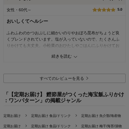
女性・60代～
5.0
1
人が参考になりました
参考になった
おいしくてヘルシー
品質
4.0
容量
4.0
ふわふわのかつおぶしに細かいのりやおぼろ昆布がちょうど良
くブレンドされています。塩が入っていないので、たくさんふ
お気に入りポイント：
美味しい
購入用途：
ご自宅用
りかけても大丈夫。小松菜のおひたしやごはんにふりかけてお
弁当にも使っています。
続きを読む
1
人が参考になりました
参考になった
品質
5.0
すべてのレビューを見る
容量
5.0
お気に入りポイント：
美味しい、使い勝手が良い
「【定期お届け】 鰹節屋がつくった海宝飯ふりかけ
購入用途：
ご自宅用
：ワンパターン」の掲載ジャンル
定期お届け
定期お届け 食品/ドリンク
定期お届け 魚介類/海産物
定期お届け
定期お届け 食品/ドリンク
定期お届け 梅干/海苔/漬物