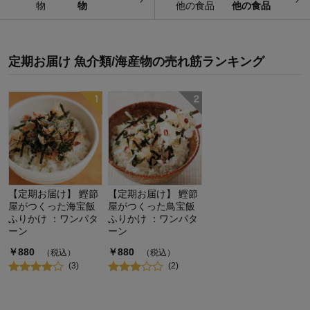
物
他の食品
定期お届け 魚介類/海産物
の
売れ筋ランキング
【定期お届け】 鰹節
【定期お届け】 鰹節
屋がつくった海宝飯
屋がつくった鳥宝飯
ふりかけ ：ワンパタ
ふりかけ ：ワンパタ
ーン
ーン
￥
880
￥
880
（税込）
（税込）
(
3
)
(
2
)