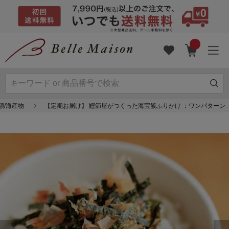
類/海産物
【定期お届け】 鰹節屋がつくった海宝飯ふりかけ ：ワンパターン