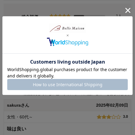
別々のお届けとなり、送料が別途発生いたします。
1人
総合評価
定期お届けのご利用方法について
4.0
1人
1人
0人
(3)
0人
レビューについて
最新レビュー
※
現在販売していない色・サイズ等への商品レビューも含まれます。
sakuraさん
2025年02月09日
女性・60代～
3.0
味は良い