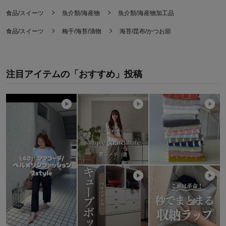
食品/スイーツ
魚介類/海産物
魚介類/海産物加工品
食品/スイーツ
梅干/海苔/漬物
海苔/昆布/かつお節
注目アイテムの「おすすめ」投稿