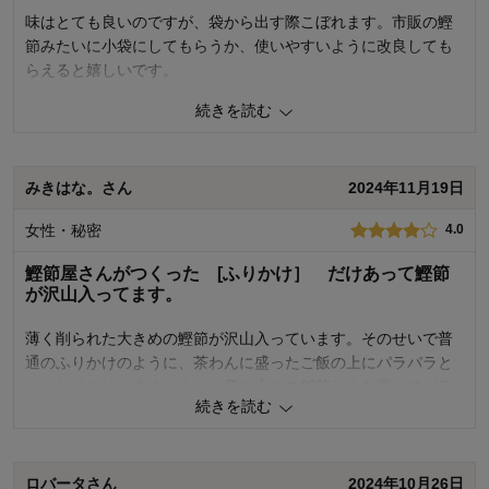
味はとても良いのですが、袋から出す際こぼれます。市販の鰹
節みたいに小袋にしてもらうか、使いやすいように改良しても
らえると嬉しいです。
続きを読む
2
人が参考になりました
参考になった
品質
5.0
みきはな。さん
2024年11月19日
容量
3.0
お気に入りポイント：
美味しい
女性・秘密
4.0
購入用途：
ご自宅用
鰹節屋さんがつくった [ふりかけ］ だけあって鰹節
が沢山入ってます。
薄く削られた大きめの鰹節が沢山入っています。そのせいで普
通のふりかけのように、茶わんに盛ったご飯の上にパラパラと
いうわけにはいきません。お皿の上にご飯茶わんを置いてパラ
続きを読む
パラでしょうかね。完全に回りにこぼれます。
気を付けないと乾燥剤まで飛び出してきます。
容器に移し替えるか、小さなお子様には、出来る人にして欲し
いと思います。
ロバータさん
2024年10月26日