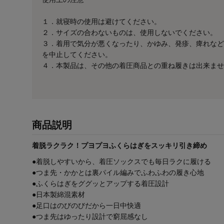
１．就寝時の使用は避けてください。
２．サイズの合わないものは、使用しないでください。
３．着用で気分が悪くなったり、かゆみ、発疹、痺れなど
を中止してください。
４．本製品は、その他の着圧商品との重ね履きは出来ませ
商品説明
着脱ラクラク！プヨプヨふくらはぎをスッキリ引き締め
●着脱しやすいから、着圧ソックスでも毎日ラクに履ける
●つま先・かかとは裏パイル編みでふわふわの履き心地
●ふくらはぎをググッとアップする着圧設計
●日本製綿混素材
●足口はのびのびだから一日中快適
●つま先はゆったり設計で窮屈感なし