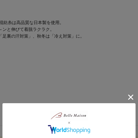
ル混紡糸は高品質な日本製を使用。
～ンと伸びて着脱ラクラク。
「足裏の汗対策」、秋冬は「冷え対策」に。
。