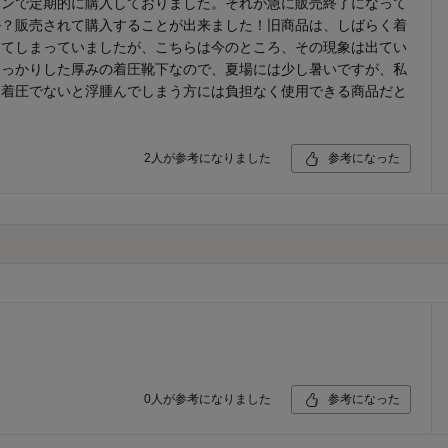
ゾンで定期的に購入しておりました。それが急に販売終了になって
ル？販売されて購入することが出来ました！旧商品は、しばらく着
ってしまっていましたが、こちらは今のところ、その現象は出てい
しっかりした厚みの着圧靴下なので、夏場には少し暑いですが、私
、着圧でないと浮腫んでしまう方には負担なく使用できる商品だと
2
人が参考になりました
参考になった
0
人が参考になりました
参考になった