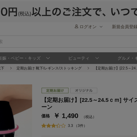
ログオン
新規会員登
妊娠・ベビー・キッズ
ビューティ
グルメ・
靴下
定期お届け 靴下/レギンス/ストッキング
【定期お届け】[22.5～
【定期お届け】[22.5～24.5ｃｍ]
ステージが上がれば送料無料・返品引取無料
さらにポイント還元最大16倍！
ーン
￥ 1,490
ベルメゾンご優待サービスについて
ベル
価格
（税込）
通常商品送料無料 返品引取無料（JCBのみ）
3.3 （3件）
即時入会なら更に500円OFFクーポンプレゼン