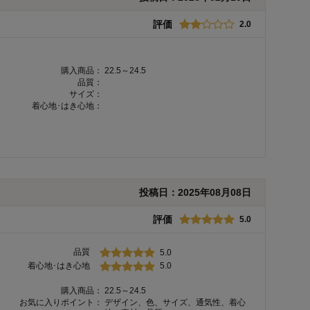
評価
2.0
購入商品：
22.5～24.5
品質：
サイズ：
着心地･はき心地：
投稿日：
2025年08月08日
評価
5.0
品質
5.0
着心地･はき心地
5.0
購入商品：
22.5～24.5
お気に入りポイント：
デザイン、色、サイズ、通気性、着心