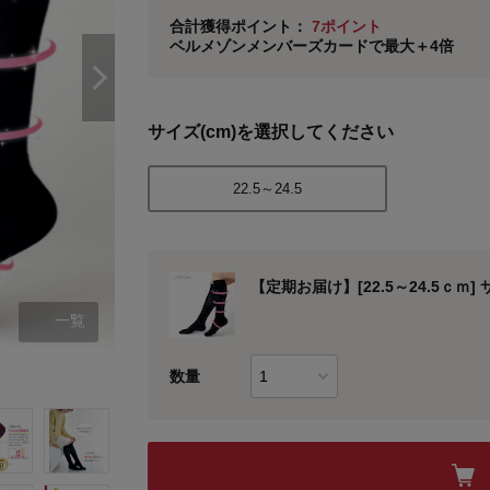
ベルメゾン メンバーズカードについて
合計獲得ポイント：
7ポイント
ベルメゾンメンバーズカードで最大＋4倍
※
メンバーズカードの加算ポイントはステージ倍率適
サイズ(cm)を選択してください
22.5～24.5
【定期お届け】[22.5～24.5ｃ
一覧
数量