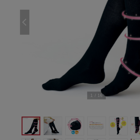
1
/
16