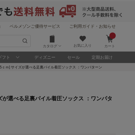
録
ベルメゾンご優待サービス
ご利用ガイド・お知らせ
お気に入り
カタログ
カート
ギフト
ディズニー
セール
定期お届け
24.5ｃｍ] サイズが選べる足裏パイル着圧ソックス ：ワンパターン
 サイズが選べる足裏パイル着圧ソックス ：ワンパタ
！
メゾン・ポイントについて
ト