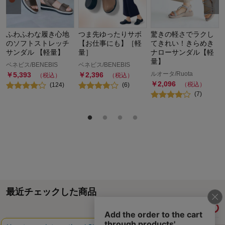
ふわふわな履き心地
つま先ゆったりサボ
驚きの軽さでラクし
のソフトストレッチ
【お仕事にも】［軽
てきれい！きらめき
サンダル 【軽量】
量］
ナローサンダル【軽
量】
ベネビス/BENEBIS
ベネビス/BENEBIS
ルオータ/Ruota
￥
5,393
￥
2,396
（税込）
（税込）
￥
2,096
（税込）
(
124
)
(
6
)
(
7
)
最近チェックした商品
履歴情報を残す