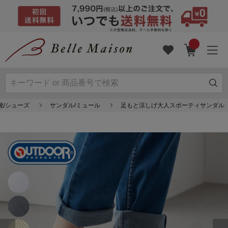
靴/シューズ
サンダル/ミュール
足もと涼しげ大人スポーティサンダル