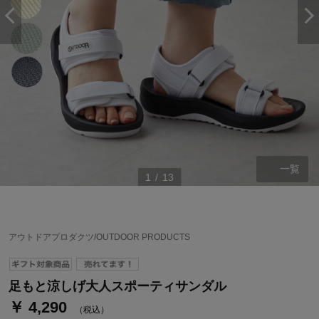
一覧
1
/
13
ステージが上がれば送料無料・返品引取無料！
さらにポイント還元最大16倍！
アウトドアプロダクツ/OUTDOOR PRODUCTS
ベルメゾンご優待サービスについて
ベルメゾン・ポイントについて
足もと涼しげ大人スポーティサンダル
￥ 4,290
通常商品送料無料 返品引取無料（JCBのみ）
（税込）
即時入会なら更に500円OFFクーポンプレゼント