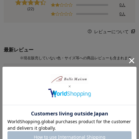
0人
(22)
0人
レビューについて
最新レビュー
※
現在販売していない色・サイズ等への商品レビューも含まれます。
小春さん
2026年08月02日
女性・50代
4.0
フワフワ
長時間履いていても、足が疲れないですね。この夏はこのサン
ダルで快適に過ごせそうです。
足甲のベルトの合わせがズレてくるのが
続きを読む
少し気になります。