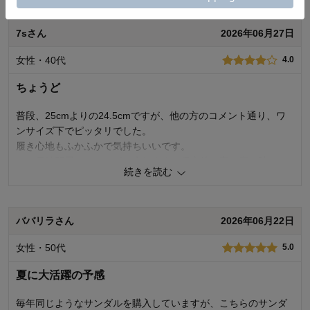
他は色もサイズゆったりで満足です。
7sさん
2026年06月27日
0
人が参考になりました
参考になった
女性・40代
4.0
使いやすさ・はき心地
4.0
品質
4.0
ちょうど
購入商品：
カーキ, ２４
普段、25cmよりの24.5cmですが、他の方のコメント通り、ワ
お気に入りポイント：
使いやすさ、履き心地、デザイン、サイ
ズ感、素材・品質、価格、長く使える
ンサイズ下でピッタリでした。
サイズ：
ちょうどよい
履き心地もふかふかで気持ちいいです。
ただ長時間履くとやっぱり疲れます。帰宅後、家の床を踏んだ
続きを読む
ら下駄を履いた後みたいに床が柔らかく感じました。
0
人が参考になりました
参考になった
ババリラさん
2026年06月22日
使いやすさ・はき心地
4.0
女性・50代
5.0
品質
4.0
夏に大活躍の予感
購入商品：
カーキ, ２４
お気に入りポイント：
デザイン
サイズ：
ちょうどよい
毎年同じようなサンダルを購入していますが、こちらのサンダ