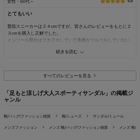
女性・60代～
5.0
使いやすさ・はき心地
5.0
とてもいい
品質
5.0
普段スニーカーは２４cmですが、皆さんのレビューをもとに２
購入商品：
カーキ, ２４
３cmを購入し正解でした。
お気に入りポイント：
履き心地、デザイン、サイズ感、価格、
長く使える
インソール部分はフカフカしていて表面がツルツルしていない
サイズ：
ちょうどよい
ので安定感があります。
続きを読む
足の甲が薄いのでマジックテープで調整できるタイプのサンダ
ルはとても有難いです。
履いた見た目はごっつい感じではないのでカジュアルな服だっ
たら何でも合いそう。値段も手頃でとてもいい商品だと思いま
すべてのレビューを見る
す。
「足もと涼しげ大人スポーティサンダル」の掲載ジ
4
人が参考になりました
参考になった
ャンル
使いやすさ・はき心地
5.0
品質
5.0
靴/バッグ/ファッション雑貨
靴/シューズ
サンダル/ミュール
購入商品：
ホワイト, ２３
メンズファッション
メンズ 靴/バッグ/ファッション雑貨
メンズ 靴/
お気に入りポイント：
履き心地、デザイン、価格
サイズ：
ちょうどよい