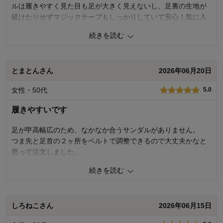
ルは履きやすく見た目も足が大きく見えないし、足裏の生地が
破けたりせずマジックテープもしっかりしていて安心！気に入
りました。
続きを読む
2
人が参考になりました
参考になった
とまとんさん
2026年06月20日
使いやすさ・はき心地
5.0
品質
5.0
女性・50代
5.0
購入商品：
ブラック, ２４
お気に入りポイント：
使いやすさ、履き心地、サイズ感、素
履きやすいです
材・品質
サイズ：
ちょうどよい
足が甲高幅広のため、なかなか合うサンダルがありません。
つま先と足首の２ヶ所をベルトで調整できるので大丈夫かなと
思って注文しました。
ふんわり柔らかな履き心地で、旅先でけっこうな距離を歩きま
続きを読む
したが、全く痛くなりませんでした。
お手頃なお値段ですし、よいお買い物をさせていただきまし
た。
しろねこさん
2026年06月15日
2
人が参考になりました
参考になった