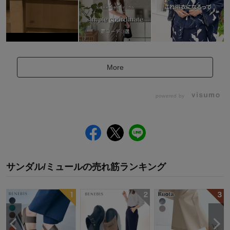
More
powered by
サンダル/ミュール
の
売れ筋ランキング
ス