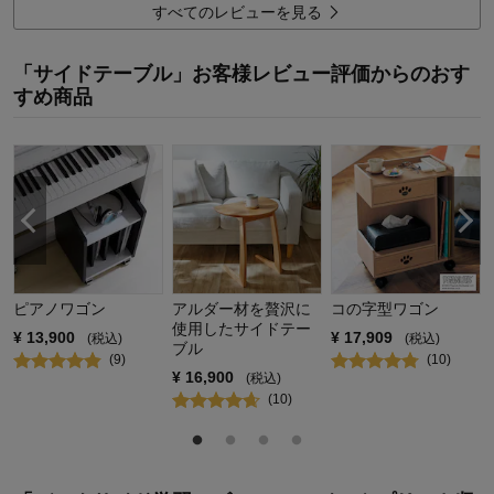
3
人が参考になりました
参考になった
すべてのレビューを見る
価格
5.0
「サイドテーブル」お客様レビュー評価からのおす
機能
5.0
すめ商品
使用感・使いやすさ
5.0
デザイン・色
3.0
購入商品：
ナチュラル
使用場所：
その他
購入のきっかけ：
買い足し
商品を使う人：
自分、その他
ピアノワゴン
アルダー材を贅沢に
コの字型ワゴン
使用したサイドテー
¥
13,900
¥
17,909
(税込)
(税込)
ブル
(
9
)
(
10
)
¥
16,900
(税込)
(
10
)