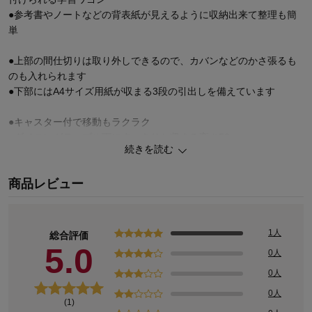
●参考書やノートなどの背表紙が見えるように収納出来て整理も簡
単
●上部の間仕切りは取り外しできるので、カバンなどのかさ張るも
のも入れられます
●下部にはA4サイズ用紙が収まる3段の引出しを備えています
●キャスター付で移動もラクラク
●ダイニングテーブル下にすっきりと収まる高さ56cm
続きを読む
●テーブル上がサッと片付けられるのでリビング学習にもおすすめ
です
商品レビュー
セール・アウトレット「家具/収納」のお得なおすすめ商品
他にもあります「サイドテーブル/リビングワゴン」の人気ランキング
1人
総合評価
5.0
0人
0人
0人
(1)