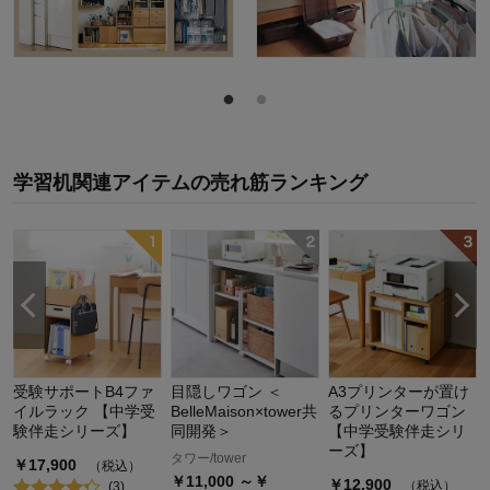
学習机関連アイテム
の
売れ筋ランキング
受験サポートB4ファ
目隠しワゴン ＜
A3プリンターが置け
イルラック 【中学受
BelleMaison×tower共
るプリンターワゴン
験伴走シリーズ】
同開発＞
【中学受験伴走シリ
ーズ】
タワー/tower
￥
17,900
（税込）
￥
11,000
～￥
￥
12,900
（税込）
(
3
)