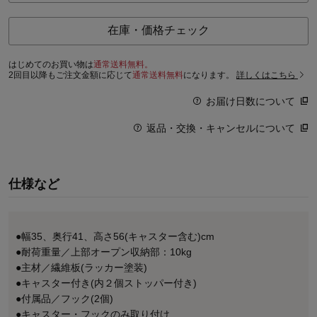
在庫・価格チェック
はじめてのお買い物は
通常送料無料。
2回目以降もご注文金額に応じて
通常送料無料
になります。
詳しくはこちら
お届け日数について
返品・交換・キャンセルについて
仕様など
●幅35、奥行41、高さ56(キャスター含む)cm
●耐荷重量／上部オープン収納部：10kg
●主材／繊維板(ラッカー塗装)
●キャスター付き(内２個ストッパー付き)
●付属品／フック(2個)
●キャスター・フックのみ取り付け