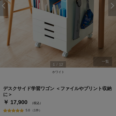
一覧
1
/
12
ステージが上がれば送料無料・返品引取無料！
ホワイト
さらにポイント還元最大16倍！
ベルメゾンご優待サービスについて
デスクサイド学習ワゴン ＜ファイルやプリント収納
ベルメゾン・ポイントについて
に＞
￥ 17,900
通常商品送料無料 返品引取無料（JCBのみ）
（税込）
即時入会なら更に500円OFFクーポンプレゼント
5.0 （1件）
ベルメゾン メンバーズカードについて