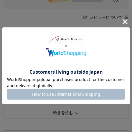
0人
レビューについて
最新レビュー
※
現在販売していない色・サイズ等への商品レビューも含まれます。
うたさん
2024年11月08日
女性・40代
5.0
仕事の通い袋入れに
仕事の毎日の通い袋入れとして使っています。
部屋の中で散らかり行きか返りかもわからなくなっていたため
こちらを購入。
持ち出しやすく返しやすく大満足です。
続きを読む
キャスターも滑らかで使いやすい。
大人が使うのでも角が丸いのはうれしいです。