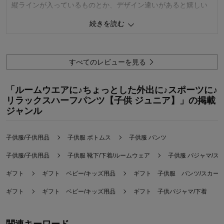
縦ラインが入っているものとか、デザイン違いがあると嬉しい
です。
続きを読む
0
人が参考になりました
参考になった
品質
5.0
すべてのレビューを見る
お子さまのお気に入り度
5.0
デザイン
4.0
「ルームウエアに♪ちょっとした外出に♪スポーツに♪
着心地･使用感
5.0
リラックスハーフパンツ【子供 ジュニア】」の掲載
購入商品：
ブラック, １５０
ジャンル
体型：
標準
お子さまの性別：
女の子
お子様の年齢：
10～12歳
子供服/子供用品
子供服 ボトムス
子供服 パンツ
子供服/子供用品
子供服 靴下/下着/ルームウェア
子供服 パジャマ/ス
ギフト
ギフト ベビー/キッズ用品
ギフト 子供服 パンツ/スカー
ギフト
ギフト ベビー/キッズ用品
ギフト 子供パジャマ/下着