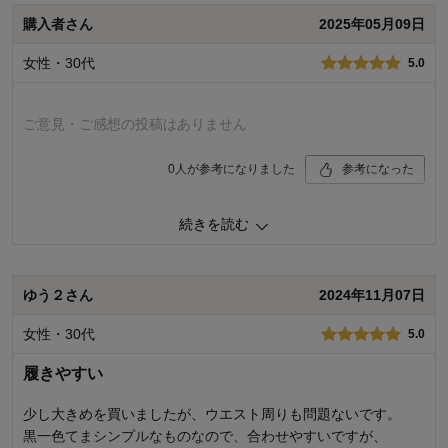
デザイン
5.0
着心地･使用感
5.0
購入者さん
2025年05月09日
購入商品：
ブラック, １５０
女性・30代
5.0
体型：
やせ型
お子さまの性別：
男の子
お子様の年齢：
10～12歳
ご意見・ご感想の投稿はありません
0
人が参考になりました
参考になった
品質
5.0
続きを読む
お子さまのお気に入り度
5.0
デザイン
5.0
着心地･使用感
5.0
ゆう２さん
2024年11月07日
購入商品：
カーキ, １４０
体型：
標準
女性・30代
5.0
お子さまの性別：
男の子
お子様の年齢：
6～9歳
履きやすい
少し大きめを買いましたが、ウエスト周りも問題ないです。
黒一色てまシンプルなものなので、合わせやすいですが、