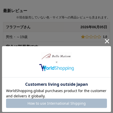
最新レビュー
※
現在販売していない色・サイズ等への商品レビューも含まれます。
フラフープさん
2026年06月05日
男性・～19歳
1.0
完全に部屋着です。
生地が体操服のジャージのような素材で外出には向かないです
し、体操服にするにも生地が薄く張り感がなく、子供も全くは
いてくれませんでした。もう少し生地を厚くしていただけると
良かったなと思います。
続きを読む
商品のご購入、ならびにレビューへのご投稿ありがとうございます。
ご満足いただける素材ではなかったとのこと、誠に申し訳ございませ
ぱんださん
2025年06月28日
ん。 いただいたご意見は今後の商品開発の参考とさせていただきま
す。 今後もお客様により満足度の高い商品をお届けできるよう努力を
男性・40代
3.0
してまいります。貴重なご意見ありがとうございました。