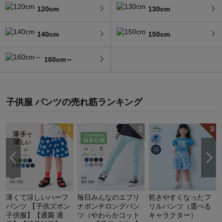
120cm
130cm
140cm
150cm
160cm～
子供服 パンツ
の
売れ筋ランキング
薄くて涼しいハーフ
毎日みんなのエブリ
乾きやすくなったフ
パンツ 【子供ズボン
ナポンチロングパン
リルパンツ（選べる
子供服】【通園 通
ツ（やわらかコット
キャラクター）