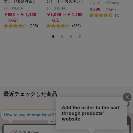
学】【猛暑対策】
ン） 【子供ズボン】
ディズニー/Disney
ジータ/GITA
ジータ/GITA
￥
396
（税込）
￥
988
～￥
1,168
￥
1,098
～￥
1,299
(
2
)
（税込）
（税込）
(
295
)
(
955
)
最近チェックした商品
履歴情報を残す
ページトップへ