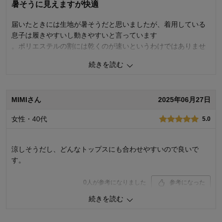
暑そうに見えますが快適
千趣会 担当者
届いたときには生地が暑そうだと思いましたが、着用している
0
人が参考になりました
参考になった
息子は履きやすいし動きやすいと言っています
。ポリエステルの割には乾くのが速いというわけではありませ
品質
1.0
ん。
お子さまのお気に入り度
1.0
続きを読む
デザイン
1.0
1
人が参考になりました
参考になった
着心地･使用感
3.0
MIMIさん
2025年06月27日
購入商品：
ブラック, １６０
品質
3.0
体型：
お子さまのお気に入り度
4.0
お子さまの性別：
男の子
女性・40代
5.0
デザイン
4.0
お子様の年齢：
10～12歳
着心地･使用感
4.0
購入商品：
カーキ, １４０
涼しそうだし、どんなトップスにも合わせやすいので良いで
体型：
やせ型
す。
お子さまの性別：
男の子
お子様の年齢：
10～12歳
0
人が参考になりました
参考になった
続きを読む
品質
5.0
お子さまのお気に入り度
5.0