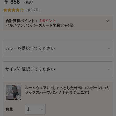
￥ 858
通常商品送料無料 返品引取無料（JCBのみ）
（税込）
即時入会なら更に500円OFFクーポンプレゼント
4.0 （7件）
ベルメゾン メンバーズカードについて
合計獲得ポイント：
4ポイント
※
メンバーズカードの加算ポイントはステージ倍率適用前の基本ポイント
ベルメゾンメンバーズカードで最大＋4倍
に対して適用されます。
カラーを選択してください
サイズを選択してください
ルームウエアに♪ちょっとした外出に♪スポーツに♪リ
ラックスハーフパンツ【子供 ジュニア】
数量