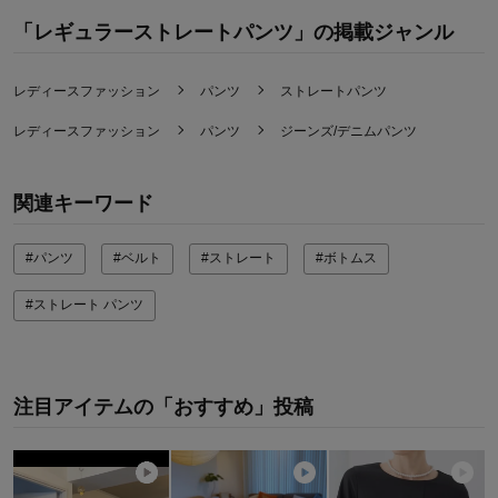
購入商品：
ネイビー, ２８
「レギュラーストレートパンツ」の掲載ジャンル
お気に入りポイント：
色、サイズ、機能、価格、着回しがきく
体型：
標準
おすすめ用途：
カジュアル
レディースファッション
パンツ
ストレートパンツ
身長（cm）：
151～155
サイズ：
ちょうど良い
レディースファッション
パンツ
ジーンズ/デニムパンツ
関連キーワード
#パンツ
#ベルト
#ストレート
#ボトムス
#ストレート パンツ
注目アイテムの「おすすめ」投稿