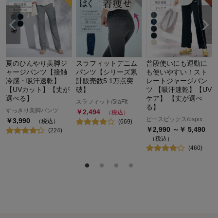
夏のひんやり美脚ジ
スラフィットデニム
普段使いにも運動に
ャージパンツ【接触
パンツ【シリーズ累
も使いやすい！スト
冷感・吸汗速乾】
計販売数5.1万点突
レートジャージパン
【UVカット】【丈が
破】
ツ 【吸汗速乾】【UV
選べる】
ケア】 【丈が選べ
スラフィット/SlaFit
る】
すっきり美脚パンツ
￥
2,494
（税込）
ビースピックス/bspix
￥
3,990
（税込）
(
669
)
￥
2,990
～￥
5,490
(
224
)
（税込）
(
460
)