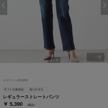
一覧
1
/
9
ステージが上がれば送料無料・返品引取無料！
さらにポイント還元最大16倍！
エドウィン/EDWIN
ベルメゾンご優待サービスについて
ベルメゾン・ポイントについて
レギュラーストレートパンツ
￥ 5,390
通常商品送料無料 返品引取無料（JCBのみ）
（税込）
即時入会なら更に500円OFFクーポンプレゼント