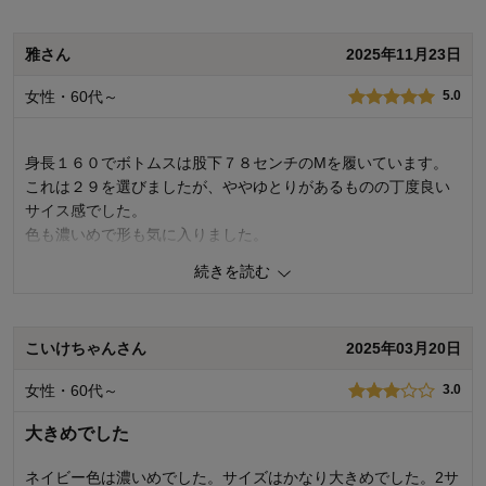
デザイン
3.0
購入商品：
ネイビー, ２８
雅さん
2025年11月23日
体型：
身長（cm）：
女性・60代～
5.0
サイズ：
身長１６０でボトムスは股下７８センチのMを履いています。
これは２９を選びましたが、ややゆとりがあるものの丁度良い
サイス感でした。
色も濃いめで形も気に入りました。
ボトムス全般に対して股下７８位のものを増やして欲しいと思
続きを読む
う今日この頃です。
こいけちゃんさん
2025年03月20日
1
人が参考になりました
参考になった
女性・60代～
3.0
品質
5.0
着心地
5.0
大きめでした
デザイン
5.0
ネイビー色は濃いめでした。サイズはかなり大きめでした。2サ
購入商品：
(終売)ワンウォッシュ, ２９