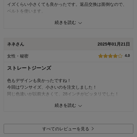
イズくらい小さくても良かったです。返品交換は面倒なので、
お気に入りポイント：
デザイン、色、サイズ、生地
体型：
標準
ベルトを使います。
おすすめ用途：
カジュアル
身長（cm）：
156～160
続きを読む
サイズ：
5
人が参考になりました
参考になった
品質
5.0
ネネさん
2025年01月21日
着心地
3.0
デザイン
5.0
女性・秘密
4.0
購入商品：
ネイビー, ３１
お気に入りポイント：
デザイン、色、生地
ストレートジーンズ
体型：
標準
おすすめ用途：
いつでも
色もデザインも良かったですね！
身長（cm）：
156～160
サイズ：
大きめ（長め）
今回はワンサイズ、小さいのを注文しました！
同じ色違いが以前大きくて、28インチがビッタリでした！
続きを読む
8
人が参考になりました
参考になった
品質
3.0
着心地
4.0
すべてのレビューを見る
デザイン
4.0