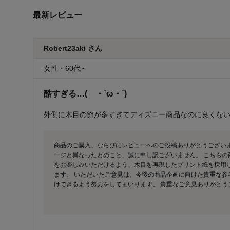
最新レビュー
Robert23aki さん
女性・60代～
酷すぎる…( ・`ω・´)
外側に木目の節が多すぎてディズニー商品なのに良くない…
商品のご購入、ならびにレビューへのご投稿ありがとうござい
ージと異なったとのこと、誠に申し訳ございません。 こちら
をお楽しみいただけるよう、木目を再現したプリント紙を採用
ます。 いただいたご意見は、今後の商品企画に向けた貴重な参
けできるよう努力をしてまいります。 貴重なご意見ありがとう