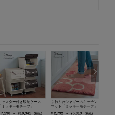
シンプ
ンマッ
フ」
¥
3,59
キャスター付き収納ケース
ふわふわシャギーのキッチン
「ミッキーモチーフ」
マット「ミッキーモチーフ」
¥
7,190
～
¥
10,341
¥
2,792
～
¥
5,313
(税込)
(税込)