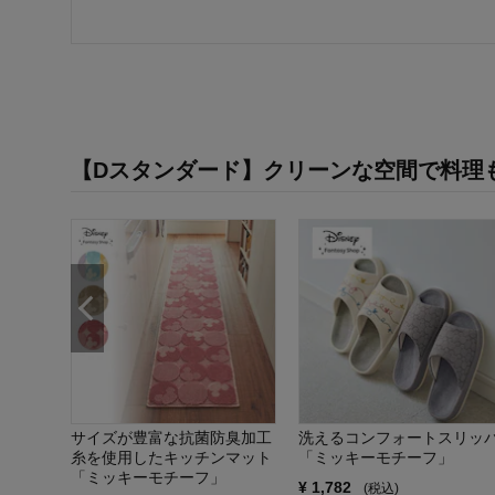
【Dスタンダード】クリーンな空間で料理
ク「ミ
サイズが豊富な抗菌防臭加工
洗えるコンフォートスリッ
糸を使用したキッチンマット
「ミッキーモチーフ」
「ミッキーモチーフ」
¥
1,782
(税込)