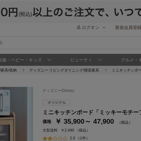
ログオン
新規会員登
妊娠・ベビー・キッズ
ビューティ
グルメ・
/家具/収納
ディズニー リビングダイニング/寝室家具
ミニキッチンボ
ディズニー/Disney
ステージが上がれば送料無料・返品引取無料
ミニキッチンボード「ミッキーモチー
さらにポイント還元最大16倍！
￥ 35,900～ 47,900
価格
（税込）
ベルメゾンご優待サービスについて
ベル
大型送料
￥2,490
（税込）
通常商品送料無料 返品引取無料（JCBのみ）
2.0 （1件）