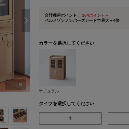
即時入会なら更に500円OFFクーポンプレゼン
ベルメゾン メンバーズカードについて
合計獲得ポイント：
164ポイント～
ベルメゾンメンバーズカードで最大＋4倍
※
メンバーズカードの加算ポイントはステージ倍率適
カラーを選択してください
一覧
ナチュラル
小タイプ
タイプを選択してください
小