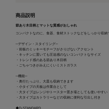
商品説明
節あり木目柄とマットな質感がおしゃれ
コンパクトなのに、食器、食材ストックなどをしっかり収納
─デザイン・スタイリング─
・前板のミッキーモチーフがさりげないアクセント
・キッチンに置いても圧迫感のないコンパクトなサイズ
・トレンド感のある節あり木目柄
・ごちゃつきがみえにくいミストガラス
─機能─
・奥行たっぷり。大皿も収納できます
・小タイプの天板は作業台として
・大タイプはレンジやトースター置き場としても使いやすい
・大タイプはカトラリーなどの収納に便利な引出し付き
◆D-STANDARD