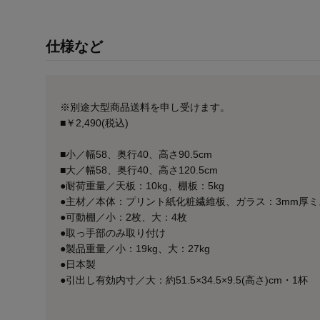
仕様など
※別途大型商品送料を申し受けます。
■￥2,490(税込)
■小／幅58、奥行40、高さ90.5cm
■大／幅58、奥行40、高さ120.5cm
●耐荷重量／天板：10kg、棚板：5kg
●主材／本体：プリント紙化粧繊維板、ガラス：3mm厚
●可動棚／小：2枚、大：4枚
●取っ手部のみ取り付け
●製品重量／小：19kg、大：27kg
●日本製
●引出し有効内寸／大：約51.5×34.5×9.5(高さ)cm・1杯