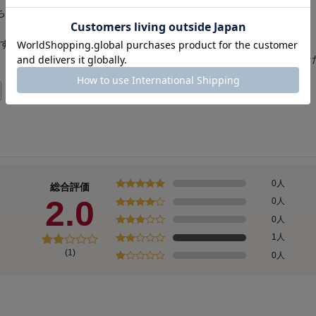
ちゃ。
です。
、ファッションにいたるまでアイテムは充実。いろいろなシーンであな
0人
総合評価
2.0
0人
0人
1人
(1)
0人