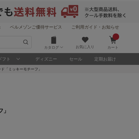
録
ベルメゾンご優待サービス
ご利用ガイド・お知らせ
お気に入り
カタログ
カート
ギフト
ディズニー
セール
定期お届け
ード「ミッキーモチーフ」
！
フ」
メゾン・ポイントについて