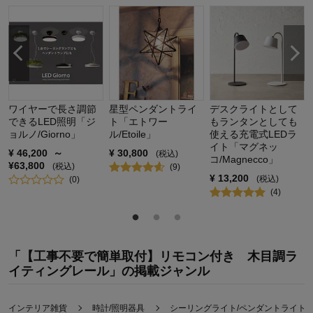
ワイヤーで長さ調節
星型ペンダントライ
デスクライトとして
できるLED照明「ジ
ト「エトワー
もランタンとしても
ョルノ/Giorno」
ル/Etoile」
使える充電式LEDラ
イト「マグネッ
¥
46,200
～
¥
30,800
(税込)
コ/Magnecco」
¥
63,800
(税込)
(
9
)
¥
13,200
(税込)
(
0
)
(
4
)
「【工事不要で簡単取付】リモコン付き 木目調ラ
イティングレール」の掲載ジャンル
インテリア雑貨
時計/照明器具
シーリングライト/ペンダントライト