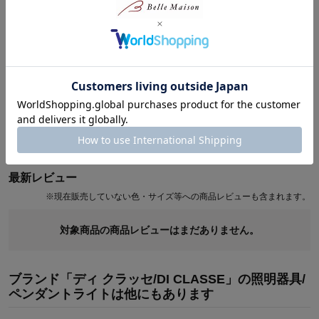
天井に引掛けシーリングがひとつしかなくても、ライティングレー
ルがあれば手軽に多灯吊りを楽しむことができます。
●ダクトランプを並べて取り付けるとシーリングライトの様なデザ
インとしても楽しめます。
●付属のリモコンで、離れた場所からもオン・オフ切り替えが出来
て便利です。
商品レビュー
最新レビュー
※
現在販売していない色・サイズ等への商品レビューも含まれます。
対象商品の商品レビューはまだありません。
ブランド「ディ クラッセ/DI CLASSE」の照明器具/
ペンダントライトは他にもあります