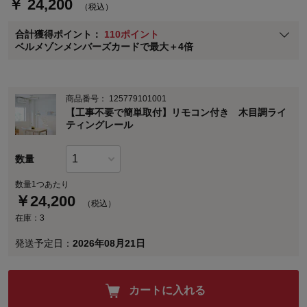
￥ 24,200
（税込）
ベルメゾン メンバーズカードについて
合計獲得ポイント：
110ポイント
※
メンバーズカードの加算ポイントはステージ倍率適用前の基本ポイント
ベルメゾンメンバーズカードで最大＋4倍
に対して適用されます。
商品番号：
125779101001
【工事不要で簡単取付】リモコン付き 木目調ライ
ティングレール
数量
数量1つあたり
￥
24,200
（税込）
在庫：3
発送予定日：
2026年08月21日
カートに入れる