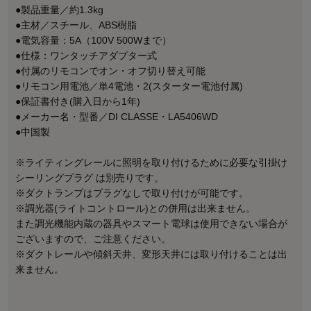
●製品重量／約1.3kg
●主材／スチール、ABS樹脂
●電気容量：5A（100V 500Wまで）
●仕様：ワンタッチアダプター式
●付属のリモコンでオン・オフ切り替え可能
●リモコン用電池／単4電池・2(スターター電池付属)
●保証書付き(購入日から1年)
●メーカー名・型番／DI CLASSE・LA5406WD
●中国製
※ライティングレールに照明を取り付けるために必要な引掛け
シーリングプラグ は別売りです。
※ダクトランプはプラグなしで取り付けが可能です。
※調光器(ライトコントロール)との併用は出来ません。
また調光機能内蔵の器具やスマート電球は使用できない場合が
ございますので、ご注意ください。
※ダクトレールや傾斜天井、変形天井には取り付けることは出
来ません。