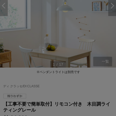
一覧
1
/
17
※ペンダントライトは別売です
ステージが上がれば送料無料・返品引取無料！
さらにポイント還元最大16倍！
ディ クラッセ/DI CLASSE
ベルメゾンご優待サービスについて
ベルメゾン・ポイントについて
【工事不要で簡単取付】リモコン付き 木目調ライ
通常商品送料無料 返品引取無料（JCBのみ）
ティングレール
即時入会なら更に500円OFFクーポンプレゼント