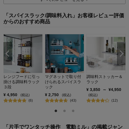
デザイン・色
5.0
購入商品：
シルバー
「スパイスラック/調味料入れ」お客様レビュー評価
使用場所：
キッチン
からのおすすめ商品
購入のきっかけ：
買い替え
商品を使う人：
自分
レンジフードに引っ
マグネットで取り付
調味料ストッカー＆
掛ける調味料ラック
けられるスパイスラ
ラック
３段
ック
¥
3,850
～
¥
4,950
¥
4,950
¥
2,750
(税込)
(税込)
(税込)
(
6
)
(
43
)
(
12
)
「片手でワンタッチ操作 電動ミル」の掲載ジャン