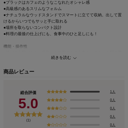
●ブラックはカフェのようなこなれたオシャレ感
●高級感のあるスリムなフォルム
●ナチュラルなウッドスタンドでスマートに立てて収納。出して置
けるからいつでもサッと手に取れる
●場所を取らないコンパクト設計
●料理の最後の仕上げにも、食事中のひと足しにも！
機能・操作性
●錆びの心配がなく、岩塩にも使用できる丈夫なセラミック製の刃
続きを読む
●摩擦熱が生じにくいため、熱で飛びやすい胡椒の香りを保ちます
●粗いものから細かいものまで、好みに合わせた挽き方を自在に調
商品レビュー
節可能
●ワンプッシュ電動操作
●力いらずの簡単使用
1人
総合評価
5.0
0人
0人
0人
(1)
0人