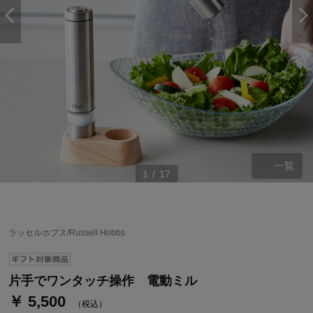
一覧
1
/
17
ステージが上がれば送料無料・返品引取無料！
さらにポイント還元最大16倍！
ラッセルホブス/Russell Hobbs
ベルメゾンご優待サービスについて
ベルメゾン・ポイントについて
片手でワンタッチ操作 電動ミル
￥ 5,500
通常商品送料無料 返品引取無料（JCBのみ）
（税込）
即時入会なら更に500円OFFクーポンプレゼント