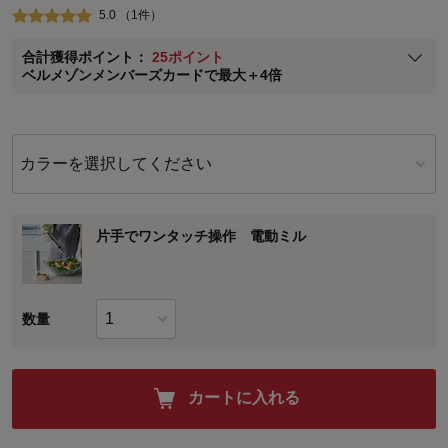
5.0 （1件）
ベルメゾン メンバーズカードについて
合計獲得ポイント：
25ポイント
※
メンバーズカードの加算ポイントはステージ倍率適用前の基本ポイント
ベルメゾンメンバーズカードで最大＋4倍
に対して適用されます。
カラーを選択してください
片手でワンタッチ操作 電動ミル
数量
カートに入れる