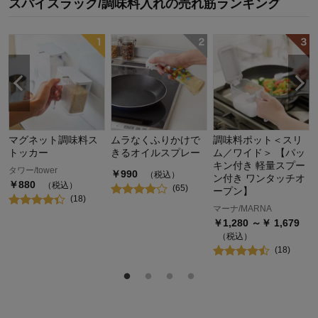
スパイスラック/調味料入れ
の
売れ筋ランキング
マグネット調味料ス
ムラなくふりかけで
調味料ポット＜スリ
トッカー
きるオイルスプレー
ム／ワイド＞ 【パッ
キン付き 軽量スプー
タワー/tower
￥
990
（税込）
ン付き ワンタッチオ
￥
880
（税込）
(
65
)
ープン】
(
18
)
マーナ/MARNA
￥
1,280
～￥
1,679
（税込）
(
18
)