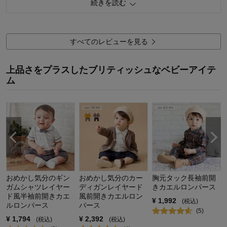
続きを読む
購入商品：
ネイビー×オフホワイト, １００
品質：
デザイン：
お子さまの年齢：
1～3歳
お子さまの性別：
男の子
すべてのレビューを見る
着心地･使用感：
上品さをプラスしたブリティッシュなベビーアイテ
ム
おめかし気分のギン
おめかし気分のカー
胸元タック長袖前開
ガムシャツレイヤー
ディガンレイヤード
きカエルロンパース
ド風半袖前開きカエ
風前開きカエルロン
¥
1,992
(税込)
ルロンパース
パース
(
5
)
¥
1,794
¥
2,392
(税込)
(税込)