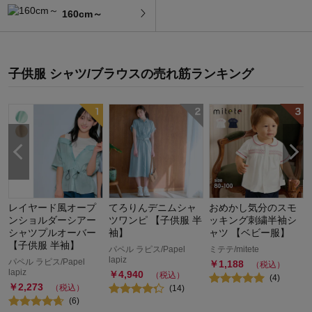
160cm～
子供服 シャツ/ブラウス
の
売れ筋ランキング
レイヤード風オープ
てろりんデニムシャ
おめかし気分のスモ
ンショルダーシアー
ツワンピ 【子供服 半
ッキング刺繍半袖シ
シャツプルオーバー
袖】
ャツ 【ベビー服】
【子供服 半袖】
パペル ラピス/Papel
ミテテ/mitete
lapiz
パペル ラピス/Papel
￥
1,188
（税込）
lapiz
￥
4,940
（税込）
(
4
)
￥
2,273
（税込）
(
14
)
(
6
)