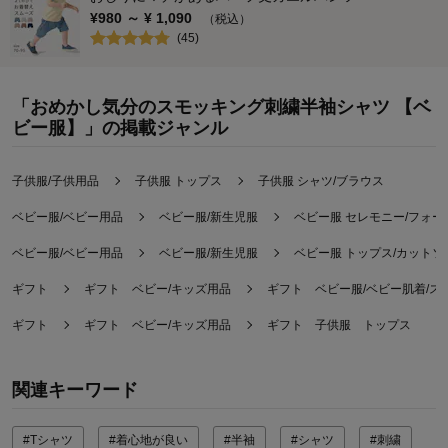
¥
980
～ ¥
1,090
（税込）
(
45
)
「おめかし気分のスモッキング刺繍半袖シャツ 【ベ
ビー服】」の掲載ジャンル
子供服/子供用品
子供服 トップス
子供服 シャツ/ブラウス
ベビー服/ベビー用品
ベビー服/新生児服
ベビー服 セレモニー/フォ
ベビー服/ベビー用品
ベビー服/新生児服
ベビー服 トップス/カットソ
ギフト
ギフト ベビー/キッズ用品
ギフト ベビー服/ベビー肌着/ス
ギフト
ギフト ベビー/キッズ用品
ギフト 子供服 トップス
関連キーワード
#Tシャツ
#着心地が良い
#半袖
#シャツ
#刺繍