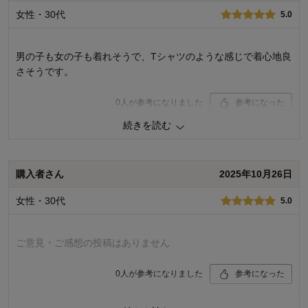
着心地･使用感：
女性・30代
5.0
男の子も女の子も着れそうで、Tシャツのような感じで着心地良
さそうです。
0
人が参考になりました
参考になった
続きを読む
購入商品：
ネイビー×オフホワイト, １００
品質：
デザイン：
購入者さん
2025年10月26日
お子さまの年齢：
お子さまの性別：
女性・30代
5.0
着心地･使用感：
ご意見・ご感想の投稿はありません
0
人が参考になりました
参考になった