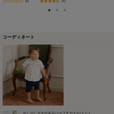
(
0
)
(
4
)
コーディネート
おしりにマチがあるハーフ丈カエルパンツ