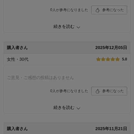
0
人が参考になりました
参考になった
品質
5.0
続きを読む
デザイン
5.0
着心地･使用感
5.0
購入商品：
オフホワイト×レッド, ８０
購入者さん
2025年12月05日
お子さまの年齢：
～6ヶ月
お子さまの性別：
男の子
女性・30代
5.0
ご意見・ご感想の投稿はありません
0
人が参考になりました
参考になった
続きを読む
購入商品：
オフホワイト×レッド, １００
品質：
デザイン：
お子さまの年齢：
購入者さん
2025年11月21日
お子さまの性別：