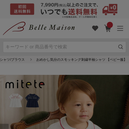
 シャツ/ブラウス
おめかし気分のスモッキング刺繍半袖シャツ 【ベビー服】