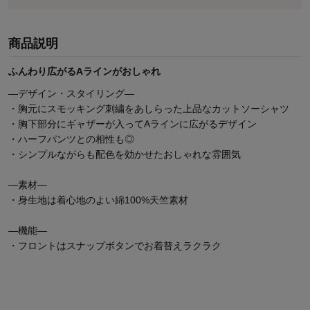
商品説明
ふんわり広がるAラインがおしゃれ
―デザイン・スタイリング―
・胸元にスモッキング刺繍をあしらった上品なカットソーシャツ
・胸下部分にギャザーが入ってAラインに広がるデザイン
・ハーフパンツとの相性も◎
・シンプルながらも配色を効かせたおしゃれな雰囲気
―素材―
・身生地は着心地のよい綿100%天竺素材
―機能―
・フロントはスナップボタンでお着替えラクラク