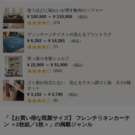
使うほどに味わいが増す帆布のソファー
¥
100,900
～ ¥
110,900
（税込）
(
23
)
ヴィンテージテイストの洗えるプリントラグ
¥
6,392
～ ¥
14,391
（税込）
(
7
)
突っ張り木製シェルフ
¥
22,900
～ ¥
51,900
（税込）
(
304
)
ゴミ袋が目立たない 洗えるラタン調ゴミ箱 大小2種
セット
¥
3,192
～ ¥
3,790
（税込）
(
8
)
「【お買い得な既製サイズ】 フレンチリネンカーテ
ン ＜2枚組／1枚＞」の掲載ジャンル