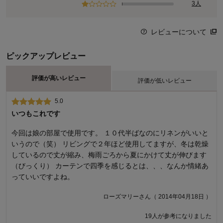
3人
レビューについて
ピックアップレビュー
評価が高いレビュー
評価が低いレビュー
5.0
1.0
いつもこれです
ひどい
今回は娘の部屋で使用です。 １０代半ばなのにリネンがいいと
色がアイボリーの表示で写真の色も薄い白っぽい麻色で一年中
いうので（笑） リビングで２年ほど使用してますが、冬は乾燥
使えると思い注文しましたが、届いた商品は濃くて暗～い麻色
しているので丈が縮み、梅雨ごろから夏にかけて丈が伸びます
で、、楽しみにしていたのに凄く残念でした。 重くて取り付け
（びっくり） カーテンで四季を感じるとは、、、なんか情緒あ
るのも大変で麻素材とは思えないものでした。 二度とコチラで
っていいですよね。
はカーテンの購入はしません。 色と素材感が余りにも違うので
カーテン購入の際はご注意下さい。
ローズマリーさん（ 2014年04月18日 ）
マロさん（ 2015年02月24日 ）
19人が参考になりました