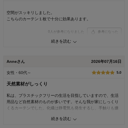
空間がスッキリしました。
こちらのカーテン１枚で十分に効果あります。
0
人が参考になりました
参考になった
続きを読む
購入商品：
ホワイト, 約１００×１７８×２枚
価格：
機能：
Anneさん
2026年07月16日
使用感・使いやすさ：
デザイン・色：
女性・60代～
5.0
天然素材がしっくり
私は、プラスチックフリーの生活を目指していますので、生活
用品など自然素材のものが多いです。そんな我が家にしっくり
くるカーテンでした。化繊は静電気も発生するし、手触りも嫌
いでした。色も真っ白だったので、不自然でした。このカーテ
続きを読む
ンは色も自然で良かったです。