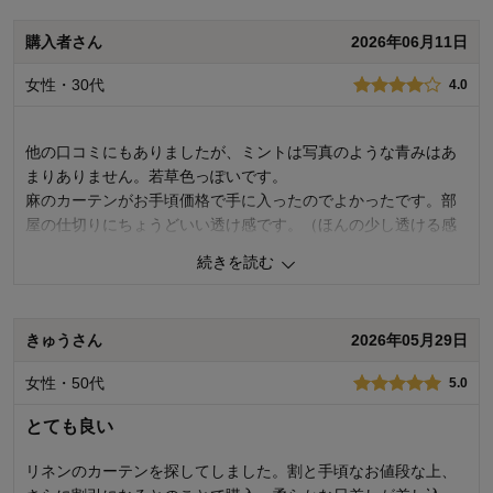
0
人が参考になりました
参考になった
購入者さん
2026年06月11日
価格
2.0
女性・30代
4.0
機能
5.0
使用感・使いやすさ
5.0
デザイン・色
5.0
他の口コミにもありましたが、ミントは写真のような青みはあ
購入商品：
パールグレー, 約１３０×１９２×２枚
まりありません。若草色っぽいです。
使用場所：
リビング
麻のカーテンがお手頃価格で手に入ったのでよかったです。部
購入のきっかけ：
買い替え
屋の仕切りにちょうどいい透け感です。（ほんの少し透ける感
商品を使う人：
自分
じ）
続きを読む
1
人が参考になりました
参考になった
きゅうさん
2026年05月29日
価格
5.0
機能
5.0
女性・50代
5.0
使用感・使いやすさ
5.0
デザイン・色
4.0
とても良い
購入商品：
ミントグリーン, 約１５０×２００×２枚
使用場所：
リビング
リネンのカーテンを探してしました。割と手頃なお値段な上、
購入のきっかけ：
転居・引越