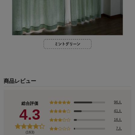
商品レビュー
96人
総合評価
4.3
41人
16人
7人
(163)