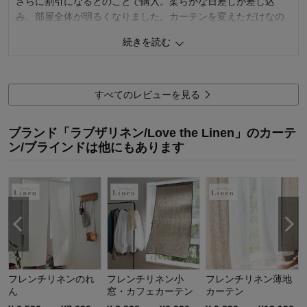
さらに割引になるとのことで購入。柔らかな日差しが差し込
商品を使う人：
自分
み、部屋全体が明るくなりました。カーテンを変えただけなの
に部屋が広くなったように感じます。
続きを読む
他の部屋もリネンカーテンに変えていきたいと思います。
1
人が参考になりました
参考になった
すべてのレビューを見る
価格
5.0
機能
5.0
ブランド「ラブザリネン/Love the Linen」のカーテ
使用感・使いやすさ
5.0
ン/ブラインドは他にもあります
デザイン・色
5.0
購入商品：
パールグレー, 約１００×１１０×２枚
使用場所：
寝室
購入のきっかけ：
買い替え、ネットで見つけて
商品を使う人：
自分
フレンチリネンのれ
フレンチリネン小
フレンチリネン薄地
ん
窓・カフェカーテン
カーテン