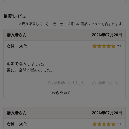
商品のご購入、ならびにレビューへのご投稿ありがとうございます。
また、ご購入いただいた商品が写真の色とは違ったとのことで、誠に
最新レビュー
申し訳ございません。カタログやネットの写真の印象と、お届けする
実際の商品とに誤解のないよう取り組んでまいります。今後もお客様
※
現在販売していない色・サイズ等への商品レビューも含まれます。
により満足度の高い商品をお届けできるよう、一層の努力をしてまい
ります。貴重なご意見ありがとうございました。
購入者さん
2026年07月29日
千趣会 担当者
女性・50代
5.0
29人が参考になりました
追加で購入しました。
更に、空間が整いました。
0
人が参考になりました
参考になった
続きを読む
購入商品：
ホワイト, 約１００×１８５×２枚
価格：
機能：
購入者さん
2026年07月29日
使用感・使いやすさ：
デザイン・色：
女性・50代
5.0