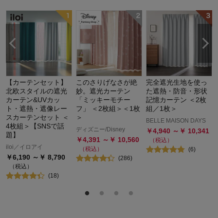
【カーテンセット】
このさりげなさが絶
完全遮光生地を使っ
北欧スタイルの遮光
妙。遮光カーテン
た遮熱・防音・形状
カーテン&UVカッ
「ミッキーモチー
記憶カーテン ＜2枚
ト・遮熱・遮像レー
フ」 ＜2枚組＞＜1枚
組／1枚＞
スカーテンセット ＜
＞
BELLE MAISON DAYS
4枚組＞【SNSで話
ディズニー/Disney
￥
4,940
～￥
10,341
題】
￥
4,391
～￥
10,560
（税込）
iloi／イロアイ
（税込）
(
6
)
￥
6,190
～￥
8,790
(
286
)
（税込）
(
18
)