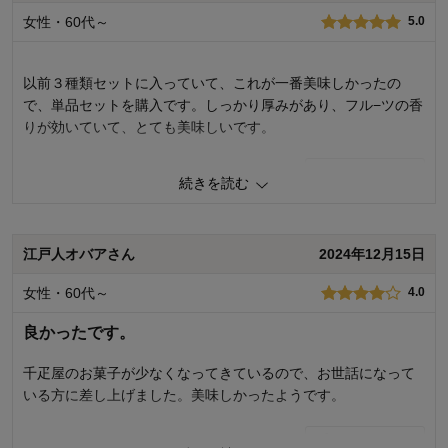
女性・60代～
5.0
以前３種類セットに入っていて、これが一番美味しかったの
で、単品セットを購入です。しっかり厚みがあり、フル−ツの香
りが効いていて、とても美味しいです。
6
人が参考になりました
参考になった
続きを読む
品質
5.0
容量
5.0
江戸人オバアさん
2024年12月15日
お気に入りポイント：
美味しい、保存が利く
購入用途：
女性・60代～
4.0
良かったです。
千疋屋のお菓子が少なくなってきているので、お世話になって
いる方に差し上げました。美味しかったようです。
4
人が参考になりました
参考になった