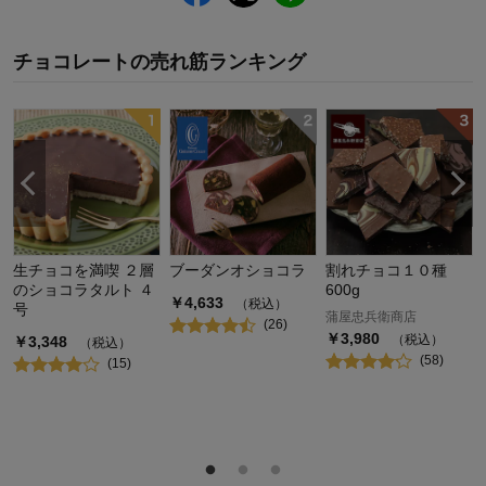
チョコレート
の
売れ筋ランキング
生チョコを満喫 ２層
ブーダンオショコラ
割れチョコ１０種
のショコラタルト ４
600g
￥
4,633
（税込）
号
蒲屋忠兵衛商店
(
26
)
￥
3,980
（税込）
￥
3,348
（税込）
(
58
)
(
15
)