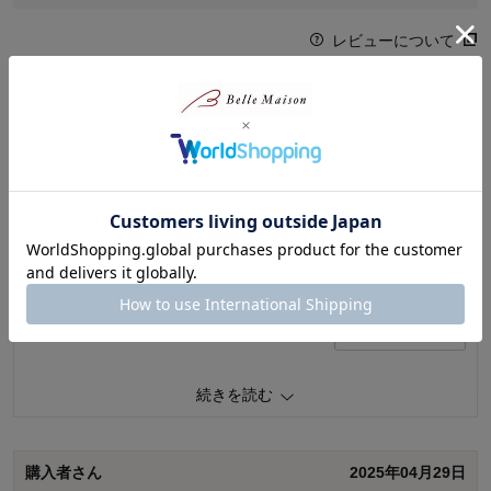
レビューについて
最新レビュー
※
現在販売していない色・サイズ等への商品レビューも含まれます。
購入者さん
2025年12月18日
女性・30代
4.0
実家へお歳暮用に購入しました。
1
人が参考になりました
参考になった
品質
4.0
続きを読む
容量
4.0
お気に入りポイント：
美味しい
購入用途：
両親・親戚へのギフト
購入者さん
2025年04月29日