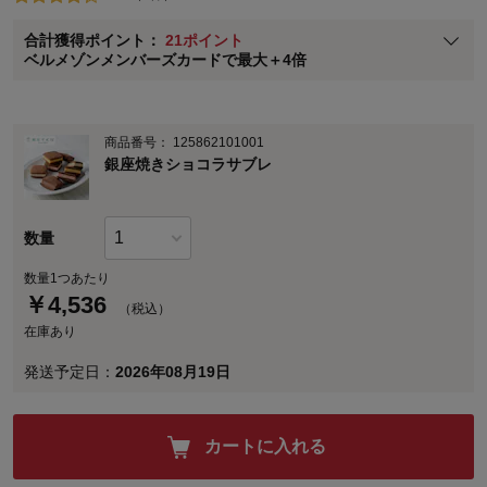
ベルメゾン メンバーズカードについて
合計獲得ポイント：
21ポイント
※
メンバーズカードの加算ポイントはステージ倍率適用前の基本ポイント
ベルメゾンメンバーズカードで最大＋4倍
に対して適用されます。
商品番号：
125862101001
銀座焼きショコラサブレ
数量
数量1つあたり
￥
4,536
（税込）
在庫あり
発送予定日：
2026年08月19日
カートに入れる