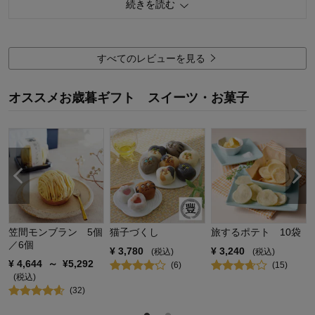
続きを読む
品質
4.0
容量
4.0
すべてのレビューを見る
お気に入りポイント：
美味しい
購入用途：
手土産用
オススメお歳暮ギフト スイーツ・お菓子
笠間モンブラン 5個
猫子づくし
旅するポテト 10袋
／6個
¥
3,780
¥
3,240
(税込)
(税込)
¥
4,644
～
¥
5,292
(
6
)
(
15
)
(税込)
(
32
)