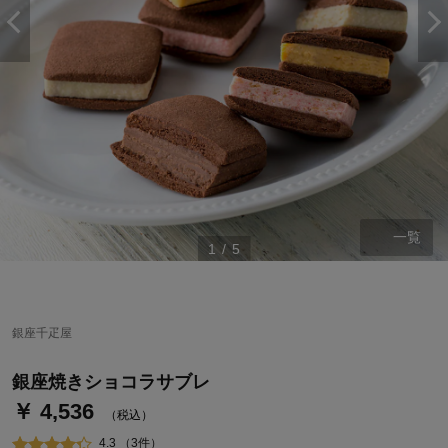
一覧
1
/
5
ステージが上がれば送料無料・返品引取無料！
さらにポイント還元最大16倍！
銀座千疋屋
ベルメゾンご優待サービスについて
ベルメゾン・ポイントについて
銀座焼きショコラサブレ
￥ 4,536
通常商品送料無料 返品引取無料（JCBのみ）
（税込）
即時入会なら更に500円OFFクーポンプレゼント
4.3 （3件）