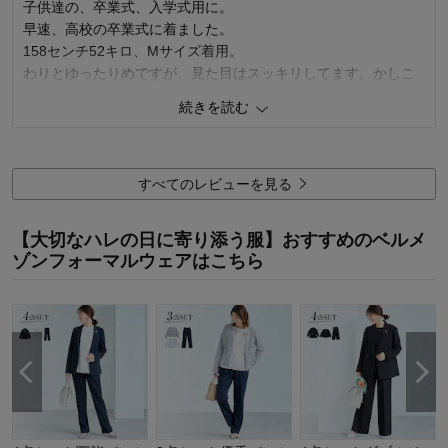
子供達の、卒業式、入学式用に。
デザイン
2.0
早速、高校の卒業式に着ました。
158センチ52キロ、Mサイズ着用。
購入商品：
ブラック, Ｓ
お気に入りポイント：
デザイン
わりとゆったりめですが、見た目はスッキリしてます。かしこ
体型：
やせ型
まりすぎず、素敵です。
おすすめ用途：
お出かけ用
続きを読む
今シーズン、あと、2回着る予定です。
身長（cm）：
156～160
サイズ：
大きめ（長め）
12
人が参考になりました
参考になった
すべてのレビューを見る
購入商品：
ブラック, Ｍ
【大切なハレの日に寄り添う服】おすすめのベルメ
お気に入りポイント：
デザイン、着回しがきく
ゾンフォーマルウェアはこちら
体型：
ぽっちゃり型
おすすめ用途：
オフィス、フォーマル
品質：
身長（cm）：
156～160
着心地：
デザイン：
サイズ：
ちょうど良い
ー