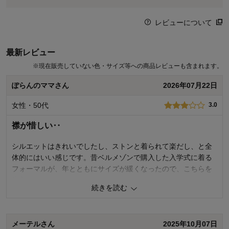
レビューについて
最新レビュー
※
現在販売していない色・サイズ等への商品レビューも含まれます。
ぽらんのママさん
2026年07月22日
女性・50代
3.0
襟が惜しい‥
シルエットはきれいでしたし、ストンと着られて楽だし、と全
体的にはいい感じです。昔ベルメゾンで購入した入学式に着る
フォーマルが、年とともにサイズが緩くなったので、こちらを
購入してみました。
続きを読む
私の体型のせいなのか？襟がなぜか、凛！と立ちません💦一箇
所少しよれたようになって、きれいに筒型に立ちませんでし
メーテルさん
2025年10月07日
た。着てみてサイズがOKだったので洗濯してしまい、そのあと