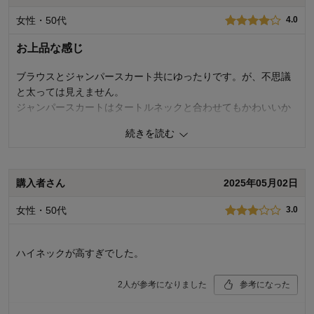
気づいたので返品もちょっと💦
女性・50代
4.0
襟だけ残念でした。
お上品な感じ
1
人が参考になりました
参考になった
ブラウスとジャンパースカート共にゆったりです。が、不思議
と太っては見えません。
品質
5.0
ジャンパースカートはタートルネックと合わせてもかわいいか
着心地
5.0
も
デザイン
4.0
続きを読む
4
人が参考になりました
参考になった
購入商品：
ブラック, Ｍ
お気に入りポイント：
サイズ、生地、品質、価格
体型：
標準
購入者さん
2025年05月02日
品質
4.0
おすすめ用途：
フォーマル
着心地
4.0
身長（cm）：
161～165
女性・50代
3.0
デザイン
5.0
サイズ：
ちょうど良い
購入商品：
ブラック, Ｍ
お気に入りポイント：
デザイン、色、着回しがきく
ハイネックが高すぎでした。
体型：
標準
おすすめ用途：
フォーマル、いつでも
身長（cm）：
161～165
2
人が参考になりました
参考になった
サイズ：
大きめ（長め）