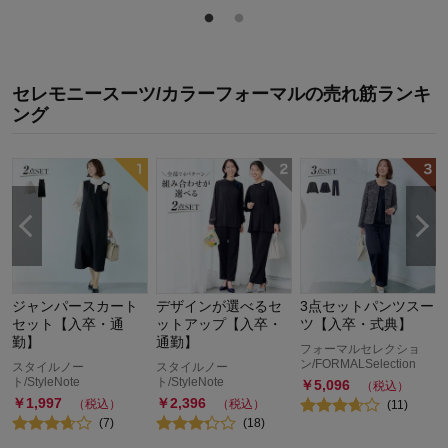
セレモニースーツ/カラーフォーマル
の
売れ筋ランキ
ング
ジャンパースカート
デザインが選べるセ
3点セットパンツスー
セット【入卒・通
ットアップ【入卒・
ツ【入卒・式典】
勤】
通勤】
フォーマルセレクショ
ン/FORMALSelection
スタイルノー
スタイルノー
ト/StyleNote
ト/StyleNote
￥
5,096
（税込）
￥
1,997
￥
2,396
（税込）
（税込）
(
11
)
(
7
)
(
18
)