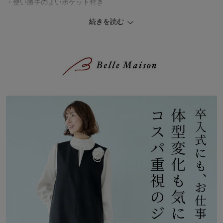
・使い勝手のよいポケット付き
続きを読む
▼ハイネックブラウス
・ジャンパースカートと相性抜群のハイネックブラウス
・ブラウスも透けにくい、薄手のダブルクロスを採用
・単品でも着回ししやすいデザイン
・襟元にギャザーをあしらい、立体感のあるシルエットに
・袖口はやや長めのカフスが今っぽく、少し折り返して着用しても
◎
・後ろは肌が見えにくいボタン開きなので、後ろ姿も安心
◆StyleNote（スタイルノート）
2000年のデビュー以来、長きにわたりご好評を頂いている ベルメ
ゾンのオリジナルブランド。
トレンドを適度に取り入れながら、素材・仕立て・シルエットに至
るまで、大人の女性にふさわしいクオリティを追求し、お洒落が楽
しくなるスタイルをお届けします。