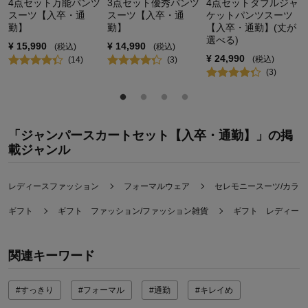
4点セット万能パンツ
3点セット優秀パンツ
4点セットダブルジャ
スーツ【入卒・通
スーツ【入卒・通
ケットパンツスーツ
勤】
勤】
【入卒・通勤】(丈が
選べる)
¥
15,990
¥
14,990
(税込)
(税込)
¥
24,990
(税込)
(
14
)
(
3
)
(
3
)
「ジャンパースカートセット【入卒・通勤】」の掲
載ジャンル
レディースファッション
フォーマルウェア
セレモニースーツ/カラ
ギフト
ギフト ファッション/ファッション雑貨
ギフト レディース
関連キーワード
#すっきり
#フォーマル
#通勤
#キレイめ