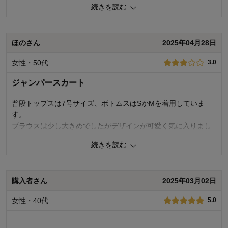
品質
3.0
続きを読む
着心地
2.0
デザイン
1.0
購入商品：
ブラック, Ｓ
ほのさん
2025年04月28日
体型：
標準
おすすめ用途：
いつでも
女性・50代
3.0
身長（cm）：
156～160
サイズ：
ちょうど良い
ジャンパースカート
普段トップスは7号サイズ、ボトムスはSかMを着用していま
す。
ブラウスは少し大きめでしたがデザインが可愛く気に入りまし
た。
続きを読む
ジャンパースカートはファスナーが無く、かぶりで着用するた
めか、かなりゆったりしています。全体的にブカブカして落ち
着かなかったので返品しました。
購入者さん
2025年03月02日
5
人が参考になりました
参考になった
女性・40代
5.0
品質
3.0
着心地
4.0