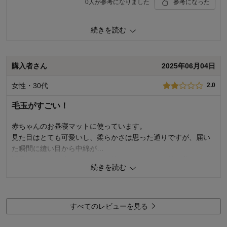
0
人が参考になりました
参考になった
価格
4.0
続きを読む
機能
4.0
使用感・使いやすさ
4.0
デザイン・色
5.0
購入者さん
2025年06月04日
購入商品：
フラワーベース, 約100×140
使用場所：
子供部屋
女性・30代
2.0
購入のきっかけ：
ネットで見つけて
商品を使う人：
自分、配偶者、子供
毛玉がすごい！
赤ちゃんのお昼寝マットに使っています。
見た目はとても可愛いし、柔らかさは思った通りですが、届い
た瞬間に縫い目から中綿が…
返品しようかと迷いましたが、使っていくうちに落ち着くかな
続きを読む
と思い、一週間経ちますが、毎日次から次へと中綿が毛玉にな
って出てきます。
縫い目の間隔が広すぎるのと、縫製自体が緩いのかと思いま
す。
すべてのレビューを見る
値段もある程度するので、この品質はとても残念でした。。