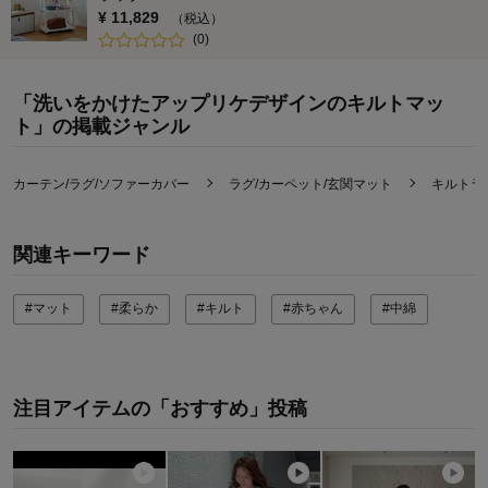
¥
11,829
（税込）
(
0
)
「洗いをかけたアップリケデザインのキルトマッ
ト」の掲載ジャンル
カーテン/ラグ/ソファーカバー
ラグ/カーペット/玄関マット
キルトラ
関連キーワード
#マット
#柔らか
#キルト
#赤ちゃん
#中綿
注目アイテムの「おすすめ」投稿