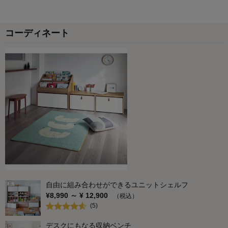
商品のご購入、ならびにレビューへのご投稿ありがとうございます。
商品の外観や柔らかさにご満足いただけた一方で、縫い目から中わた
コーディネート
が出てくるとのこと、誠に申し訳ございません。 お客様にご不快な思
いをおかけしてしまい、心よりお詫び申し上げます。 いただいたご意
見は今後の商品開発の参考にさせていただきます。 今後もお客様によ
り満足度の高い商品をお届けできるよう努力をしてまいります。 貴重
なご意見ありがとうございました。
千趣会 担当者
3
人が参考になりました
参考になった
価格
1.0
機能
2.0
使用感・使いやすさ
1.0
デザイン・色
5.0
自由に組み合わせができるユニットシェルフ
購入商品：
トリ, 約70×100
¥
8,990
～ ¥
12,900
（税込）
使用場所：
リビング
(
5
)
購入のきっかけ：
ネットで見つけて
商品を使う人：
子供
デスクにもなる収納ベンチ