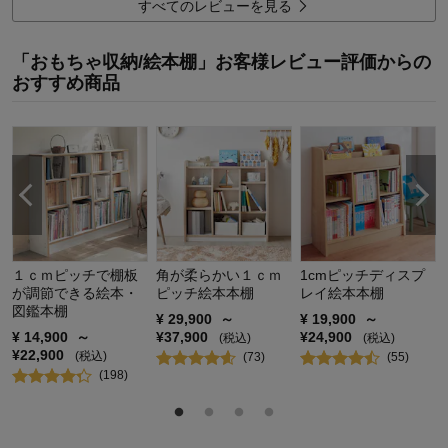
すべてのレビューを見る
デザイン・色
5.0
購入商品：
25
「おもちゃ収納/絵本棚」お客様レビュー評価からの
使用場所：
リビング
おすすめ商品
購入のきっかけ：
ネットで見つけて
商品を使う人：
子供
１ｃｍピッチで棚板
角が柔らかい１ｃｍ
1cmピッチディスプ
が調節できる絵本・
ピッチ絵本本棚
レイ絵本本棚
図鑑本棚
¥
29,900
～
¥
19,900
～
¥
14,900
～
¥
37,900
¥
24,900
(税込)
(税込)
¥
22,900
(税込)
(
73
)
(
55
)
(
198
)