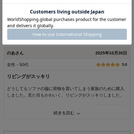
レビューについて
最新レビュー
※
現在販売していない色・サイズ等への商品レビューも含まれます。
のあさん
2025年10月30日
女性・50代
5.0
リビングがスッキリ
どうしてもソファの脇に荷物を置いてしまう家族のために購入
しました。見た目もかわいく、リビングがスッキリしました。
2
人が参考になりました
参考になった
続きを読む
価格
4.0
機能
5.0
使用感・使いやすさ
4.0