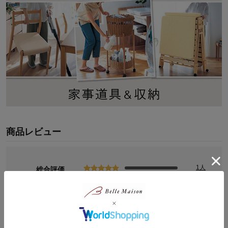
商品レビュー
1人
総合評価
5.0
0人
0人
0人
(1)
0人