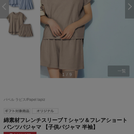
一覧
1
/
9
パペル ラピス/Papel lapiz
綿素材フレンチスリーブＴシャツ＆フレアショート
パンツパジャマ 【子供パジャマ 半袖】