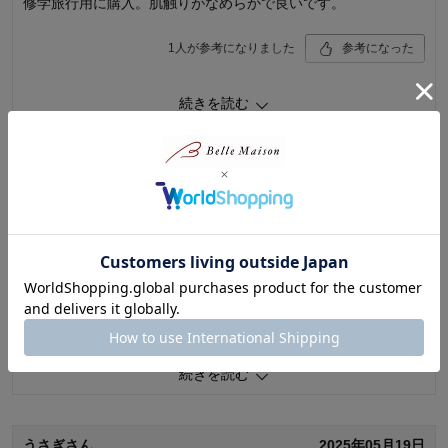
修学旅行用に購入。肌触りがなめらかで良いです。
1
人が参考になりました
参考になった
品質
4.0
続きを読む
お子さまのお気に入り度
4.0
デザイン
5.0
着心地･使用感
4.0
ららちゃんさん
2025年06月30日
購入商品：
グレージュ, １５０
体型：
標準
女性・40代
5.0
お子さまの性別：
女の子
お子様の年齢：
13歳以上
可愛いです。カラーはサックスを選びました。見た目にも涼し
げで良いです。気に入っています。
1
人が参考になりました
参考になった
続きを読む
品質
5.0
お子さまのお気に入り度
5.0
デザイン
5.0
着心地･使用感
5.0
うさぎさん
2025年05月19日