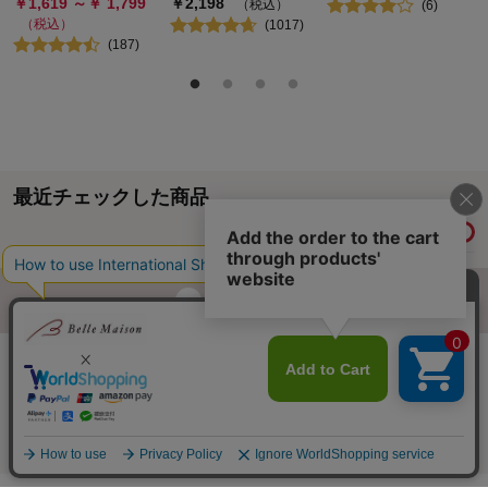
￥
1,619
～￥
1,799
￥
2,198
（税込）
(
6
)
（税込）
(
1017
)
(
187
)
最近チェックした商品
履歴情報を残す
ページトップへ
ご利用ガイド・お知らせ
ご利用規約
サイトマップ
ベルメゾンネットTOPへ
Copyright © Senshukai CO.,LTD. All Rights Reserved.