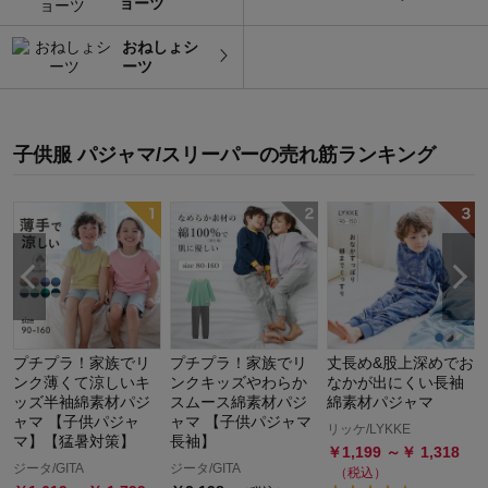
ョーツ
おねしょシ
ーツ
子供服 パジャマ/スリーパー
の
売れ筋ランキング
な
プチプラ！家族でリ
プチプラ！家族でリ
丈長め&股上深めでお
ンク薄くて涼しいキ
ンクキッズやわらか
なかが出にくい長袖
ッズ半袖綿素材パジ
スムース綿素材パジ
綿素材パジャマ
ャマ 【子供パジャ
ャマ 【子供パジャマ
リッケ/LYKKE
マ】【猛暑対策】
長袖】
￥
1,199
～￥
1,318
ジータ/GITA
ジータ/GITA
（税込）