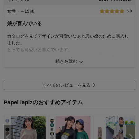
購入商品：
サックス, １６０
女性・～19歳
5.0
体型：
やせ型
お子さまの性別：
女の子
娘が喜んでいる
お子様の年齢：
13歳以上
カタログを見てデザインが可愛いなぁと思い娘のために購入し
ました。
とっても可愛いと喜んでいます。
サックスの色もきれいで、デザインもカタログ通り可愛いで
続きを読む
す。
サックスが売り切れになっているので、是非来年も同じ商品を
販売して欲しいです。
又、165サイズも作って頂けると有り難いです。
すべてのレビューを見る
よろしくお願いします。
Papel lapizのおすすめアイテム
4
人が参考になりました
参考になった
品質
5.0
お子さまのお気に入り度
5.0
デザイン
5.0
着心地･使用感
5.0