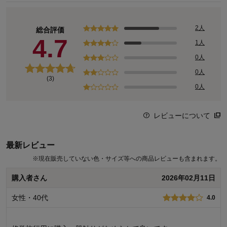
ワタシの「好き」にフィットする、トレンドをおさえた好感度の高
いおしゃれを提案するブランド。
今のリアルなジュニア＆ティーンの体形に合わせた独自のサイズを
2人
総合評価
設定し、細部の着心地にもこだわりました。
4.7
1人
0人
0人
(3)
0人
レビューについて
最新レビュー
※
現在販売していない色・サイズ等への商品レビューも含まれます。
購入者さん
2026年02月11日
女性・40代
4.0