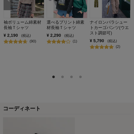
購入商品：
サックス, １６０
体型：
やせ型
お子さまの性別：
女の子
袖ボリューム綿素材
選べるプリント綿素
ナイロンパラシュー
お子様の年齢：
13歳以上
長袖Ｔシャツ
材長袖Ｔシャツ
トカーゴパンツ(ウエ
スト調節可)
¥
2,190
¥
2,290
(税込)
(税込)
¥
5,790
(税込)
(
90
)
(
1
)
(
2
)
コーディネート