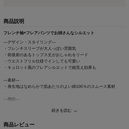
商品説明
フレンチ袖×フレアパンツでお姉さんなシルエット
―デザイン・スタイリング―
・フレンチスリーブが大人っぽい雰囲気
・前後差のあるトップス丈がおしゃれをリード
・ウエストフリル仕様でインしても可愛い
・キュロット風のフレアシルエットで細見え効果も
―素材―
・身生地はなめらかで肌あたりのよい綿100％のスムース素材
―機能―
・ウエストは総ゴムで取替え口あり
続きを読む
・後ろ右のみポケット付き
商品レビュー
◆Papel lapiz（パペルラピス）