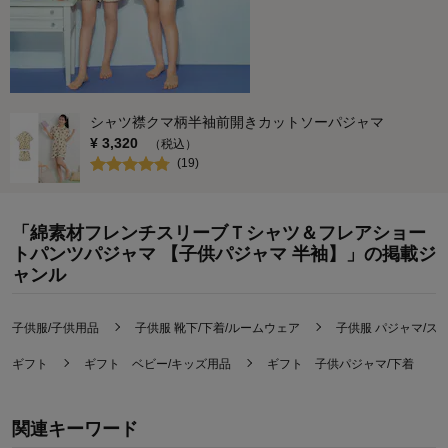
シャツ襟クマ柄半袖前開きカットソーパジャマ
¥
3,320
（税込）
(
19
)
「綿素材フレンチスリーブＴシャツ＆フレアショー
トパンツパジャマ 【子供パジャマ 半袖】」の掲載ジ
ャンル
子供服/子供用品
子供服 靴下/下着/ルームウェア
子供服 パジャマ/ス
ギフト
ギフト ベビー/キッズ用品
ギフト 子供パジャマ/下着
関連キーワード