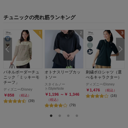
チュニック
の
売れ筋ランキング
パネルボーダーチュ
オトナスリーブカッ
刺繍ポロシャツ（選
ニック「ミッキーモ
トソー
べるキャラクター）
チーフ」
スタイルノー
ディズニー/Disney
ト/StyleNote
ディズニー/Disney
￥
1,476
（税込）
￥
1,196
～￥
1,346
￥
858
（税込）
(
16
)
（税込）
(
39
)
(
79
)