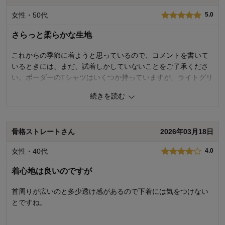
デザイン
4.0
女性・50代
5.0
着心地･使いやすさ
4.0
さらっと柔らかな生地
購入商品：
グレー, Ｍ
お気に入りポイント：
デザイン、着心地･使いやすさ
おすすめ用途：
お出かけ・普段着
これからの季節に着ようと思っているので、コメントを書いて
いるときには、まだ、試着しかしていないことをご了承くださ
い。ボーダーのTシャツはいくつか持っていますが、ライトグリ
ーンがさわやかでいいなと思い購入しました。若草色の落ち着
続きを読む
いた色なので、派手になりすぎず、気に入っています。首元
は、ボートネックで少し横が広め。私的にはもう少し狭い方が
好みですが、首の後ろ側の生地が2重になっていて首元がしっか
骨格ストレートさん
2026年03月18日
りしているので少し動いても胸元が見えるということはなく、
日常生活でも、運動時でも使えそうです。綿混なので、さらっ
女性・40代
4.0
としているけれど柔らかく着心地の良い生地なのも気に入りま
した。
着心地は良いのですが
3
人が参考になりました
参考になった
首周りが広いのと多少透け感があるので下着には気をつけない
とですね。
品質
5.0
デザイン
4.0
お尻を隠したいので 着丈が同じならSサイズでも良かったと思