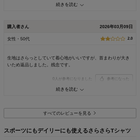
着心地･使いやすさ
5.0
続きを読む
います。
購入商品：
ライトグリーン, Ｍ
お気に入りポイント：
デザイン、色、素材･品質、機能、着心
1
人が参考になりました
参考になった
地･使いやすさ、長く使えそう
購入者さん
2026年03月09日
おすすめ用途：
軽い運動、お出かけ・普段着
デザイン
3.0
女性・50代
2.0
着心地･使いやすさ
5.0
購入商品：
ネイビー, Ｍ
お気に入りポイント：
機能
生地はさらっとしていて着心地がいいですが、首まわりが大き
おすすめ用途：
軽い運動
いため返品しました。残念です。
品質：
0
人が参考になりました
参考になった
続きを読む
品質
5.0
デザイン
2.0
着心地･使いやすさ
2.0
すべてのレビューを見る
購入商品：
グレー, ＬＬ
スポーツにもデイリーにも使えるさらさらTシャツ