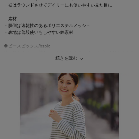
・裾はラウンドさせてデイリーにも使いやすい見た目に
―素材―
・肌側は速乾性のあるポリエステルメッシュ
・表地は普段使いもしやすい綿素材
◆ビースピックス/bspix
体を動かすことに前向きな女性のための、ベルメゾンオリジナルの
続きを読む
アクティブウェア＆グッズ。
大人女性が欲しい機能やモチベーションを高めるデザインにこだわ
り、動くことがさらに楽しくなるシリーズです。
3月から紫外線は急上昇！UV対策アイテム
初夏の新作アイテムが入荷♪大人世代向けイロドリスタイルページ