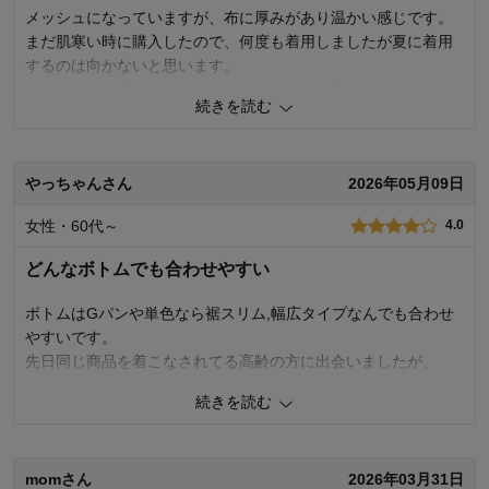
メッシュになっていますが、布に厚みがあり温かい感じです。
まだ肌寒い時に購入したので、何度も着用しましたが夏に着用
するのは向かないと思います。
ネーミングを変えた方が良いのではないかと思いました。
続きを読む
0
人が参考になりました
参考になった
やっちゃんさん
2026年05月09日
品質
3.0
デザイン
3.0
女性・60代～
4.0
着心地･使いやすさ
3.0
どんなボトムでも合わせやすい
購入商品：
ネイビー, Ｓ
お気に入りポイント：
デザイン、色
おすすめ用途：
お出かけ・普段着、お家用
ボトムはGパンや単色なら裾スリム,幅広タイプなんでも合わせ
やすいです。
先日同じ商品を着こなされてる高齢の方に出会いましたが、
若々しくてステキでした。
続きを読む
0
人が参考になりました
参考になった
momさん
2026年03月31日
品質
4.0