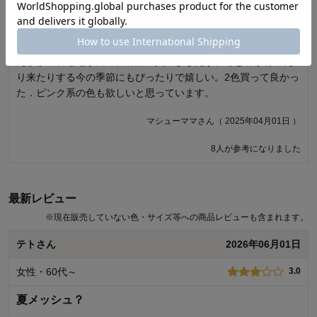
とても良い！
全体的に大きめで首が開きすぎる
思った以上に良かった。 綿100%のボーダーTシャツは持ってい
コットンTシャツ類はいつもLサイズを購入します。これはMを
ますが、それと比べるとずっとに軽くて、しかもほんのりあた
注文しました。色は良いのですが、全体的に大きいのと首が開
たかか，着心地が良い。春用に買いましたが、冬と春が行った
きすぎるので返品しました。 でもストレッチ性がないので大き
り来たりする今の季節にもぴったりで嬉しい。2色買って良かっ
めでもいいのかなー？ストレッチ性あるのを作ってください。
た．ピンク系の色も欲しいと思っています。
購入者さん（ 2025年03月29日 ）
マシューママさん（ 2025年04月01日 ）
9人が参考になりました
8人が参考になりました
最新レビュー
※
現在販売していない色・サイズ等への商品レビューも含まれます。
テトさん
2026年06月01日
女性・60代～
3.0
夏メッシュ？