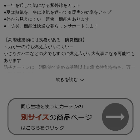
●一年を通して気になる紫外線をカット
●夏は熱気を、冬は冷気を遮って冷暖房の効率をアップ
●外から見えにくい「遮像」機能もあります
●「防炎」機能は快適な暮らしをサポートします
【高層建築物には義務がある 防炎機能】
～万が一の時も燃え広がりにくい～
小さなタバコなどの火でもすぐに燃え広がり大火事になる可能性も
あります
防炎カーテンは、消防法で定める基準以上の防炎性能を持ち、万一
の時も安心です
続きを読む
【昼間も夜も、外から見えにくい 遮像効果】
～光を通しながら、プライバシーを守る～
外からの光を程よく通しながらも、外が明るい昼間も、部屋の中が
明るい夜も外から見えにくい効果
お部屋を外から見えない、カーテン生地が透けないようにしたいと
いう声にお応えした機能です
※見え方は商品や室内外の光の環境によって変わります