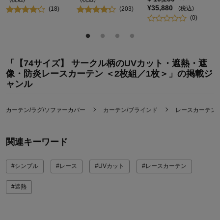
¥
35,880
(税込)
(
18
)
(
203
)
(
0
)
「【74サイズ】 サークル柄のUVカット・遮熱・遮
像・防炎レースカーテン ＜2枚組／1枚＞」の掲載ジ
ャンル
カーテン/ラグ/ソファーカバー
カーテン/ブラインド
レースカーテン
関連キーワード
#シンプル
#レース
#UVカット
#レースカーテン
#遮熱