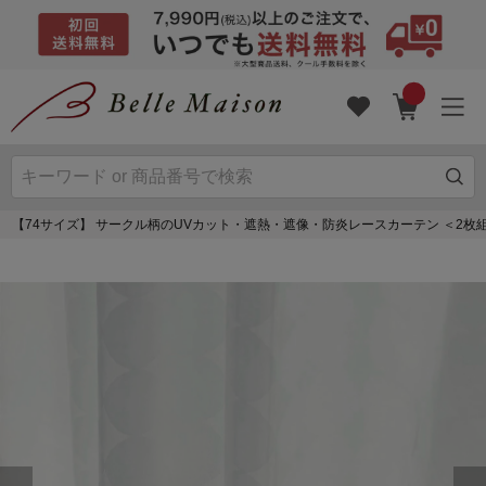
【74サイズ】 サークル柄のUVカット・遮熱・遮像・防炎レースカーテン ＜2枚