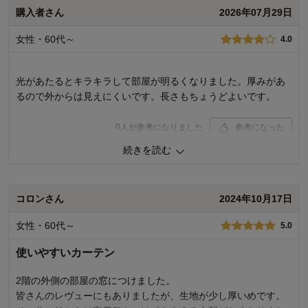
購入者さん
2026年07月29日
女性・60代～
4.0
光があたるとキラキラして部屋が明るくなりました。厚みがあ
るので外からは見えにくいです。長さもちょうどよいです。
0
人が参考になりました
参考になった
続きを読む
価格
4.0
機能
4.0
使用感・使いやすさ
4.0
デザイン・色
4.0
コロンさん
2024年10月17日
購入商品：
約150×213×2枚▲（受注生産のため返
女性・60代～
5.0
品不可）
使用場所：
リビング
使いやすいカーテン
購入のきっかけ：
買い替え
商品を使う人：
自分、配偶者
2階の外側の部屋の窓につけました。
皆さんのレヴューにもありましたが、生地が少し厚いめです。