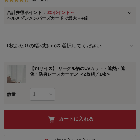
ベルメゾン メンバーズカードについて
合計獲得ポイント：
25ポイント～
※
メンバーズカードの加算ポイントはステージ倍率適用前の基本ポイント
ベルメゾンメンバーズカードで最大＋4倍
に対して適用されます。
1枚あたりの幅×丈(cm)を選択してください
【74サイズ】 サークル柄のUVカット・遮熱・遮
像・防炎レースカーテン ＜2枚組／1枚＞
数量
カートに入れる