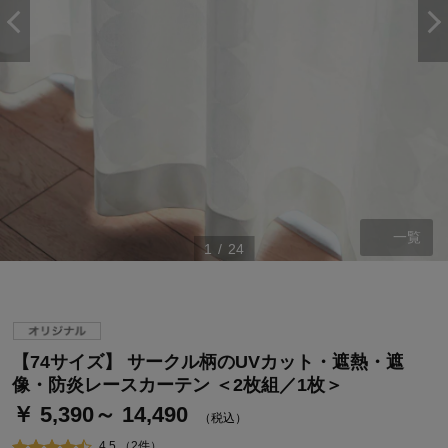
一覧
1
/
24
ステージが上がれば送料無料・返品引取無料！
さらにポイント還元最大16倍！
ベルメゾンご優待サービスについて
【74サイズ】 サークル柄のUVカット・遮熱・遮
ベルメゾン・ポイントについて
像・防炎レースカーテン ＜2枚組／1枚＞
￥ 5,390～ 14,490
通常商品送料無料 返品引取無料（JCBのみ）
（税込）
即時入会なら更に500円OFFクーポンプレゼント
4.5 （2件）