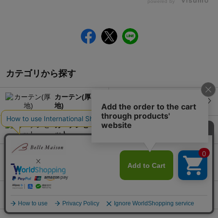
powered by
カテゴリから探す
カーテン(厚
レースカー
地)
テン
カーテンセ
のれん/間仕
ット
切りカーテン
ロールスクリ
小窓/カフェ
ーン/ブライ
カーテン
ンド
カーテンレー
SALE＆
ル/タッセル
OUTLET