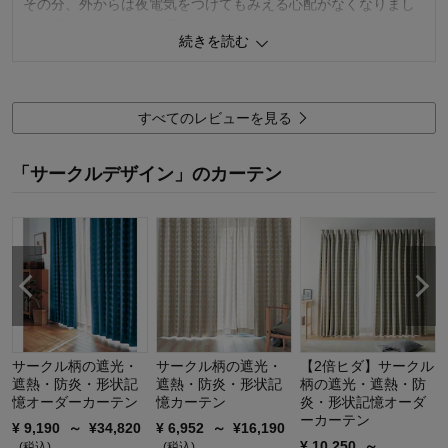
その分、外からは夜電気をつけてもみえる心配がなくなりまし
た。家の中からも外の景色がみえないですが、しっかりした生
続きを読む
地なので仕方ないと思います。
既成ではサイズがあわないので、オーダ
ーしてピッタリでした。
夏は少し熱く感じるかもしれませんが、一年中対応できるた思
すべてのレビューを見る
っています。
シンプルですが、デザインが可愛いので購入して良かったで
「サークルデザイン」のカーテン
す。
0
人が参考になりました
参考になった
価格
4.0
機能
5.0
使用感・使いやすさ
5.0
デザイン・色
5.0
購入商品：
約100×143×2枚▲（受注生産のため返
サークル柄の遮光・
サークル柄の遮光・
【2倍ヒダ】サークル
品不可）
遮熱・防炎・形状記
遮熱・防炎・形状記
柄の遮光・遮熱・防
使用場所：
その他
憶オーダーカーテン
憶カーテン
炎・形状記憶オーダ
購入のきっかけ：
買い替え、ネットで見つけて
ーカーテン
¥
9,190
～
¥
34,820
¥
6,952
～
¥
16,190
商品を使う人：
自分
¥
10,250
～
(税込)
(税込)