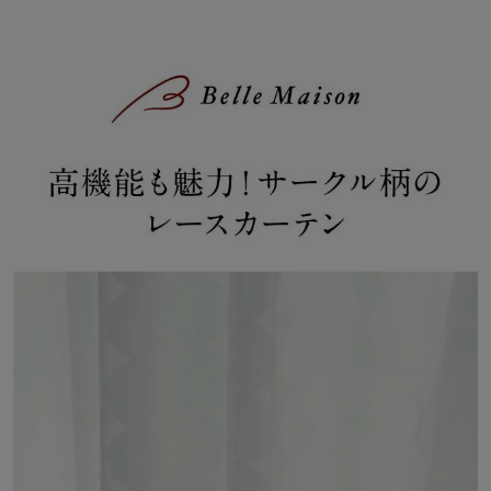
【家の中でも UVカット】
～素肌だけでなく、家具や床も強い紫外線の日焼けから守ります～
家の中にいても、窓を通して紫外線を浴びています
特に家では肌も無防備なことも多いので、UVカット機能つきのカ
ーテンがオススメ！
UVカット率も要チェック！
【年中快適に 遮熱・保温効果】
～夏は遮熱、冬は断熱保温効果。冷暖房効率もアップし、節電し省
エネ、室内を快適に～
夏の直射日光熱をカットし、室温の上昇を抑えます
冬は保温、冬の外の冷気をカットし、室温の低下を防ぎます