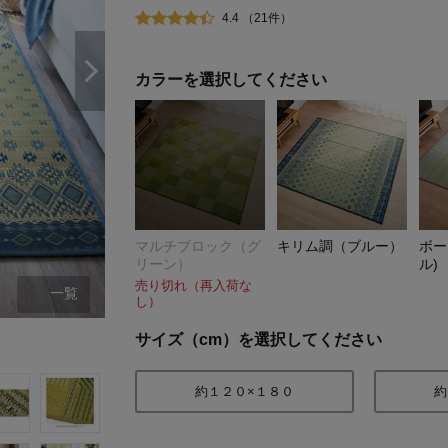
4.4 （21件）
カラーを選択してください
マルチブロック（グ
キリム調（ブルー）
ボー
リーン）
ル)
売り切れ（再入荷な
一覧
し）
マルチブロック（グリーン）約１８０×
サイズ（cm）を選択してください
約１２０×１８０
約