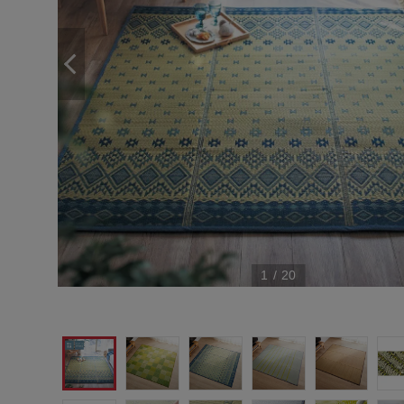
1
/
20