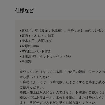
仕様など
●素材／い草（裏面：不織布）、中身：約3mmのウレタ
●裏面すべりにくい加工
●撥水加工（表面のみ）
●全厚約5mm
●ずれ防止バンド付き
●床暖房NG、ホットカーペットNG
●中国製
※ワックスがけをしている床にご使用の際は、ワックスの
から敷いてください。
※床材によっては、長時間敷いたままにすると跡形が残る
ご使用ください。
※撥水加工は永久的なものではなく、お洗濯やご使用によ
※防水ではありません。水分を多量に、または勢いよくこ
ます。放置せずできるだけ早くお拭き取りください。