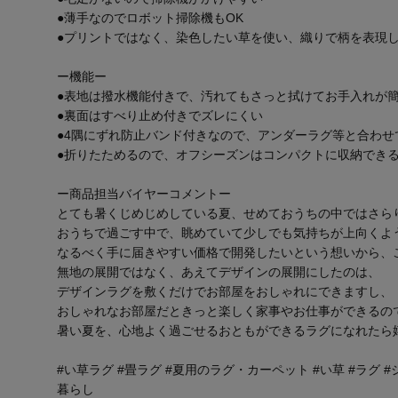
●薄手なのでロボット掃除機もOK
●プリントではなく、染色したい草を使い、織りで柄を表現
ー機能ー
●表地は撥水機能付きで、汚れてもさっと拭けてお手入れが
●裏面はすべり止め付きでズレにくい
●4隅にずれ防止バンド付きなので、アンダーラグ等と合わせ
●折りたためるので、オフシーズンはコンパクトに収納でき
ー商品担当バイヤーコメントー
とても暑くじめじめしている夏、せめておうちの中ではさら
おうちで過ごす中で、眺めていて少しでも気持ちが上向くよ
なるべく手に届きやすい価格で開発したいという想いから、
無地の展開ではなく、あえてデザインの展開にしたのは、
デザインラグを敷くだけでお部屋をおしゃれにできますし、
おしゃれなお部屋だときっと楽しく家事やお仕事ができるの
暑い夏を、心地よく過ごせるおともができるラグになれたら
#い草ラグ #畳ラグ #夏用のラグ・カーペット #い草 #ラグ #ジャ
暮らし