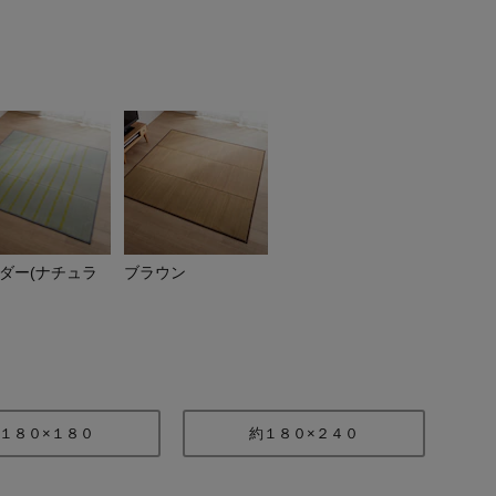
ダー(ナチュラ
ブラウン
１８０
キリム調（ブルー）約１８０
１８０×１８０
約１８０×２４０