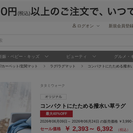
ログオン
新規会員登
妊娠・ベビー・キッズ
ビューティ
グルメ・
/カーペット/玄関マット
ラグ/ラグマット
コンパクトにたためる撥水
タタミウォーク
コンパクトにたためる撥水い草ラグ
最大40%OFF
2026年06月09日～ 2026年06月24日 の販売価格 ￥3,990
￥ 2,393～ 6,392
セール価格
（税込）