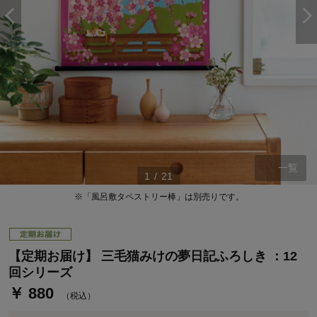
一覧
1
/
21
ステージが上がれば送料無料・返品引取無料！
さらにポイント還元最大16倍！
※「風呂敷タペストリー棒」は別売りです。
ベルメゾンご優待サービスについて
ベルメゾン・ポイントについて
【定期お届け】 三毛猫みけの夢日記ふろしき ：12
通常商品送料無料 返品引取無料（JCBのみ）
回シリーズ
即時入会なら更に500円OFFクーポンプレゼント
￥ 880
（税込）
ベルメゾン メンバーズカードについて