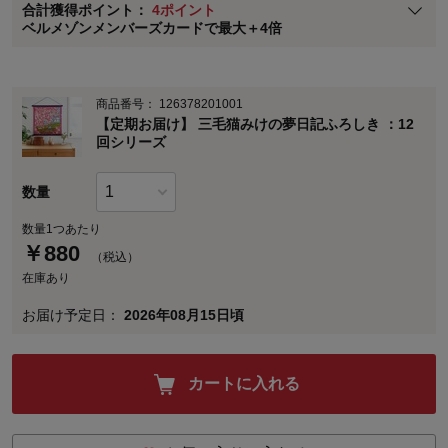
合計獲得ポイント：
4ポイント
※
メンバーズカードの加算ポイントはステージ倍率適用前の基本ポイント
ベルメゾンメンバーズカードで最大＋4倍
に対して適用されます。
商品番号：
126378201001
【定期お届け】 三毛猫みけの夢日記ふろしき ：12
回シリーズ
数量
数量1つあたり
￥
880
（税込）
在庫あり
お届け予定日：
2026年08月15日頃
カートに入れる