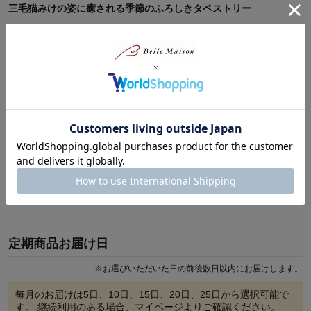
三毛猫みけの姿に癒される季節のふろしきタペストリー
●手軽に飾って、四季の変化を感じる暮らしを
●飾ったあとは、お弁当や小物を包んだり、サッとかぶせて目隠し
に
●しっかり丈夫で扱いやすい綿100％素材のシャンタン生地
季節の風物詩が色鮮やかに描かれたふろしきタペストリー。
お昼寝好きの三毛猫みけの寝姿に、ほっこり♪
飾って楽しんだあとは、風呂敷として便利に使えます。
12ヵ月、みけと一緒に季節の移ろいを楽しんでみませんか。
【定期お届け商品のご注文に際してのご案内】
続きを読む
●定期商品は、通常商品とは別のご注文・お届けとなります。
●商品ごとにお届け日やお支払い方法が異なる場合、
別々のお届けとなり、送料が別途発生いたします。
定期商品お届け日
定期お届けのご利用方法について
※
お選びいただいた日の前後数日以内にお届けします。
※お持ちでない方におすすめ！「風呂敷タペストリー棒」
毎月のお届けは
5日、10日、15日、20日、25日
から選択可能で
す。 継続利用のある場合、マイページよりご確認ください。