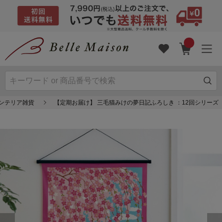
インテリア雑貨
【定期お届け】 三毛猫みけの夢日記ふろしき ：12回シリーズ