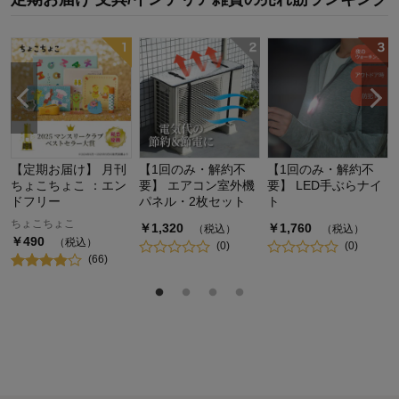
【定期お届け】 月刊
【1回のみ・解約不
【1回のみ・解約不
ちょこちょこ ：エン
要】 エアコン室外機
要】 LED手ぶらナイ
ドフリー
パネル・2枚セット
ト
ちょこちょこ
￥
1,320
￥
1,760
（税込）
（税込）
￥
490
（税込）
(
0
)
(
0
)
(
66
)