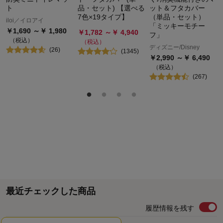
ト
品・セット) 【選べる
ット＆フタカバー
7色×19タイプ】
（単品・セット）
iloi／イロアイ
「ミッキーモチー
￥
1,690
～￥
1,980
￥
1,782
～￥
4,940
フ」
（税込）
（税込）
ディズニー/Disney
(
26
)
(
1345
)
￥
2,990
～￥
6,490
（税込）
(
267
)
最近チェックした商品
履歴情報を残す