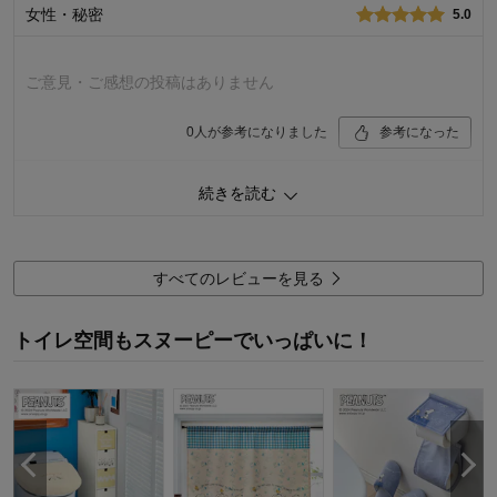
女性・秘密
デザイン・色
5.0
5.0
購入商品：
レッド, 裾ロングマット（単品）
使用場所：
トイレ
ご意見・ご感想の投稿はありません
購入のきっかけ：
買い足し、ネットで見つけて
商品を使う人：
自分、配偶者、来客用、その他
0
人が参考になりました
参考になった
価格
4.0
続きを読む
機能
4.0
使用感・使いやすさ
4.0
デザイン・色
5.0
すべてのレビューを見る
購入商品：
イエロー, 裾ロングマット＆フタカバー
（セット）
使用場所：
トイレ
トイレ空間もスヌーピーでいっぱいに！
購入のきっかけ：
買い替え、ネットで見つけて
商品を使う人：
自分、配偶者、子供、来客用