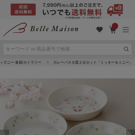
ィズニー 食器/カトラリー
カレーパスタ皿２点セット「ミッキー＆ミニー」