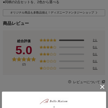
●同柄の2点セットを、2色から選べる
オリジナル商品も多数品揃え！ディズニーファンタジーショップ
商品レビュー
2人
総合評価
5.0
0人
0人
0人
(2)
0人
レビューについて
最新レビュー
※
現在販売していない色・サイズ等への商品レビューも含まれます。