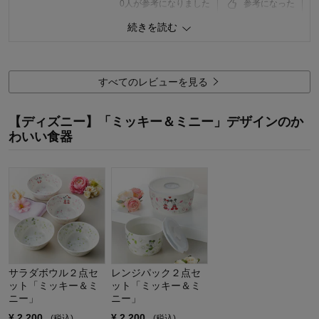
0
人が参考になりました
参考になった
続きを読む
購入商品：
ピンク
価格：
機能：
すべてのレビューを見る
使用感・使いやすさ：
デザイン・色：
【ディズニー】「ミッキー＆ミニー」デザインのか
わいい食器
サラダボウル２点セ
レンジパック２点セ
ット「ミッキー＆ミ
ット「ミッキー＆ミ
ニー」
ニー」
¥
2,200
¥
2,200
(税込)
(税込)