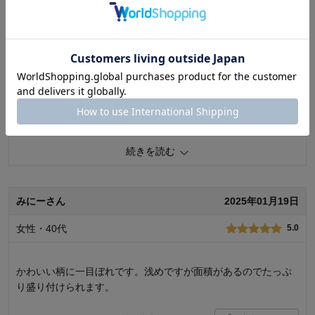
購入者さん
2025年03月19日
女性・40代
5.0
カレーやパスタの盛り付けにぴったりです。面積が広く、高さ
は浅めなので食洗器にも入れやすい。
0
人が参考になりました
参考になった
続きを読む
価格
4.0
機能
5.0
使用感・使いやすさ
5.0
デザイン・色
5.0
みにーさん
2025年01月19日
購入商品：
グリーン
女性・40代
5.0
かわいい柄に一目ぼれです。浅めですが面積があるのでたっぷ
り盛り付けられます。