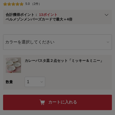
5.0 （2件）
ベルメゾン メンバーズカードについて
合計獲得ポイント：
13ポイント
※
メンバーズカードの加算ポイントはステージ倍率適用前の基本ポイント
ベルメゾンメンバーズカードで最大＋4倍
に対して適用されます。
カラーを選択してください
カレーパスタ皿２点セット「ミッキー＆ミニー」
数量
カートに入れる