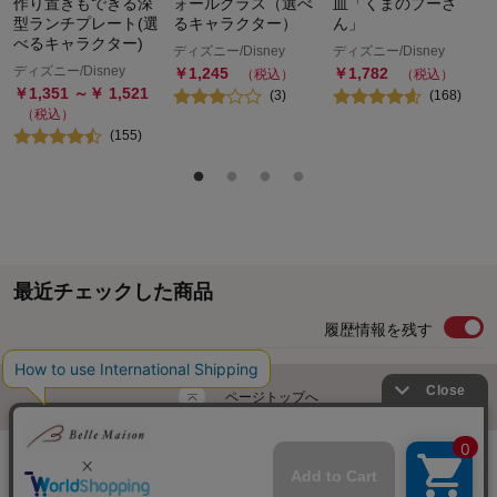
作り置きもできる深
ォールグラス（選べ
皿「くまのプーさ
型ランチプレート(選
るキャラクター）
ん」
べるキャラクター)
ディズニー/Disney
ディズニー/Disney
ディズニー/Disney
￥
1,245
￥
1,782
（税込）
（税込）
￥
1,351
～￥
1,521
(
3
)
(
168
)
（税込）
(
155
)
最近チェックした商品
履歴情報を残す
ページトップへ
ご利用ガイド・お知らせ
ご利用規約