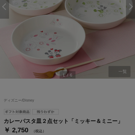
一覧
1
/
6
ステージが上がれば送料無料・返品引取無料！
さらにポイント還元最大16倍！
ディズニー/Disney
ベルメゾンご優待サービスについて
ベルメゾン・ポイントについて
カレーパスタ皿２点セット「ミッキー＆ミニー」
￥ 2,750
通常商品送料無料 返品引取無料（JCBのみ）
（税込）
即時入会なら更に500円OFFクーポンプレゼント