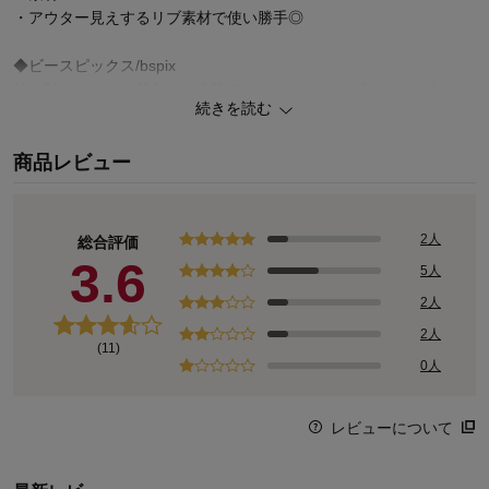
・アウター見えするリブ素材で使い勝手◎
◆ビースピックス/bspix
体を動かすことに前向きな女性のための、ベルメゾンオリジナルの
続きを読む
アクティブウェア＆グッズ。
大人女性が欲しい機能やモチベーションを高めるデザインにこだわ
商品レビュー
り、動くことがさらに楽しくなるシリーズです。
2人
総合評価
3.6
5人
2人
2人
(11)
0人
レビューについて