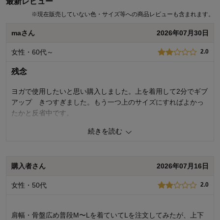
最新レビュー
※
現在販売していない色・サイズ等への商品レビューも含まれます。
maさん
2026年07月30日
女性・60代～
2.0
残念
ヨガで使用したいと思い購入しました。上を着用して2分でギブ
アップ きつすぎました。もう一つ上のサイズにすればよかっ
たかと反省中です。
続きを読む
0
人が参考になりました
参考になった
品質
3.0
購入者さん
2026年07月16日
着心地･はき心地
1.0
購入商品：
チャコール, Ｌ
女性・50代
2.0
サイズ：
小さめ
肩幅・骨盤広め普段M〜Lを着ていてLを注文してみたが、上下