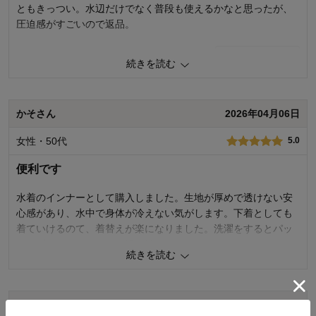
ともきっつい。水辺だけでなく普段も使えるかなと思ったが、
圧迫感がすごいので返品。
2
人が参考になりました
参考になった
続きを読む
品質
3.0
着心地･はき心地
2.0
かそさん
2026年04月06日
購入商品：
チャコール, Ｌ
サイズ：
小さめ
女性・50代
5.0
便利です
水着のインナーとして購入しました。生地が厚めで透けない安
心感があり、水中で身体が冷えない気がします。下着としても
着ていけるのて、着替えが楽になりました。洗濯をするとパッ
トがずれてしまうので、軽く縫いました。
続きを読む
4
人が参考になりました
参考になった
ヨッシーさん
2026年03月29日
品質
5.0