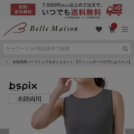
ラ
水陸両用ハーフトップ＆ボトムセット 【ラッシュガードの下におススメ】