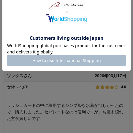
着心地･はき心地
4.0
女性・50代
4.0
購入商品：
チャコール, Ｌ
お気に入りポイント：
デザイン、着心地、素材・品質
サイズ：
ちょうどよい
長い間迷っていましたが、セールをきっかけに思い切って購入
しました。
品質は良さそうだし、かなりの汗っかきなので、活躍してくれ
そうです。
続きを読む
3
人が参考になりました
参考になった
品質
4.0
ソックスさん
2026年03月17日
着心地･はき心地
4.0
女性・40代
購入商品：
チャコール, Ｍ
4.0
お気に入りポイント：
素材・品質
サイズ：
ちょうどよい
ラッシュガードの中に着用するシンプルな水着が欲しかったの
で、購入しました。セパレートなのは便利ですが、お腹も隠れ
た方が嬉しいです。
5
人が参考になりました
参考になった