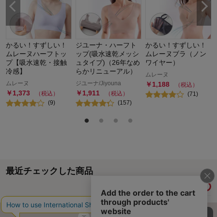
かるい！すずしい！
ジユーナ・ハーフト
かるい！すずしい！
ムレーヌハーフトッ
ップ(吸水速乾メッシ
ムレーヌブラ（ノン
プ【吸水速乾・接触
ュタイプ)（26年なめ
ワイヤー）
冷感】
らかリニューアル）
ムレーヌ
ムレーヌ
ジユーナ/Jiyouna
￥
1,188
（税込）
￥
1,373
￥
1,911
（税込）
（税込）
(
71
)
(
9
)
(
157
)
最近チェックした商品
履歴情報を残す
ページトップへ