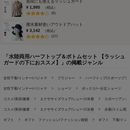
普段にも使えるラッシュガード
¥
1,995
（税込）
(
6
)
撥水素材使いアウトドアハット
¥
3,142
（税込）
(
37
)
「水陸両用ハーフトップ＆ボトムセット 【ラッシュ
ガードの下におススメ】」の掲載ジャンル
女性下着/インナー/パジャマ
ブラジャー
ハーフトップ/スポーツブラ
女性下着/インナー/パジャマ
ショーツ
ボックス/一分丈ショーツ
コスメ/美容/健康
エクササイズウェア/シューズ/水着
スポーツアンダ
コスメ/美容/健康
エクササイズウェア/シューズ/水着
水着/スイム用品
ギフト
ギフト ファッション/ファッション雑貨
ギフト 下着/イン