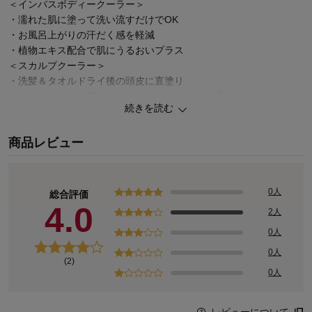
＜インバスボディークーラー＞
・濡れた肌に塗って洗い流すだけでOK
・お風呂上がりの汗だく感を軽減
・植物エキス配合で肌にうるおいプラス
＜スカルプクーラー＞
・洗髪＆タオルドライ後の頭皮に直塗り
・頭皮ひんやり※爽快！ドライヤータイムが快適に
続きを読む
＜ボディUV＞
・携帯しやすいサイズで外出先でも
商品レビュー
・腕や脚にコロコロ塗れば、ひんやり＆さらっ
・清涼感のあるアクアシャンプーの香り
※メントールによる清涼感
0人
総合評価
4.0
2人
0人
0人
(2)
0人