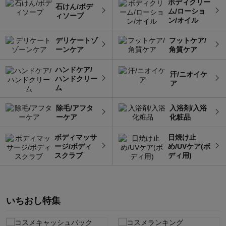
ボディクリー
石けん/ボデ
ム/ローショ
ィソープ
ン/オイル
デリケートゾ
フットケア/
ーンケア
角質ケア
ハンドケア/
汗/ニオイケ
ハンドクリー
ア
ム
除毛/アフタ
入浴剤/入浴
ーケア
化粧品
ボディマッサ
日焼け止
ージ/ボディ
め/UVケア(ボ
スクラブ
ディ用)
いちおし特集