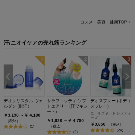
コスメ・美容・健康TOP
汗/ニオイケア
の
売れ筋ランキング
デオクリスタル ヴェ
サラフィッティ ソフ
デオスプレー (ボディ
ルダン (制汗）
トエアリー (汗ワキシ
スプレー)
ート)
ニールズヤード レメディ
￥
3,190
～￥
4,180
ーズ
￥
1,628
～￥
4,780
（税込）
￥
3,850
（税込）
（税込）
(
1
)
(
24
)
(
2
)