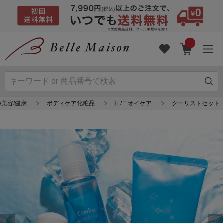
/美容/健康
ボディケア化粧品
汗/ニオイケア
クーリストセット