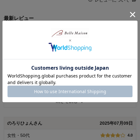
レビューについて
最新レビュー
※
現在販売していない色・サイズ等への商品レビューも含まれます。
るるさん
2025年07月13日
女性・50代
4.0
UVボディローションはスーっとした感じがあり日焼け対策も出
来るのでちょっと塗りにくいけど気に入ってます。スカルプク
ーラーはつけた感じがなく、出てないのかなぁと思い手に付け
たらちゃんと出ました。ドライヤーの風にもスースー感は無か
ったです。バスローションは洗い流すのが面倒ですが寒いくら
続きを読む
いスースーします。
1
人が参考になりました
参考になった
のろりひょんさん
2025年07月09日
機能
4.0
女性・50代
4.0
使用感
4.0