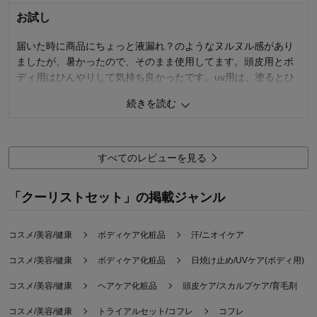
お試し
購入回数：
届いた時に商品にちょっと液漏れ？のようなヌルヌル感があり
ましたが、暑かったので、そのまま使用してます。頭皮用とボ
ディ用はひんやりして気持ち良かったです。uv用は、塗るとひ
んやりはしますけど、白い液が出方がダラダラ出ますね。液漏
続きを読む
れはこちらからだったかな。リピするとしたら、頭皮用がおす
すめかも。
0
人が参考になりました
参考になった
すべてのレビューを見る
機能
4.0
「クーリストセット」の掲載ジャンル
使用感
4.0
お気に入りポイント：
機能
コスメ/美容/健康
ボディケア化粧品
汗/ニオイケア
おすすめ用途：
日常使い用
購入回数：
初めて
コスメ/美容/健康
ボディケア化粧品
日焼け止め/UVケア(ボディ用)
コスメ/美容/健康
ヘアケア化粧品
頭皮ケア/スカルプケア/育毛剤
コスメ/美容/健康
トライアルセット/コフレ
コフレ