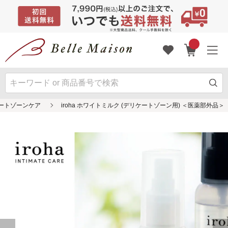
ートゾーンケア
iroha ホワイトミルク (デリケートゾーン用) ＜医薬部外品＞