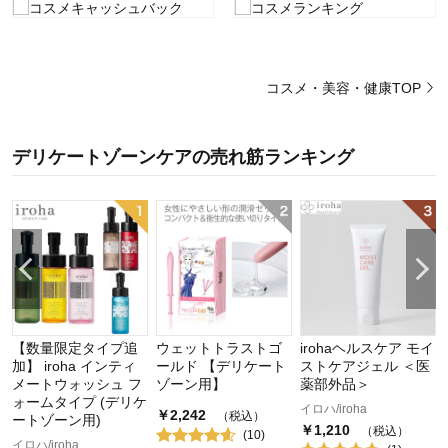
コスメ・美容・健康TOP
デリケートゾーンケア
の
売れ筋ランキング
ン
ッ
【数量限定タイプ追
ウェットトラストゴ
irohaヘルスケア モイ
療
加】 iroha インティ
ールド 【デリケート
ストケアジェル ＜医
メートウォッシュ フ
ゾーン用】
薬部外品＞
ォームタイプ (デリケ
イロハ/iroha
￥
2,242
（税込）
ートゾーン用)
￥
1,210
（税込）
(
10
)
イロハ/iroha