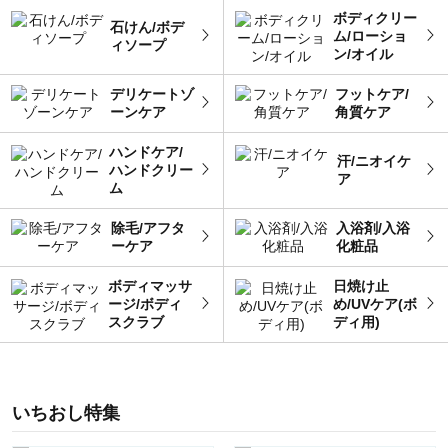
ボディクリー
石けん/ボデ
ム/ローショ
ィソープ
ン/オイル
デリケートゾ
フットケア/
ーンケア
角質ケア
ハンドケア/
汗/ニオイケ
ハンドクリー
ア
ム
除毛/アフタ
入浴剤/入浴
ーケア
化粧品
ボディマッサ
日焼け止
ージ/ボディ
め/UVケア(ボ
スクラブ
ディ用)
いちおし特集