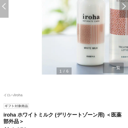
一覧
1
/
6
ステージが上がれば送料無料・返品引取無料！
さらにポイント還元最大16倍！
イロハ/iroha
ベルメゾンご優待サービスについて
ベルメゾン・ポイントについて
iroha ホワイトミルク (デリケートゾーン用) ＜医薬
通常商品送料無料 返品引取無料（JCBのみ）
部外品＞
即時入会なら更に500円OFFクーポンプレゼント