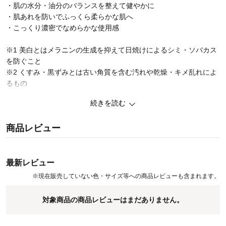
・肌の水分・油分のバランスを整えて健やかに
・肌あれを防いでふっくら柔らかな肌へ
・こっくり濃密でなめらかな使用感
※1 美白とはメラニンの生成を抑えて日焼けによるシミ・ソバカス
を防ぐこと
※2 くすみ・黒ずみとは古い角質を含む汚れや乾燥・キメ乱れによ
るもの
続きを読む
◆iroha（イロハ）
きもちよさを、自分らしく。
商品レビュー
irohaはどこまでも女性の視点で考えられたフェムケアブランドで
す。
これまでも、そしてこれからも、女性に寄り添う心地よさを届けま
す。
最新レビュー
※
現在販売していない色・サイズ等への商品レビューも含まれます。
対象商品の商品レビューはまだありません。