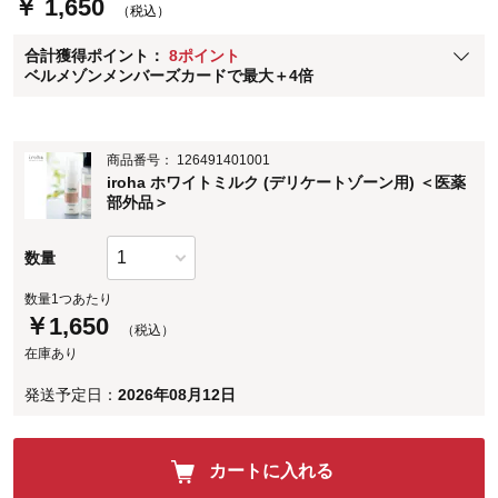
￥ 1,650
（税込）
ベルメゾン メンバーズカードについて
合計獲得ポイント：
8ポイント
※
メンバーズカードの加算ポイントはステージ倍率適用前の基本ポイント
ベルメゾンメンバーズカードで最大＋4倍
に対して適用されます。
商品番号：
126491401001
iroha ホワイトミルク (デリケートゾーン用) ＜医薬
部外品＞
数量
数量1つあたり
￥
1,650
（税込）
在庫あり
発送予定日：
2026年08月12日
カートに入れる