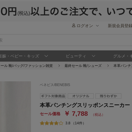
ログオン
新規会員登
妊娠・ベビー・キッズ
ビューティ
グルメ・
ール 靴/バッグ/ファッション雑貨
最終セール 靴/シューズ
本革パンチ
ベネビス/BENEBIS
本革パンチングスリッポンスニーカー
￥ 7,788
セール価格
（税込）
3.8 （14件）