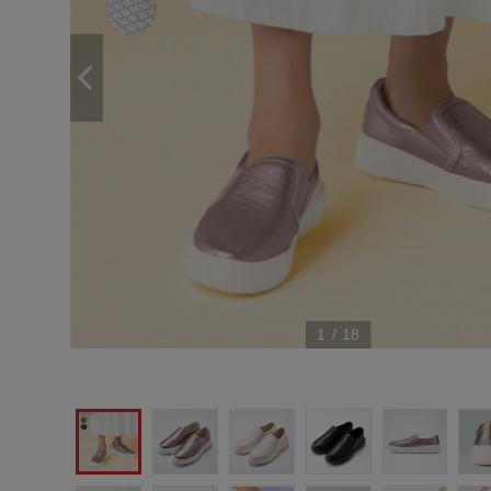
1
/
18