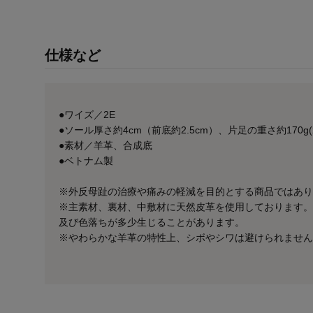
仕様など
●ワイズ／2E
●ソール厚さ約4cm（前底約2.5cm）、片足の重さ約170g(2
●素材／羊革、合成底
●ベトナム製
※外反母趾の治療や痛みの軽減を目的とする商品ではあり
※主素材、裏材、中敷材に天然皮革を使用しております。
及び色落ちが多少生じることがあります。
※やわらかな羊革の特性上、シボやシワは避けられません