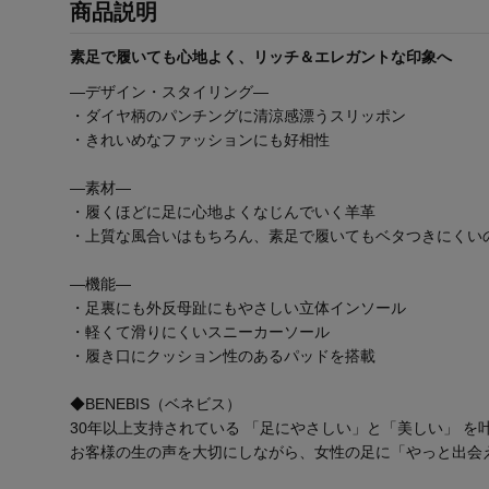
商品説明
素足で履いても心地よく、リッチ＆エレガントな印象へ
―デザイン・スタイリング―
・ダイヤ柄のパンチングに清涼感漂うスリッポン
・きれいめなファッションにも好相性
―素材―
・履くほどに足に心地よくなじんでいく羊革
・上質な風合いはもちろん、素足で履いてもベタつきにくい
―機能―
・足裏にも外反母趾にもやさしい立体インソール
・軽くて滑りにくいスニーカーソール
・履き口にクッション性のあるパッドを搭載
◆BENEBIS（ベネビス）
30年以上支持されている 「足にやさしい」と「美しい」 を
お客様の生の声を大切にしながら、女性の足に「やっと出会