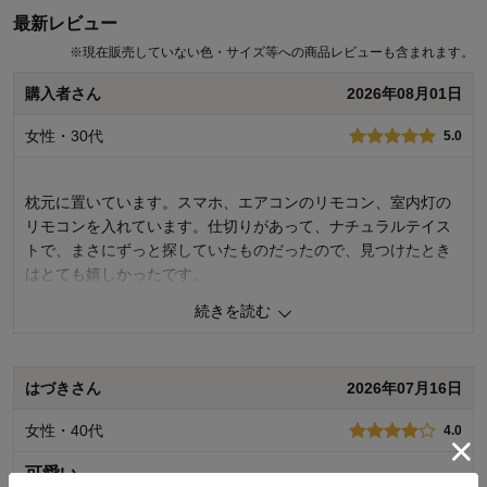
最新レビュー
※
現在販売していない色・サイズ等への商品レビューも含まれます。
購入者さん
2026年08月01日
女性・30代
5.0
枕元に置いています。スマホ、エアコンのリモコン、室内灯の
リモコンを入れています。仕切りがあって、ナチュラルテイス
トで、まさにずっと探していたものだったので、見つけたとき
はとても嬉しかったです。
続きを読む
0
人が参考になりました
参考になった
価格
5.0
はづきさん
2026年07月16日
機能
5.0
使用感・使いやすさ
5.0
女性・40代
4.0
デザイン・色
5.0
可愛い