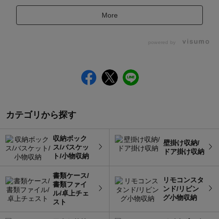
More
powered by
カテゴリから探す
収納ボック
壁掛け収納/
ス/バスケッ
ドア掛け収納
ト/小物収納
書類ケース/
リモコンスタ
書類ファイ
ンド/リビン
ル/卓上チェ
グ小物収納
スト