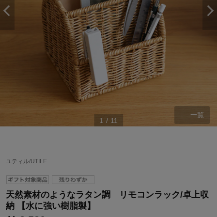
一覧
1
/
11
ステージが上がれば送料無料・返品引取無料！
ユティル/UTILE
さらにポイント還元最大16倍！
ベルメゾンご優待サービスについて
天然素材のようなラタン調 リモコンラック/卓上収
ベルメゾン・ポイントについて
納 【水に強い樹脂製】