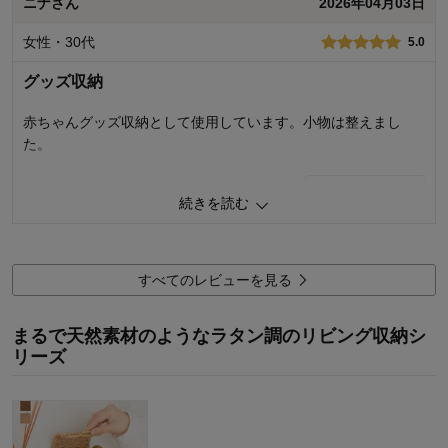
使用感・使いやすさ
5.0
ニナさん
2026年04月03日
デザイン・色
5.0
女性・30代
5.0
使用場所：
リビング
購入のきっかけ：
ネットで見つけて
グッズ収納
商品を使う人：
自分
赤ちゃんグッズ収納として使用しています。小物は整えまし
た。
0
人が参考になりました
参考になった
続きを読む
価格
4.0
機能
5.0
使用感・使いやすさ
5.0
すべてのレビューを見る
デザイン・色
5.0
使用場所：
リビング
まるで天然素材のようなラタン調のリビング収納シ
購入のきっかけ：
ネットで見つけて
リーズ
商品を使う人：
自分