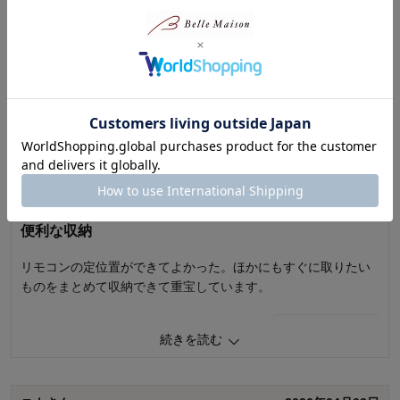
リビングにおしゃれな文具とエアコンのリモコン入れを探して
いて購入しました。
思っていたより大きく、エアコンのリモコン一つでは倒れてし
まいます。エアコンのリモコン２つ入れると丁度良いです
続きを読む
ペンや付箋、セロテープ、ハサミなどすぐ使いたいときの物入
れとして活用してます。
パンジーさん
2026年04月10日
0
人が参考になりました
参考になった
女性・60代～
5.0
価格
3.0
機能
5.0
便利な収納
使用感・使いやすさ
4.0
デザイン・色
5.0
リモコンの定位置ができてよかった。ほかにもすぐに取りたい
ものをまとめて収納できて重宝しています。
使用場所：
リビング、ダイニング、キッチン
購入のきっかけ：
転居・引越
商品を使う人：
自分、その他
0
人が参考になりました
参考になった
続きを読む
価格
5.0
機能
5.0