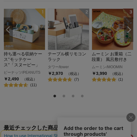
持ち運べる収納ケー
テーブル横リモコン
ムーミン お重箱（二
ス''モッテケー
ラック
段重） 風呂敷付き
ス''「スヌーピー」
タワー/tower
ムーミン/MOOMIN
ピーナッツ/PEANUTS
￥
2,970
￥
3,990
（税込）
（税込）
￥
2,490
（税込）
(
7
)
(
1
)
(
11
)
最近チェックした商品