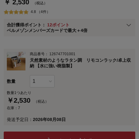
￥ 2,530
通常商品送料無料 返品引取無料（JCBのみ）
（税込）
即時入会なら更に500円OFFクーポンプレゼント
4.8 （4件）
ベルメゾン メンバーズカードについて
合計獲得ポイント：
12ポイント
※
メンバーズカードの加算ポイントはステージ倍率適用前の基本ポイント
ベルメゾンメンバーズカードで最大＋4倍
に対して適用されます。
商品番号：
126747701001
天然素材のようなラタン調 リモコンラック/卓上収
納 【水に強い樹脂製】
数量
数量1つあたり
￥
2,530
（税込）
在庫：7
発送予定日：
2026年08月08日