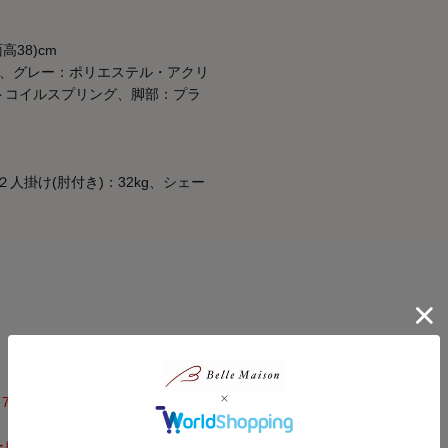
m
m
高38)cm
ル、グレー：ポリエステル・アクリ
トコイルスプリング、脚部：プラ
２人掛け(肘付き)：32kg、シェー
7,150円（税込）がかかる家具は
ービスとなります。