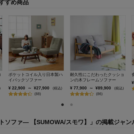
すすめ商品
コ
ポケットコイル入り日本製ハ
耐久性にこだわったクッショ
イバックソファー
ンの木フレームソファー
¥
22,900
～
¥
27,900
¥
77,900
～
¥
89,900
)
(税込)
(税込)
(
88
)
(
86
)
ソファ― 【SUMOWA/スモワ】」の掲載ジャン