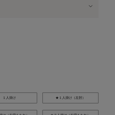
用前の基本ポイントに対して適用されます。
グレー
１人掛け
★１人掛け（左肘）