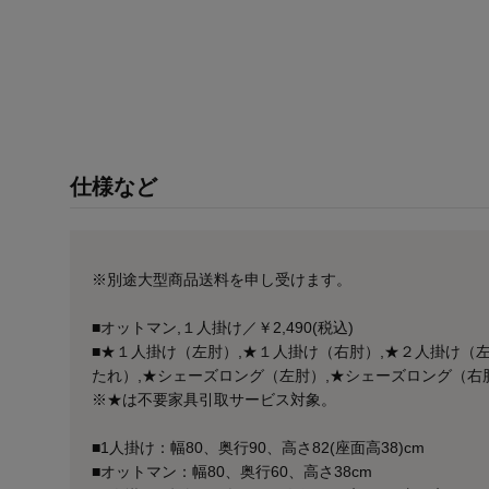
仕様など
※別途大型商品送料を申し受けます。
■オットマン,１人掛け／￥2,490(税込)
■★１人掛け（左肘）,★１人掛け（右肘）,★２人掛け（
たれ）,★シェーズロング（左肘）,★シェーズロング（右肘）
※★は不要家具引取サービス対象。
■1人掛け：幅80、奥行90、高さ82(座面高38)cm
■オットマン：幅80、奥行60、高さ38cm