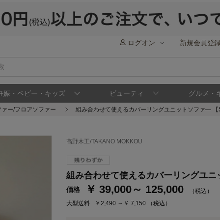
ログオン
新規会員登
妊娠・ベビー・キッズ
ビューティ
グルメ・
ファー/フロアソファー
組み合わせて使えるカバーリングユニットソファ― 【S
高野木工/TAKANO MOKKOU
ステージが上がれば送料無料・返品引取無料
さらにポイント還元最大16倍！
組み合わせて使えるカバーリングユニッ
ベルメゾンご優待サービスについて
ベル
￥ 39,000～ 125,000
価格
（税込）
通常商品送料無料 返品引取無料（JCBのみ）
大型送料
￥2,490 ～￥ 7,150
（税込）
即時入会なら更に500円OFFクーポンプレゼン