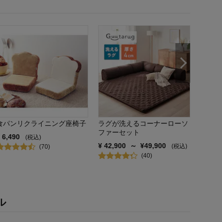
クッシ
がかけ
¥
55,9
食パンリクライニング座椅子
ラグが洗えるコーナーローソ
ファーセット
¥
6,490
(税込)
¥
42,900
～
¥
49,900
(税込)
(
70
)
(
40
)
ル