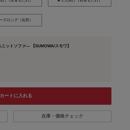
掛け（左背もたれ）
★２人掛け（右背もたれ）
ーズロング（右肘）
ニットソファ― 【SUMOWA/スモワ】
カートに入れる
在庫・価格チェック