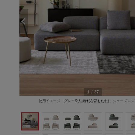
1
/
37
使用イメージ グレー/2人掛け(右背もたれ)、シェーズロング