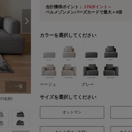
ベルメゾン メンバーズカードについて
合計獲得ポイント：
178ポイント～
ベルメゾンメンバーズカードで最大＋4倍
※
メンバーズカードの加算ポイントはステージ倍率適
カラーを選択してください
ベージュ
グレー
一覧
サイズを選択してください
(右肘)
ベージュ
オットマン