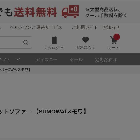
録
ベルメゾンご優待サービス
ご利用ガイド・お知らせ
お気に入り
カタログ
カート
ギフト
ディズニー
セール
定期お届け
UMOWA/スモワ】
！
トソファ― 【SUMOWA/スモワ】
メゾン・ポイントについて
ト