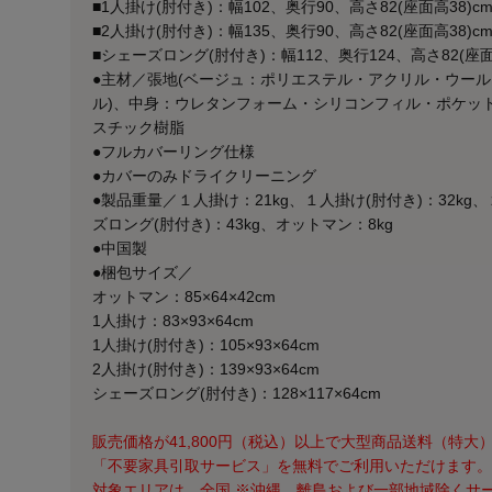
■1人掛け(肘付き)：幅102、奥行90、高さ82(座面高38)c
■2人掛け(肘付き)：幅135、奥行90、高さ82(座面高38)c
■シェーズロング(肘付き)：幅112、奥行124、高さ82(座面
●主材／張地(ベージュ：ポリエステル・アクリル・ウー
ル)、中身：ウレタンフォーム・シリコンフィル・ポケッ
スチック樹脂
●フルカバーリング仕様
●カバーのみドライクリーニング
●製品重量／１人掛け：21kg、１人掛け(肘付き)：32kg、
ズロング(肘付き)：43kg、オットマン：8kg
●中国製
●梱包サイズ／
オットマン：85×64×42cm
1人掛け：83×93×64cm
1人掛け(肘付き)：105×93×64cm
2人掛け(肘付き)：139×93×64cm
シェーズロング(肘付き)：128×117×64cm
販売価格が41,800円（税込）以上で大型商品送料（特大）
「不要家具引取サービス」を無料でご利用いただけます。
対象エリアは、全国 ※沖縄、離島および一部地域除くサ