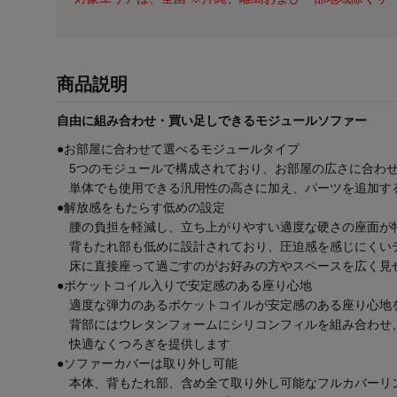
商品説明
自由に組み合わせ・買い足しできるモジュールソファー
●お部屋に合わせて選べるモジュールタイプ
5つのモジュールで構成されており、お部屋の広さに合わせ
単体でも使用できる汎用性の高さに加え、パーツを追加す
●解放感をもたらす低めの設定
腰の負担を軽減し、立ち上がりやすい適度な硬さの座面が
背もたれ部も低めに設計されており、圧迫感を感じにくい
床に直接座って過ごすのがお好みの方やスペースを広く見
●ポケットコイル入りで安定感のある座り心地
適度な弾力のあるポケットコイルが安定感のある座り心地
背部にはウレタンフォームにシリコンフィルを組み合わせ
快適なくつろぎを提供します
●ソファーカバーは取り外し可能
本体、背もたれ部、含め全て取り外し可能なフルカバーリ