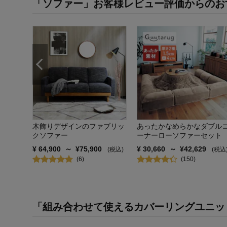
「ソファー」お客様レビュー評価からのお
す帆布
00
(税
木飾りデザインのファブリッ
あったかなめらかなダブル
クソファー
ーナーローソファーセット
¥
64,900
～
¥
75,900
¥
30,660
～
¥
42,629
(税込)
(税込
(
6
)
(
150
)
「組み合わせて使えるカバーリングユニット