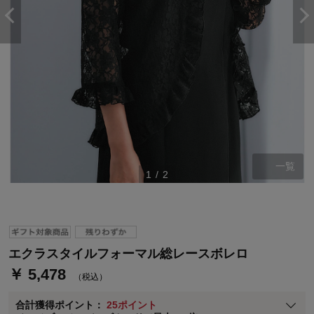
ステージが上がれば送料無料・返品引取無料！
一覧
1
/
2
さらにポイント還元最大16倍！
ベルメゾンご優待サービスについて
ベルメゾン・ポイントについて
通常商品送料無料 返品引取無料（JCBのみ）
エクラスタイルフォーマル総レースボレロ
即時入会なら更に500円OFFクーポンプレゼント
￥ 5,478
（税込）
ベルメゾン メンバーズカードについて
合計獲得ポイント：
25ポイント
※
メンバーズカードの加算ポイントはステージ倍率適用前の基本ポイント