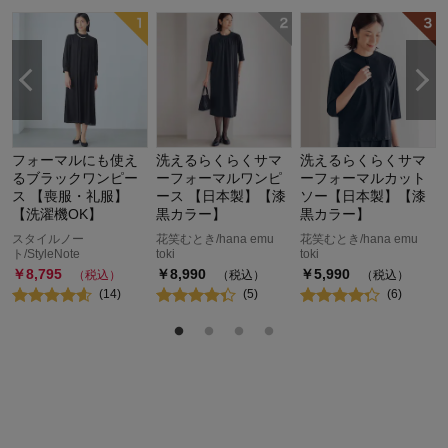
フォーマルにも使え
洗えるらくらくサマ
洗えるらくらくサマ
るブラックワンピー
ーフォーマルワンピ
ーフォーマルカット
ス 【喪服・礼服】
ース 【日本製】【漆
ソー【日本製】【漆
【洗濯機OK】
黒カラー】
黒カラー】
スタイルノー
花笑むとき/hana emu
花笑むとき/hana emu
ト/StyleNote
toki
toki
￥
8,795
￥
8,990
￥
5,990
（税込）
（税込）
（税込）
(
14
)
(
5
)
(
6
)