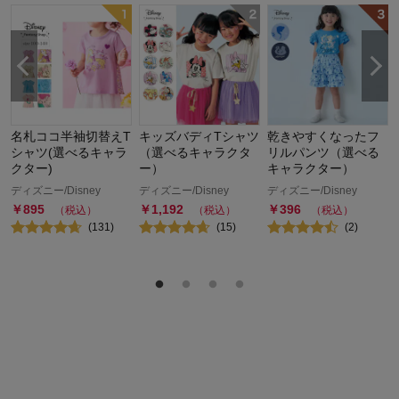
名札ココ半袖切替えT
キッズバディTシャツ
乾きやすくなったフ
シャツ(選べるキャラ
（選べるキャラクタ
リルパンツ（選べる
クター)
ー）
キャラクター）
ディズニー/Disney
ディズニー/Disney
ディズニー/Disney
￥
895
￥
1,192
￥
396
（税込）
（税込）
（税込）
(
131
)
(
15
)
(
2
)