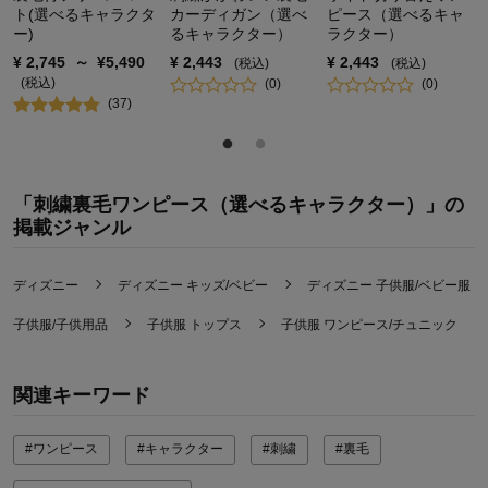
ト(選べるキャラクタ
カーディガン（選べ
ピース（選べるキャ
ー)
るキャラクター）
ラクター）
¥
2,745
～
¥
5,490
¥
2,443
¥
2,443
(税込)
(税込)
(税込)
(
0
)
(
0
)
(
37
)
「刺繍裏毛ワンピース（選べるキャラクター）」の
掲載ジャンル
ディズニー
ディズニー キッズ/ベビー
ディズニー 子供服/ベビー服
子供服/子供用品
子供服 トップス
子供服 ワンピース/チュニック
関連キーワード
#ワンピース
#キャラクター
#刺繍
#裏毛