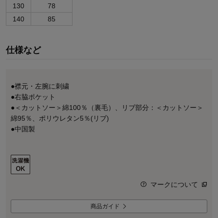
130
78
140
85
仕様など
●襟元・左腕に刺繍
●右脇ポケット
●＜カットソー＞綿100％（裏毛）、リブ部分：＜カットソー＞
綿95％、ポリウレタン5％(リブ)
●中国製
マークについて
商品ガイド