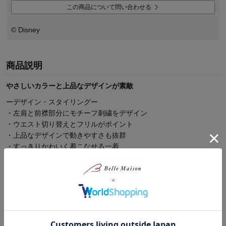
この商品について問い合わせる
© Disney
商品説明
やさしいカラーと上品なデザインが素敵
ーデザイン・スタイリングー
・左肩と前襟部分にモチーフ刺繍をデザイン
・ウエスト切り替えとフリルがポイント
・上品なデザインで動きやすさも抜群
・すっきりかわいく着こなせる一着
・右脇にポケット付き
ー素材ー
・身生地は肌触りのよい綿100％裏毛素材
オリジナル商品も多数品揃え！ディズニーファンタジーショップ