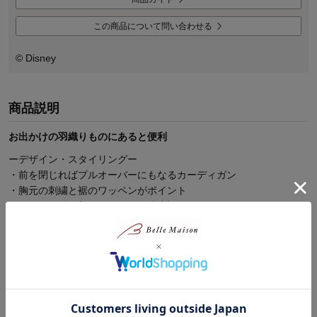
この商品について問い合わせる
© Disney
商品説明
お出かけの羽織りものにあると便利
ーデザイン・スタイリングー
・前を閉じればプルオーバーにもなるカーディガン
・胸元の刺繍と裾のワッペンがポイント
・カーデは脱ぎ着しやすいから温度調節に活躍
ー素材ー
・身生地は綿100％の裏毛素材
・厚すぎず薄すぎず、長期間着やすい
オリジナル商品も多数品揃え！ディズニーファンタジーショップ