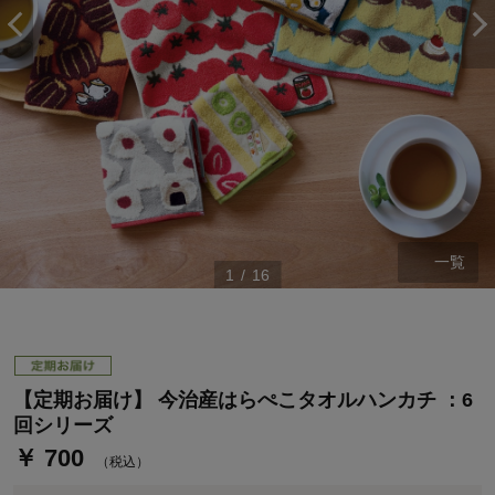
一覧
1
/
16
ステージが上がれば送料無料・返品引取無料！
さらにポイント還元最大16倍！
ベルメゾンご優待サービスについて
ベルメゾン・ポイントについて
【定期お届け】 今治産はらぺこタオルハンカチ ：6
通常商品送料無料 返品引取無料（JCBのみ）
回シリーズ
即時入会なら更に500円OFFクーポンプレゼント
￥ 700
（税込）
ベルメゾン メンバーズカードについて