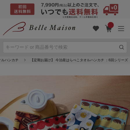
オルハンカチ
【定期お届け】 今治産はらぺこタオルハンカチ ：6回シリーズ