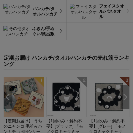
フェイスタオ
ハンカチ/タ
ル/バスタオ
オルハンカチ
ル
ふきん/手ぬ
ぐい/風呂敷
定期お届け ハンカチ/タオルハンカチ
の
売れ筋ランキ
ング
【定期お届け】 うち
【1回のみ・解約不
【1回のみ・解約不
のニャンコ 毛並みハ
要】[ブラック] 「モ
要】[グレー] 「モノ
ンカチ ：6回シリー
ノクロミャクミャ
クロミャクミャク」