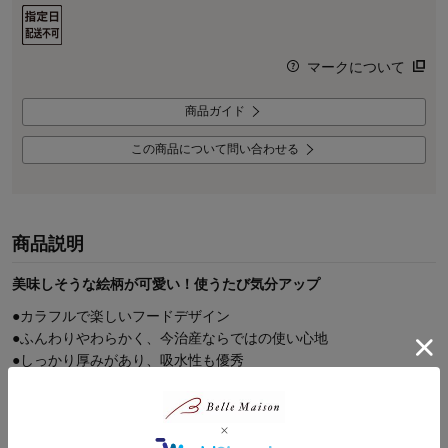
マークについて
商品ガイド
この商品について問い合わせる
商品説明
美味しそうな絵柄が可愛い！使うたび気分アップ
●カラフルで楽しいフードデザイン
●ふんわりやわらかく、今治産ならではの使い心地
●しっかり厚みがあり、吸水性も優秀
●バッグの中でかさばらない小さめサイズ
●食べ物のモチーフが可愛い刺繍付き
手や汗を拭くことが多いお出かけ先で使いやすい今治産のタオルハ