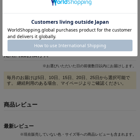
ンカチ。
食べ物を描いた、誰もが笑顔になれるデザインです。
【定期お届け商品のご注文に際してのご案内】
続きを読む
●定期商品は、通常商品とは別のご注文・お届けとなります。
●商品ごとにお届け日やお支払い方法が異なる場合、
別々のお届けとなり、送料が別途発生いたします。
定期商品お届け日
定期お届けのご利用方法について
※
お選びいただいた日の前後数日以内にお届けします。
毎月のお届けは
5日、10日、15日、20日、25日
から選択可能で
す。 継続利用のある場合、マイページよりご確認ください。
商品レビュー
最新レビュー
※
現在販売していない色・サイズ等への商品レビューも含まれます。