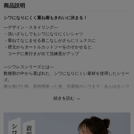
商品説明
シワになりにくく重ね着もきれいに決まる！
―デザイン・スタイリング―
・洗いざらしでもシワになりにくいシャツ
・重ねてなじませる着こなしがさらにリュクスに
・襟元からタートルカットソーをのぞかせると、
コーデに奥行きが出て洗練度がアップ
―シワレスシリーズとは―
数種類の中から選ばれた、シワになりにくい素材を使用したシリー
ズ。
腕を曲げた時、長時間座った後、洗濯後のシワまで、あらゆるシワ
のお悩みに対応。
続きを読む
NOアイロンでお手入れもラクなので、忙しい女性の味方です。
◆StyleNote（スタイルノート）
2000年のデビュー以来、長きにわたりご好評を頂いている ベルメ
ゾンのオリジナルブランド。
トレンドを適度に取り入れながら、素材・仕立て・シルエットに至