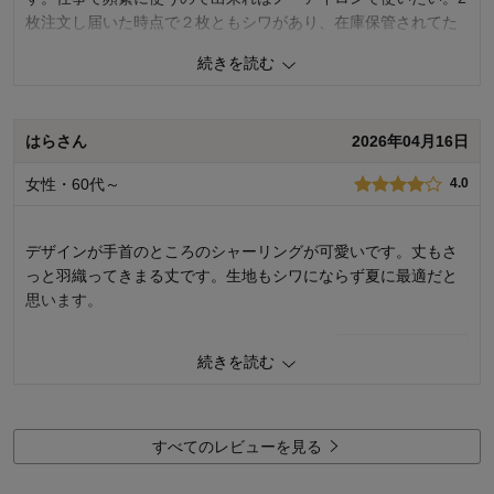
身長（cm）：
166～
枚注文し届いた時点で２枚ともシワがあり、在庫保管されてた
サイズ：
ちょうど良い
んだし畳んであるし、最初はそりゃ多少のシワあるよねと思
続きを読む
い、まだ出番が来ていません。スチームアイロン買ってアイロ
ンを一度しよう。そうしたらきっとシワがのびて、それからは
シワになりにくいんだと思います。材質的にシワはできにくそ
はらさん
2026年04月16日
う。
女性・60代～
4.0
1
人が参考になりました
参考になった
品質
4.0
デザインが手首のところのシャーリングが可愛いです。丈もさ
着心地
5.0
っと羽織ってきまる丈です。生地もシワにならず夏に最適だと
デザイン
5.0
思います。
購入商品：
オフホワイト, Ｍ
お気に入りポイント：
デザイン、色、サイズ、生地、品質、機
0
人が参考になりました
参考になった
能、価格、着回しがきく
続きを読む
体型：
標準
おすすめ用途：
オフィス、フォーマル
品質
4.0
身長（cm）：
151～155
着心地
4.0
サイズ：
ちょうど良い
デザイン
5.0
すべてのレビューを見る
購入商品：
ブラックストライプ, ３Ｌ