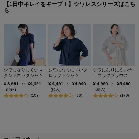
お気に入りポイント：
デザイン
【1日中キレイをキープ！】シワレスシリーズはこち
体型：
ぽっちゃり型
ら
おすすめ用途：
いつでも
身長（cm）：
166～
サイズ：
大きめ（長め）
シワになりにくいス
シワになりにくいク
シワになりにくいチ
タンドネックシャツ
ロップドシャツ
ュニックブラウス
¥
3,991
～
¥
4,391
¥
4,491
～
¥
4,940
¥
4,990
～
¥
5,490
(税込)
(税込)
(税込)
(
103
)
(
66
)
(
170
)