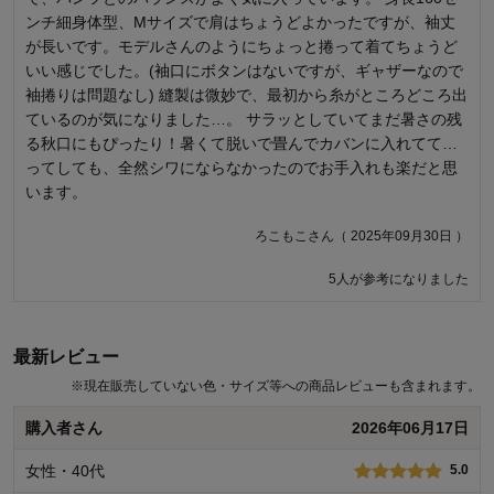
ンチ細身体型、Mサイズで肩はちょうどよかったですが、袖丈
中だとすぐ袖が落ちてしまってカタログのようにはなりません
が長いです。モデルさんのようにちょっと捲って着てちょうど
でした。腕の細い人だと肘でも留まらずに落ちてしまうんじゃ
いい感じでした。(袖口にボタンはないですが、ギャザーなので
ないかと。 デザインはゆったりボトムと合わせると今風で良い
袖捲りは問題なし) 縫製は微妙で、最初から糸がところどころ出
かと思います。 生地は薄く、これからの季節重ね着しないと寒
ているのが気になりました…。 サラッとしていてまだ暑さの残
そうですが、静電気がひどかったです。
る秋口にもぴったり！暑くて脱いで畳んでカバンに入れてて…
とめ吉さん（ 2025年10月03日 ）
ってしても、全然シワにならなかったのでお手入れも楽だと思
います。
商品のご購入、ならびにレビューへのご投稿ありがとうございます。
ろこもこさん（ 2025年09月30日 ）
ご満足いただける仕様ではなかったとのこと、誠に申し訳ございませ
ん。一方で、素材やデザインについてはお気に召していただきありが
5人が参考になりました
とうございます。 お客様からの貴重なご意見を真摯に受け止め、今後
もお客様にご満足いただける商品をお届けできるよう改善努力してま
いります。貴重なご意見をいただきありがとうございました。
最新レビュー
千趣会 担当者
※
現在販売していない色・サイズ等への商品レビューも含まれます。
10人が参考になりました
購入者さん
2026年06月17日
女性・40代
5.0