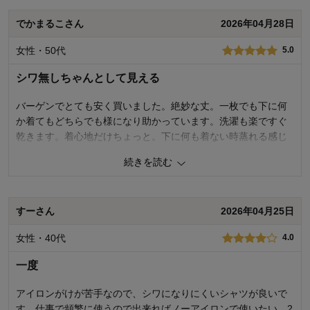
でかまるこさん
2026年04月28日
品質
4.0
着心地
3.0
女性・50代
5.0
デザイン
5.0
シワ無しちゃんとして見える
購入商品：
ネイビーストライプ, ３Ｌ
お気に入りポイント：
デザイン、色、サイズ、価格、着回しが
きく
バーゲンでとても安く買いました。絶妙な丈。一枚でも下に何
体型：
ぽっちゃり型
か着てもどちらでも様になり助かっています。洗濯も楽ですぐ
おすすめ用途：
お出かけ用、オフィス、カジュアル
身長（cm）：
166～
乾きます。着心地だけちょっと。下に何も着ない時蒸れる感じ
サイズ：
ちょうど良い
がします。
続きを読む
0
人が参考になりました
参考になった
すーさん
2026年04月25日
品質
4.0
着心地
3.0
女性・40代
4.0
デザイン
5.0
一度
購入商品：
オフホワイト, ３Ｌ
お気に入りポイント：
デザイン、色、サイズ、価格、着回しが
きく
アイロンがけが苦手なので、シワになりにくいシャツが良いで
体型：
ぽっちゃり型
す。仕事で頻繁に使うので出来ればノーアイロンで使いたい。2
おすすめ用途：
お出かけ用、オフィス、カジュアル