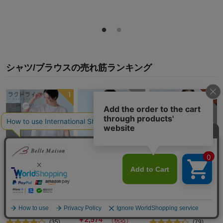
シャツ/ブラウス
の
売れ筋ランキング
【タイムセール中】
【タイムセール中】
裏サラリスト付きリ
切替えデザインブラ
週3使えるフロントフ
ボンタイブラウス
ウス【乾燥機OK】
ァスナーブラウス
【吸水速乾】
【吸水速乾】
ラクドライ
サラリスト/Salalist
スタイルノー
￥
1,794
～￥
2,093
￥
4,290
～￥
4,790
ト/StyleNote
（税込）
（税込）
￥
2,574
（税込）
(
35
)
(
79
)