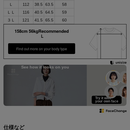
Ｌ
112
38.5
63.5
58
ＬＬ
116
40.5
64.5
59
３Ｌ
121
41.5
65.5
60
158cm 56kgRecommended
Ｌ
Find out more on your body type
See how it looks on you
Try it with
your own face
仕様など