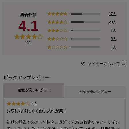
17人
総合評価
4.1
20人
4人
2人
(44)
1人
レビューについて
ピックアップレビュー
評価が高いレビュー
評価が低いレビュー
4.0
2.0
シワになりにくくお手入れが楽！
シャーリングの意味？
初秋の羽織ものとして購入。最近よくある着丈が短いデザイン
シワは確かにならないようです。 ただ、袖口のシャーリングが
で、パンツとのバランスがよく気に入っています。 身長160セ
あまり寄ってない状態でゴム糸が縫い付けてあるので、腕の途