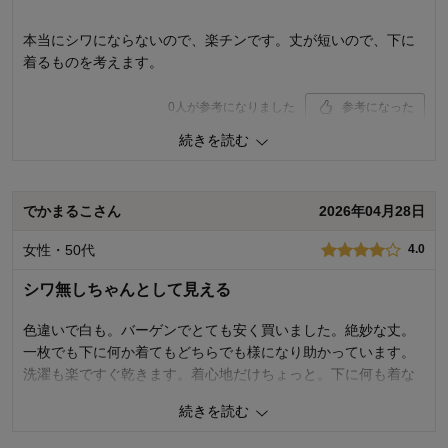
本当にシワにならないので、楽チンです。丈が短いので、下に
着るものを考えます。
0
人が参考になりました
参考になった
続きを読む
品質
5.0
着心地
5.0
デザイン
5.0
でかまるこさん
2026年04月28日
購入商品：
ネイビーストライプ, ３Ｌ
お気に入りポイント：
デザイン、色、生地、機能、価格
女性・50代
4.0
体型：
ぽっちゃり型
おすすめ用途：
オフィス、カジュアル
シワ無しちゃんとして見える
身長（cm）：
156～160
サイズ：
ちょうど良い
色違いで白も。バーゲンでとても安く買いました。絶妙な丈。
一枚でも下に何か着てもどちらでも様になり助かっています。
洗濯も楽ですぐ乾きます。着心地だけちょっと。下に何も着な
い時蒸れる感じがします。
続きを読む
2
人が参考になりました
参考になった