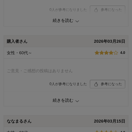
貴重なご意見ありがとうございました。
0
人が参考になりました
参考になった
千趣会 担当者
続きを読む
品質
4.0
着心地
4.0
5人が参考になりました
デザイン
4.0
購入者さん
2026年03月26日
購入商品：
ブラッドオレンジ, Ｍ
お気に入りポイント：
デザイン、色、サイズ、生地、品質、機
女性・60代～
4.0
能、価格、着回しがきく
体型：
ぽっちゃり型
おすすめ用途：
いつでも
身長（cm）：
151～155
ご意見・ご感想の投稿はありません
サイズ：
ちょうど良い
0
人が参考になりました
参考になった
品質
3.0
続きを読む
着心地
3.0
デザイン
4.0
購入商品：
ブラッドオレンジ, Ｓ
ななまるさん
2026年03月15日
体型：
標準
身長（cm）：
156～160