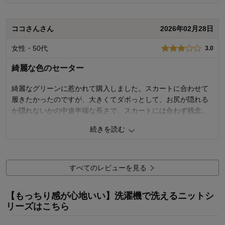
サイズ：
ちょうど良い
品質
5.0
着心地
5.0
デザイン
5.0
ココさんさん
2026年02月28日
購入商品：
ブラッドオレンジ, ＬＬ
女性・50代
3.0
お気に入りポイント：
デザイン、品質
体型：
ぽっちゃり型
綺麗な色のセーター
おすすめ用途：
オフィス、カジュアル
身長（cm）：
156～160
サイズ：
ちょうど良い
綺麗なグリーンに惹かれて購入しました。スカートに合わせて
履きたかったのですが、大きくてダボっとして、お尻が隠れる
か隠れないかの中途半端な長さで、スカートには合わず残念。
パンツには合いそうです。Vネックが浅くて使いやすいです。い
続きを読む
つものサイズよりワンサイズ下げればスッキリしてスカートに
も合って使いまわししやすかったかもです。
0
人が参考になりました
参考になった
すべてのレビューを見る
品質
4.0
【もっちり感が心地いい】洗濯機で洗えるニットシ
着心地
3.0
リーズはこちら
デザイン
2.0