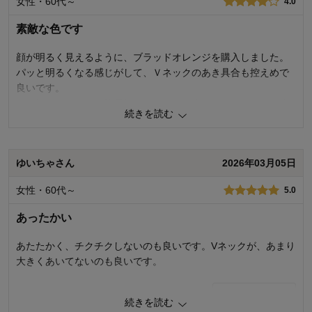
女性・60代～
4.0
サイズ：
ちょうど良い
素敵な色です
顔が明るく見えるように、ブラッドオレンジを購入しました。
パッと明るくなる感じがして、Ｖネックのあき具合も控えめで
良いです。
ただ気になったのは静電気。パチパチとすごくてびっくりしま
続きを読む
した。
静電気防止スプレーをかけてなんとか着用しました。洗濯した
ら収まることを期待しています。
ゆいちゃさん
2026年03月05日
1
人が参考になりました
参考になった
女性・60代～
5.0
品質
4.0
あったかい
着心地
4.0
デザイン
5.0
あたたかく、チクチクしないのも良いです。Vネックが、あまり
大きくあいてないのも良いです。
購入商品：
ブラッドオレンジ, Ｌ
お気に入りポイント：
デザイン、色
体型：
ぽっちゃり型
0
人が参考になりました
参考になった
おすすめ用途：
いつでも
続きを読む
身長（cm）：
156～160