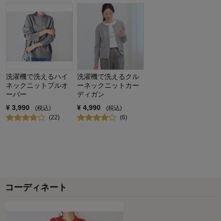
購入商品：
グラスグリーン, Ｌ
お気に入りポイント：
色
体型：
標準
おすすめ用途：
カジュアル
身長（cm）：
161～165
サイズ：
大きめ（長め）
洗濯機で洗えるハイ
洗濯機で洗えるクル
ネックニットプルオ
ーネックニットカー
ーバー
ディガン
¥
3,990
¥
4,990
(税込)
(税込)
(
22
)
(
6
)
コーディネート