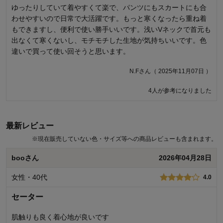
ゆったりしていて着やすくて楽で、パンツにもスカートにも合
久々に黒のニットを買おうと思い注文 やっぱり汚れと言うか色
わせやすいので日常で大活躍です。もっと寒くなったら重ね着
んなものが付着していて…糸くずだったり繊維くずのようなも
もできますし、便利で使い勝手いいです。浅いVネックで首元も
のなど 新品なのに一度着たような感じがした 静電気が酷くて脱
出なくて寒くないし、モチモチした生地が気持ちいいです。色
ぎ着のたびに髪が爆発 洗濯もこれだけで洗濯しないといけない
違いで買って使い回そうと思います。
んだろうなと… やっぱり黒はダメですね〜 デザインは良かった
ですけど
N.Fさん（ 2025年11月07日 ）
プチプチプリンママさん（ 2026年01月12日 ）
4人が参考になりました
いつもベルメゾンをご利用いただきありがとうございます。 商品のご
購入、ならびにレビューへのご投稿ありがとうございます。 ご購入い
最新レビュー
ただいた商品に糸くずや繊維くずのようなものが付着していたとのこ
と誠に申し訳ございませんでした。 商品を出荷する前には検品を実施
※
現在販売していない色・サイズ等への商品レビューも含まれます。
しておりますが、見落としがあった可能性がございます。重ねてお詫
び申し上げます。 不良品の場合はご使用後でも商品到着後6ヵ月間は返
booさん
2026年04月28日
品・交換を承りますので、お手数ですが、弊社コールセンターまでお
問い合わせください。 また、素材の特性上、静電気が発生してしまう
女性・40代
4.0
可能性がございますが、お洗濯の際は柔軟剤のご使用や、ご着用の際
には綿素材のインナーと合わせていただくことで軽減される場合がご
セーター
ざいますので、ぜひお試しいただけますと幸いです。 また、衣類用の
静電気防止スプレーなども効果的な場合がございます。 今後もお客様
肌触りも良く着心地が良いです
により満足度の高い商品をお届けできるよう努力をしてまいります。