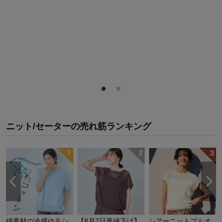
ニット/セーター
の
売れ筋ランキング
綿素材の冷感ゆるシ
【8月7日再値下げ】
シアーニットプルオ