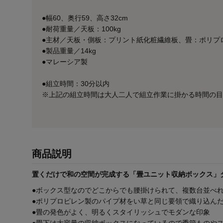
●幅60、奥行59、高さ32cm
●耐荷重量／天板：100kg
●主材／天板・側板：プリント紙化粧繊維板、畳：ポリプ
●製品重量／14kg
●マレーシア製
●組立時間：30分以内
※上記の組立時間は大人二人で組立作業に掛かる時間の目
商品説明
置くだけで和の空間が完成する「畳ユニット収納ボックス」
●ボックス型なのでどこからでも腰掛けられて、複数台並べ
●ポリプロピレン製のパイプ材をい草と同じ要領で織り込ん
●畳の発色がよく、明るくスタイリッシュでモダンな印象
●畳下は大容量の収納ボックスになっているので季節ものや