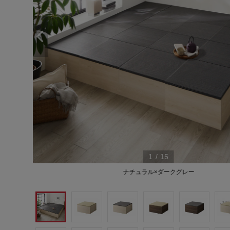
1
/
15
ナチュラル×ダークグレー