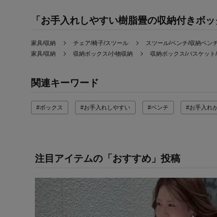
「お手入れしやすい樹脂畳の収納付きボッ
家具/収納
チェア/椅子/スツール
スツール/ベンチ/収納ベン
家具/収納
収納ボックス/小物収納
収納ボックス/バスケット
関連キーワード
#ボックス
#お手入れしやすい
#ベンチ
#お手入れ
注目アイテムの「おすすめ」投稿