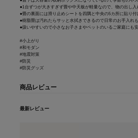
●1台ずつが大きすぎず畳や中天板が軽量なので、物の出し入
●畳の裏面には滑り止めシートを四隅と中央の5カ所に貼り付
●樹脂畳は汚れたらサッと水拭きできるので日常のお手入れ
●扱いやすいので小さなお子さまやペットのいるご家庭にも
#小上がり
#和モダン
#地震対策
#防災
#防災グッズ
商品レビュー
最新レビュー