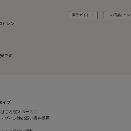
商品ガイド
この商品につ
ロピレン
安です。
タイプ
ればごろ寝スペースに
だデザイン性の高い畳を採用
ストック収納に便利