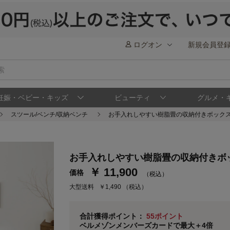
ログオン
新規会員登
妊娠・ベビー・キッズ
ビューティ
グルメ・
スツール/ベンチ/収納ベンチ
お手入れしやすい樹脂畳の収納付きボックス
ステージが上がれば送料無料・返品引取無料
さらにポイント還元最大16倍！
お手入れしやすい樹脂畳の収納付きボ
ベルメゾンご優待サービスについて
ベル
￥ 11,900
価格
（税込）
通常商品送料無料 返品引取無料（JCBのみ）
大型送料
￥1,490
（税込）
即時入会なら更に500円OFFクーポンプレゼン
ベルメゾン メンバーズカードについて
合計獲得ポイント：
55ポイント
ベルメゾンメンバーズカードで最大＋4倍
※
メンバーズカードの加算ポイントはステージ倍率適