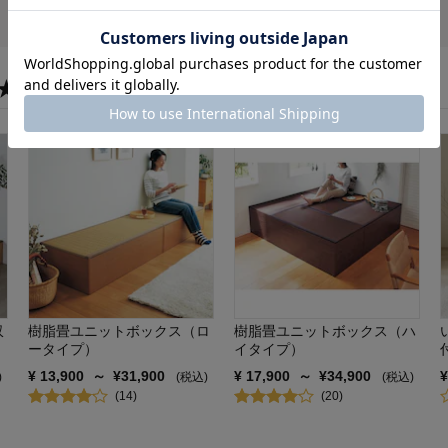
★
収
樹脂畳ユニットボックス（ロ
樹脂畳ユニットボックス（ハ
ータイプ）
イタイプ）
¥
13,900
～
¥
31,900
¥
17,900
～
¥
34,900
)
(税込)
(税込)
(
14
)
(
20
)