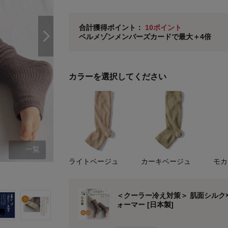
即時入会なら更に500円OFFクーポンプレゼン
ベルメゾン メンバーズカードについて
合計獲得ポイント：
10ポイント
ベルメゾンメンバーズカードで最大＋4倍
※
メンバーズカードの加算ポイントはステージ倍率適
カラーを選択してください
一覧
ライトベージュ
カーキベージュ
モカ
ライトベージュ
＜クーラー冷え対策＞ 肌面シルク
ォーマー [日本製]