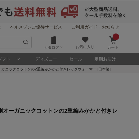
録
ベルメゾンご優待サービス
ご利用ガイド・お知らせ
お気に入り
カタログ
カート
ギフト
ディズニー
セール
定期お届け
ガニックコットンの2重編みかかと付きレッグウォーマー [日本製]
側オーガニックコットンの2重編みかかと付きレ
！
メゾン・ポイントについて