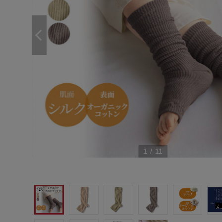
1
/
11