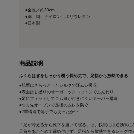
●全長／約30cm
●綿、絹、ナイロン、ポリウレタン
●日本製
商品説明
ふくらはぎをしっかり覆う長め丈で、足指から放熱できる
●肌面はさらっとしたシルクで汗ムレ吸収
●表面は甘撚りのオーガニックコットンでふんわり
●足にフィットしてゴム跡が付きにくいテーパー構造
●つま先オープンで足指のムレを防ぐ
●2重構造で薄手でもあったかい
「足が冷えるから靴下を履いて寝る」は、快眠には逆効果に
足首をあたためて締め付けず、足指から放熱できるレッグウ