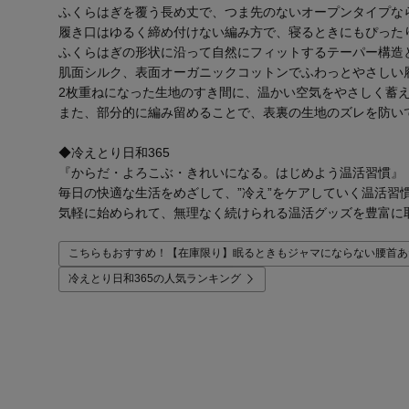
ふくらはぎを覆う長め丈で、つま先のないオープンタイプな
履き口はゆるく締め付けない編み方で、寝るときにもぴった
ふくらはぎの形状に沿って自然にフィットするテーパー構造
肌面シルク、表面オーガニックコットンでふわっとやさしい
2枚重ねになった生地のすき間に、温かい空気をやさしく蓄
また、部分的に編み留めることで、表裏の生地のズレを防い
◆冷えとり日和365
『からだ・よろこぶ・きれいになる。はじめよう温活習慣』
毎日の快適な生活をめざして、”冷え”をケアしていく温活習
気軽に始められて、無理なく続けられる温活グッズを豊富に
こちらもおすすめ！【在庫限り】眠るときもジャマにならない腰首あ
冷えとり日和365の人気ランキング