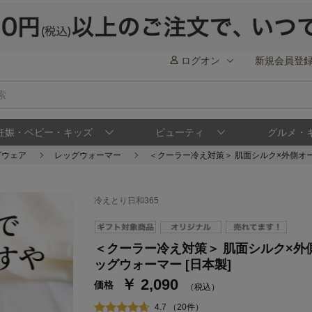
ログオン
新規会員登
妊娠・ベビー・キッズ
ビューティ
グルメ・
グウェア
レッグウォーマー
＜クーラー冷え対策＞ 肌面シルク×外側オー
冷えとり日和365
＜クーラー冷え対策＞ 肌面シルク×外
ステージが上がれば送料無料・返品引取無料
さらにポイント還元最大16倍！
ッグウォーマー [日本製]
￥ 2,090
ベルメゾンご優待サービスについて
ベル
価格
（税込）
通常商品送料無料 返品引取無料（JCBのみ）
4.7 （20件）