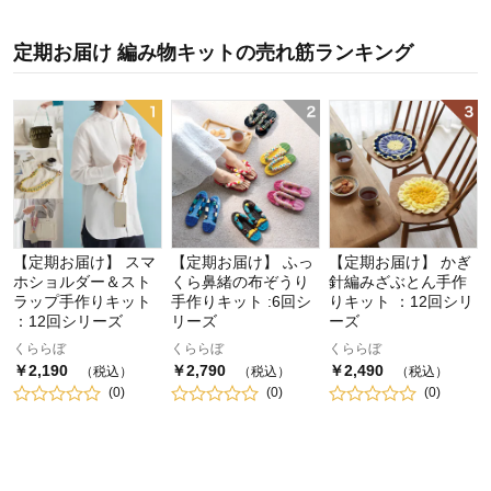
定期お届け 編み物キット
の
売れ筋ランキング
【定期お届け】 スマ
【定期お届け】 ふっ
【定期お届け】 かぎ
ホショルダー＆スト
くら鼻緒の布ぞうり
針編みざぶとん手作
ラップ手作りキット
手作りキット :6回シ
りキット ：12回シリ
：12回シリーズ
リーズ
ーズ
くららぼ
くららぼ
くららぼ
￥
2,190
￥
2,790
￥
2,490
（税込）
（税込）
（税込）
(
0
)
(
0
)
(
0
)