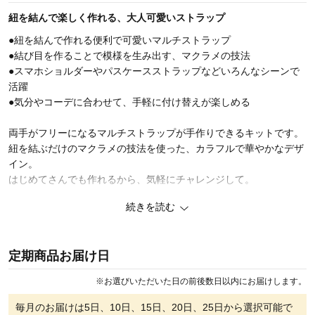
紐を結んで楽しく作れる、大人可愛いストラップ
●紐を結んで作れる便利で可愛いマルチストラップ
●結び目を作ることで模様を生み出す、マクラメの技法
●スマホショルダーやパスケースストラップなどいろんなシーンで
活躍
●気分やコーデに合わせて、手軽に付け替えが楽しめる
両手がフリーになるマルチストラップが手作りできるキットです。
紐を結ぶだけのマクラメの技法を使った、カラフルで華やかなデザ
イン。
はじめてさんでも作れるから、気軽にチャレンジして。
続きを読む
【難易度レベル2】
●新たにチャレンジしたい方にオススメ。
【製作時間目安】
定期商品お届け日
●約2～3時間
※
お選びいただいた日の前後数日以内にお届けします。
◆kura labo（くららぼ）
暮らしの雑貨を手作りできるハンドメイドキットをお届け。
毎月のお届けは
5日、10日、15日、20日、25日
から選択可能で