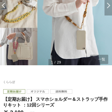
一覧
1
/
29
ステージが上がれば送料無料・返品引取無料！
さらにポイント還元最大16倍！
くららぼ
ベルメゾンご優待サービスについて
ベルメゾン・ポイントについて
【定期お届け】 スマホショルダー＆ストラップ手作
通常商品送料無料 返品引取無料（JCBのみ）
りキット ：12回シリーズ
即時入会なら更に500円OFFクーポンプレゼント