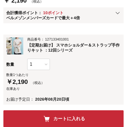
￥ 2,190
（税込）
ベルメゾン メンバーズカードについて
合計獲得ポイント：
10ポイント
※
メンバーズカードの加算ポイントはステージ倍率適用前の基本ポイント
ベルメゾンメンバーズカードで最大＋4倍
に対して適用されます。
商品番号：
127133401001
【定期お届け】 スマホショルダー＆ストラップ手作
りキット ：12回シリーズ
数量
数量1つあたり
￥
2,190
（税込）
在庫あり
お届け予定日：
2026年08月20日頃
カートに入れる