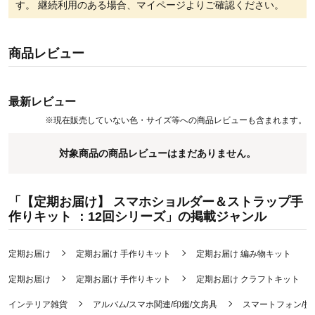
作ってみたいという気持ちに寄り添って、図案印刷済や材料カット
す。 継続利用のある場合、マイページよりご確認ください。
済み、丁寧な作り方説明書など、
手作りが久しぶりという方や初心者さんにも気軽に始めやすい手作
りキットにこだわった商品開発をしています。
商品レビュー
【定期お届け商品のご注文に際してのご案内】
●定期商品は、通常商品とは別のご注文・お届けとなります。
最新レビュー
●商品ごとにお届け日やお支払い方法が異なる場合、
※
現在販売していない色・サイズ等への商品レビューも含まれます。
別々のお届けとなり、送料が別途発生いたします。
対象商品の商品レビューはまだありません。
定期お届けのご利用方法について
手作りで暮らしをプチハッピーに！ハンドメイドの「くららぼ」全商品
「【定期お届け】 スマホショルダー＆ストラップ手
作りキット ：12回シリーズ」の掲載ジャンル
定期お届け
定期お届け 手作りキット
定期お届け 編み物キット
定期お届け
定期お届け 手作りキット
定期お届け クラフトキット
インテリア雑貨
アルバム/スマホ関連/印鑑/文房具
スマートフォン/