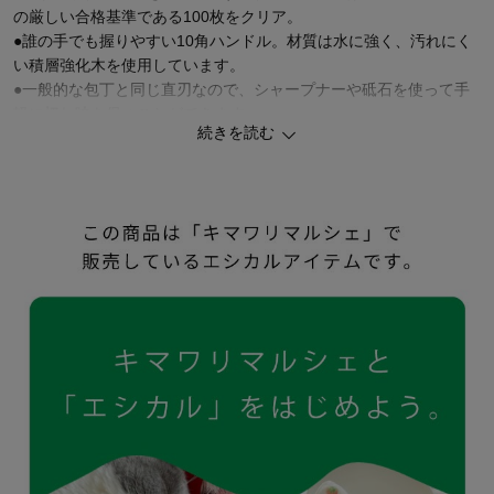
の厳しい合格基準である100枚をクリア。
●誰の手でも握りやすい10角ハンドル。材質は水に強く、汚れにく
い積層強化木を使用しています。
●一般的な包丁と同じ直刃なので、シャープナーや砥石を使って手
軽に切れ味を保つことができます。
続きを読む
●メンテナンスを行えば「一生モノ」としてお使いいただけます。
※職人の手作業で刃をつけています。そのため刃のカーブ、模様、
芯材の現れ方などがそれぞれ微妙に異なります。
手仕事ならではの仕上がりをお楽しみください。
※自然素材を使用しているため色合いや模様などが微妙に異なりま
す。自然素材ならではの風合いをお楽しみください。
【刃物のまち・岐阜県関市で受け継がれる職人の手仕事】
創業1932年の刃物メーカー「ヤクセル」の熟練の職人が包丁の刃を
1本１本手作業で研磨。
毎日繰り返し使うものだからこそ、機能性はもちろんのこと、日本
の美意識を活かした暮らしに馴染むデザインを追求しています。
長く使い続けていただくために、包丁職人による研ぎ直しなどの有
料メンテナンスサービスも行っています。