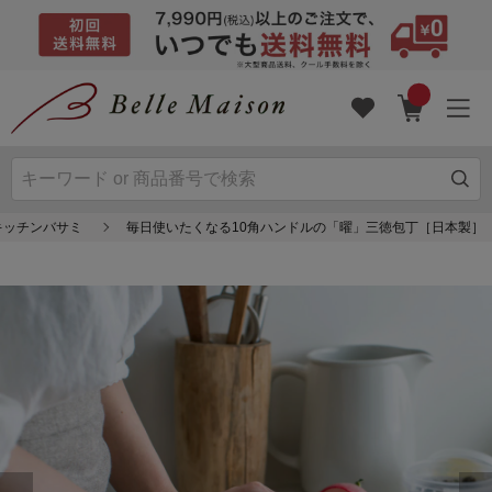
キッチンバサミ
毎日使いたくなる10角ハンドルの「曜」三徳包丁［日本製］