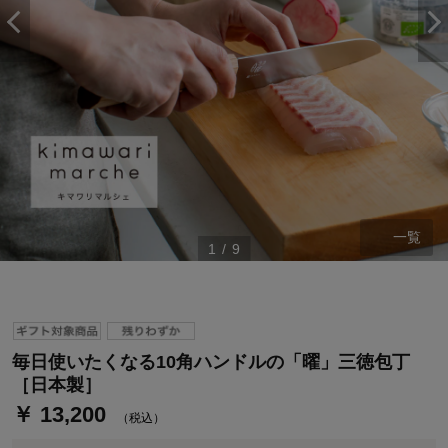
一覧
1
/
9
ステージが上がれば送料無料・返品引取無料！
さらにポイント還元最大16倍！
ベルメゾンご優待サービスについて
ベルメゾン・ポイントについて
毎日使いたくなる10角ハンドルの「曜」三徳包丁
通常商品送料無料 返品引取無料（JCBのみ）
［日本製］
即時入会なら更に500円OFFクーポンプレゼント
￥ 13,200
（税込）
ベルメゾン メンバーズカードについて