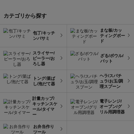
カテゴリから探す
まな板/カッ
包丁/キッチ
ティングボー
ンバサミ
ド
スライサー/
ざる/ボウル/
ピーラー/お
バット
ろし器
ヘラ/スパチ
トング/菜ば
ュラ/お玉/調
し/泡だて器
理スプーン
計量カップ/
電子レンジ/
キッチンスケ
オーブン/グ
ール/タイマ
リル用調理器
ー
お弁当作り
ツール