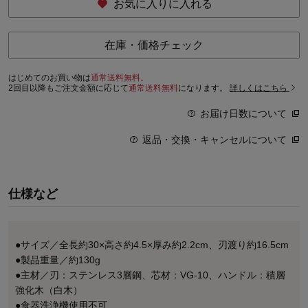
お気に入りに入れる
在庫・価格チェック
はじめてのお買い物は
通常送料無料。
2回目以降もご注文金額に応じて
通常送料無料
になります。
詳しくはこちら
お届け日数について
返品・交換・キャンセルについて
仕様など
●サイズ／全長約30×高さ約4.5×厚み約2.2cm、刃渡り約16.5cm
●製品重量／約130g
●主材／刃：ステンレス3層鋼、芯材：VG-10、ハンドル：積層
強化木（白木）
●食器洗浄機使用不可