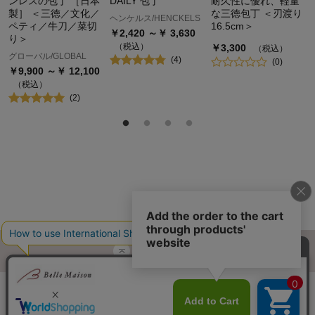
ンレスの包丁 ［日本
DAILY 包丁
耐久性に優れ、軽量
製］ ＜三徳／文化／
な三徳包丁 ＜刃渡り
ヘンケルス/HENCKELS
ペティ／牛刀／菜切
16.5cm＞
￥
2,420
～￥
3,630
り＞
（税込）
￥
3,300
（税込）
グローバル/GLOBAL
(
4
)
(
0
)
￥
9,900
～￥
12,100
（税込）
(
2
)
ページトップへ
ご利用ガイド・お知らせ
ご利用規約