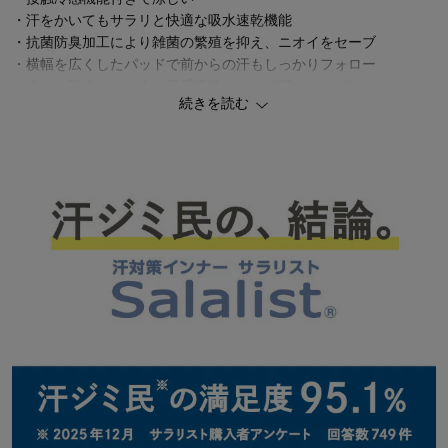
・汗をかいてもサラリと快適な吸水速乾機能
・抗菌防臭加工により雑菌の繁殖を抑え、ニオイをセーブ
・横幅を広くしたパッドで前からの汗もしっかりフォロー
・大きな防水シート入り三重構造パッドで汗ジミをブロック
続きを読む
・脇パッドの防水シートは消臭加工を施しているので、脇汗のニオ
イも重点的にケア
―素材―
・ベタつきにくくさわやかな着心地
・取り扱い表示は転写プリントにすることで、洗濯ネームのチクチ
クもなし
―デザイン・スタイリング―
・気になる脇汗をカバーして、猛暑日も快適に
・背中が二重生地になっているので、
リュックのときに気になる背中の汗ジミも軽減
#冷感インナー
#夏インナー