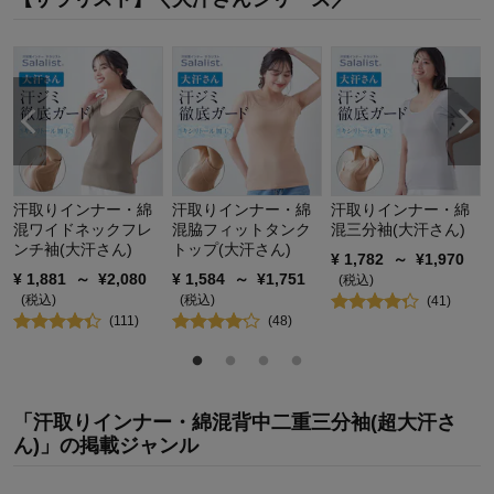
購入商品：
ベージュ, ３Ｌ
お気に入りポイント：
色、素材・品質
サイズ：
大きめ
ン
汗取りインナー・綿
汗取りインナー・綿
汗取りインナー・綿
混ワイドネックフレ
混脇フィットタンク
混三分袖(大汗さん)
ンチ袖(大汗さん)
トップ(大汗さん)
¥
1,782
～
¥
1,970
¥
1,881
～
¥
2,080
¥
1,584
～
¥
1,751
(税込)
(税込)
(税込)
(
41
)
(
111
)
(
48
)
「汗取りインナー・綿混背中二重三分袖(超大汗さ
ん)」の掲載ジャンル