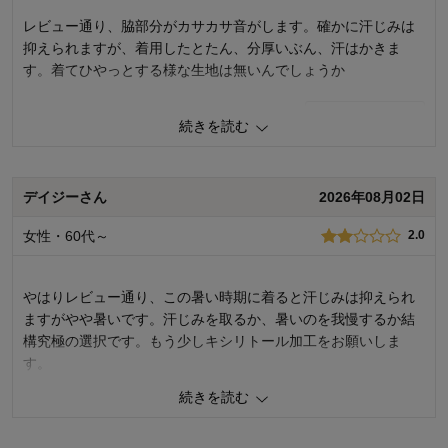
すが、このたびご購入いただいた商品からにおいがしたとのこと、誠
レビュー通り、脇部分がカサカサ音がします。確かに汗じみは
に申し訳ございません。現在販売中の商品について確認したところ、
抑えられますが、着用したとたん、分厚いぶん、汗はかきま
特に異常は認められませんでしたが、いただいたご意見を基に品質検
す。着てひやっとする様な生地は無いんでしょうか
査や検品を再度徹底いたします。 今後もお客様により満足度の高い商
品をお届けできるよう努力をしてまいります。 貴重なご意見ありがと
うございました。
0
人が参考になりました
参考になった
続きを読む
千趣会 担当者
品質
2.0
着心地･はき心地
2.0
4人が参考になりました
デイジーさん
2026年08月02日
購入商品：
ベージュ, Ｍ
お気に入りポイント：
サイズ
女性・60代～
2.0
サイズ：
ちょうどよい
やはりレビュー通り、この暑い時期に着ると汗じみは抑えられ
ますがやや暑いです。汗じみを取るか、暑いのを我慢するか結
構究極の選択です。もう少しキシリトール加工をお願いしま
す。
続きを読む
0
人が参考になりました
参考になった