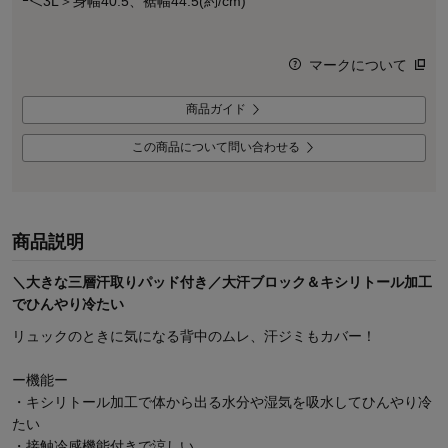
ｰ＜3L＞身幅40.5、裾幅44.5(約/cm)
マークについて
商品ガイド
この商品について問い合わせる
商品説明
＼大きな三層汗取りパッド付き／大汗ブロック＆キシリトール加工
でひんやり冷たい
リュックのときに気になる背中のムレ、汗ジミもカバー！
ー機能ー
・キシリトール加工で体から出る水分や湿気を吸水してひんやり冷
たい
・接触冷感機能付きで涼しい