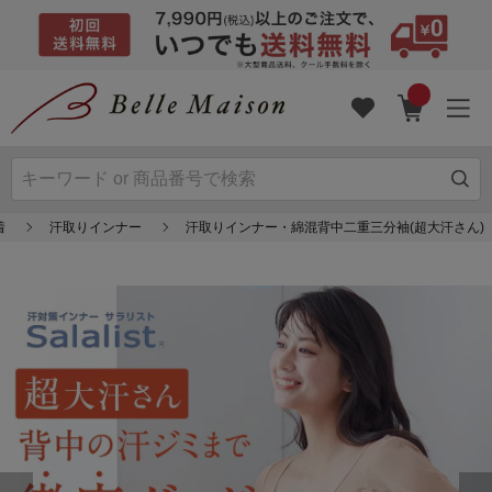
着
汗取りインナー
汗取りインナー・綿混背中二重三分袖(超大汗さん)