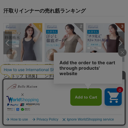
汗取りインナー
の
売れ筋ランキング
汗取りインナー・さ
汗取りインナー・綿
汗取りインナー・チ
らりとやわらか綿タ
混ワイドネックフレ
ラ見えを防ぐタンク
ンクトップ【消臭】
ンチ袖(大汗さん)
トップ(大汗さん)
サラリスト/Salalist
サラリスト/Salalist
サラリスト/Salalist
￥
1,035
～￥
1,320
￥
1,881
～￥
2,080
￥
1,795
～￥
1,881
（税込）
（税込）
（税込）
(
1605
)
(
111
)
(
1064
)