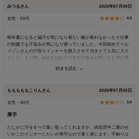
品質
2.0
みつるさん
2026年07月09日
着心地･はき心地
2.0
女性・50代
購入商品：
ブラック, Ｍ
4.0
お気に入りポイント：
色、サイズ
サイズ：
ちょうどよい
毎年夏になると脇汗が気になり着たい服が着れなかったり仕事
の制服でも汗染みが気になり困っていました。今回初めてベル
メゾンさんの汗取りインナーを購入させて頂きとても気に入り
ました。まだ使い始めたばかりですが汗染みが気にならず白黒
以外のTシャツもこの夏は挑戦出来たらなと。
続きを読む
また他の種類のインナーも試してみたいとも思っています。
0
人が参考になりました
参考になった
もももももこりんさん
2026年07月05日
品質
4.0
女性・40代
3.0
着心地･はき心地
4.0
厚手
購入商品：
ブラック, Ｌ
お気に入りポイント：
素材・品質
サイズ：
ちょうどよい
たしかに汗をすべて吸い取ってくれますが、綿混背中二重のせ
いかこのインナーじたいが厚手なので暑く感じます。手触りは