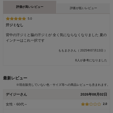
評価が高いレビュー
評価が低いレビュー
5.0
1.0
汗ジミなし
着る前に断念…独特なにおいが気になりました
背中の汗ジミと脇の汗ジミが 全く気にならなくなりました 夏の
以前、大汗シリーズの背中二重タイプを購入してとても良かっ
インナーはこれ一択です
たため、今回「25年最新モデル」とのことで迷わず購入しまし
た。が、開封時に独特のにおいが、私には、強く感じられ、何
ももまささん（ 2025年07月13日 ）
度洗っても天日干ししても、なかなか取れませんでした。試着
することなく、やむなく処分することになりました。 以前購入
8人が参考になりました
した製品は、全くそんなにおいは、なかったので今回はとても
残念です。 ベルメゾンさんの大汗シリーズは機能的で素晴らし
い製品だと思っているので、ぜひ品質面の改善をお願いしたい
最新レビュー
です。
※
現在販売していない色・サイズ等への商品レビューも含まれます。
カイさん（ 2025年07月08日 ）
デイジーさん
2026年08月02日
いつもベルメゾンをご利用いただきありがとうございます。 商品のご
女性・60代～
2.0
購入、ならびにレビューへのご投稿ありがとうございます。 製造工程
中に使用する柔軟剤などはにおいが残らないように洗浄をしておりま