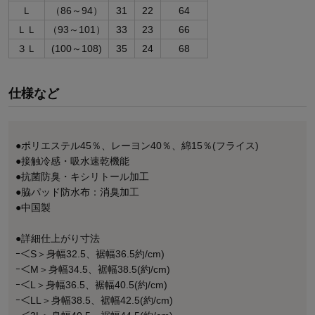
Ｌ
（86～94）
31
22
64
ＬＬ
（93～101）
33
23
66
３Ｌ
(100～108)
35
24
68
仕様など
●ポリエステル45％、レーヨン40％、綿15％(フライス)
●接触冷感・吸水速乾機能
●抗菌防臭・キシリトール加工
●脇パッド防水布：消臭加工
●中国製
●詳細仕上がり寸法
ｰ＜S＞身幅32.5、裾幅36.5約/cm)
ｰ＜M＞身幅34.5、裾幅38.5(約/cm)
ｰ＜L＞身幅36.5、裾幅40.5(約/cm)
ｰ＜LL＞身幅38.5、裾幅42.5(約/cm)