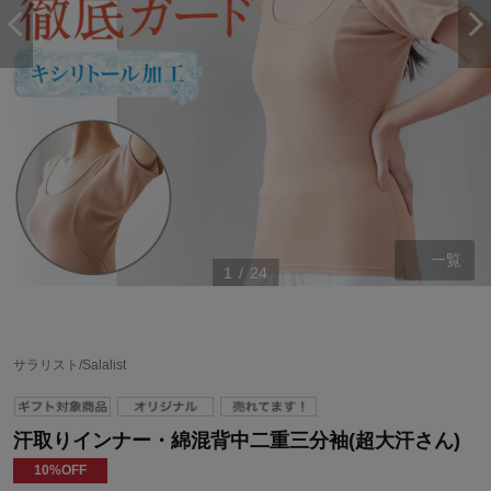
一覧
1
/
24
サラリスト/Salalist
汗取りインナー・綿混背中二重三分袖(超大汗さん)
10%OFF