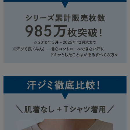
◆Salalist（サラリスト）
汗ジミを防ぎながら汗のベタつきやニオイ、暑さなどの様々な汗悩
みをケアし、快適に過ごせるよう開発したベルメゾンオリジナルの
汗対策インナーブランドです。
「サラリスト（Salalistを含む）」「大汗さん」は、株式会社千趣会
の登録商標です。
6/29(月)放送の『おはよう朝日です』にてサラリストが紹介されま
した