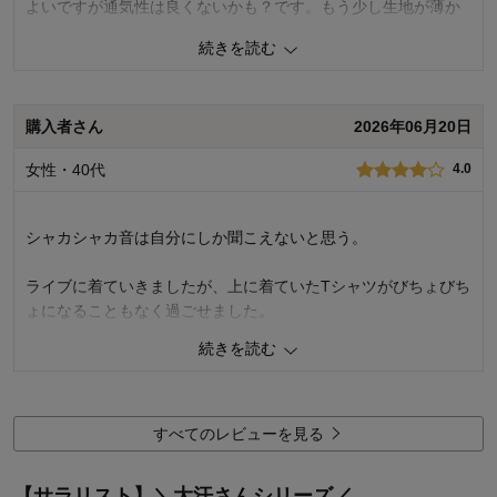
よいですが通気性は良くないかも？です。もう少し生地が薄か
ったら嬉しかったです。
続きを読む
7
人が参考になりました
参考になった
購入者さん
2026年06月20日
品質
3.0
着心地･はき心地
3.0
女性・40代
4.0
購入商品：
ベージュ, Ｌ
お気に入りポイント：
デザイン、色、サイズ
サイズ：
ちょうどよい
シャカシャカ音は自分にしか聞こえないと思う。
ライブに着ていきましたが、上に着ていたTシャツがびちょびち
ょになることもなく過ごせました。
腋の部分がツルッとしているので汗が溜まります。外に滲みに
続きを読む
くいだけです。
7
人が参考になりました
参考になった
すべてのレビューを見る
品質
4.0
着心地･はき心地
3.0
【サラリスト】＼大汗さんシリーズ／