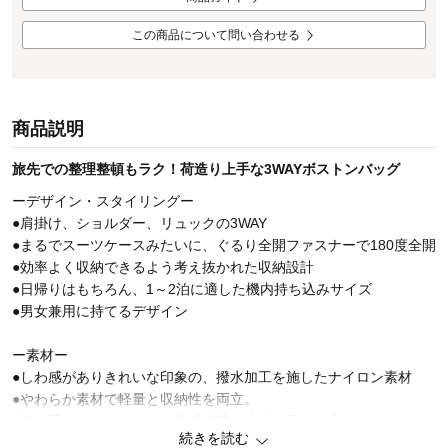
この商品について問い合わせる
商品説明
旅先での整理整頓もラク！荷造り上手な3WAYボストンバッグ
ーデザイン・スタイリングー
●肩掛け、ショルダー、リュックの3WAY
●まるでスーツケースみたいに、ぐるり全開ファスナーで180度全開
●効率よく収納できるよう考え抜かれた収納設計
●日帰りはもちろん、1～2泊に適した機内持ち込みサイズ
●男女兼用に持てるデザイン
ー素材ー
●しわ感がありきれいな印象の、撥水加工を施したナイロン素材
●やわらか素材で軽量と収納性を両立。
●持ち手などのポイントは合成皮革。丈夫で品よく◎
続きを読む