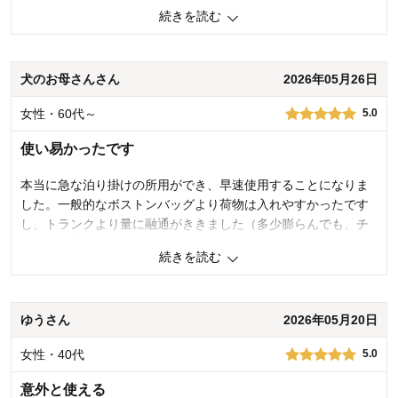
続きを読む
まず目に止まったのが、スーツケースみたいに開いて収納でき
る鞄。金額が手頃でコスパ高決めるきっかけになりました。使
ってみても整理整頓しやすくお土産を入れても今回余裕があり
とても使いやすかった。ガバッと見開きできるのが何より素
犬のお母さんさん
2026年05月26日
敵。重くないのも良かった。全てにおいてよかったづくしで
女性・60代～
5.0
す。
お陰様で楽しい旅行ができました。開発された方感謝致しま
使い易かったです
す。
本当に急な泊り掛けの所用ができ、早速使用することになりま
2
人が参考になりました
参考になった
した。一般的なボストンバッグより荷物は入れやすかったです
し、トランクより量に融通がききました（多少膨らんでも、チ
価格
5.0
ャックが閉まれば入れられる）。持って「ワッ、軽い」とはな
機能
5.0
続きを読む
りませんでしたが、ポケット等が多い分、やむ無しかと。お洒
使用感・使いやすさ
5.0
落感は感じませんが、元よりそれは求めてませんでしたし、他
デザイン・色
5.0
の方のご意見にもありましたが、底に鋲が有れば、もう少し抵
購入商品：
ブラック
ゆうさん
2026年05月20日
抗なく床置きもできる気がします。なのでデザインと機能は、
使用場所：
その他
星を一つ減らしました。
購入のきっかけ：
ネットで見つけて
女性・40代
5.0
商品を使う人：
自分
7
人が参考になりました
参考になった
意外と使える