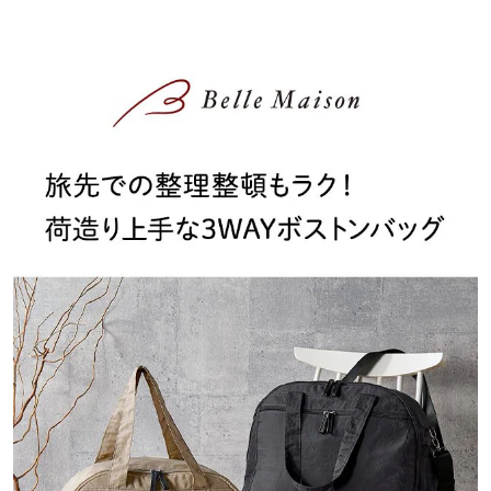
ー機能ー
●内側全面ポケットで仕分けやすい。
●荷物を全面に貼り付けるので見渡しやすく取り出しやすい
●パッと見て中に何が入っているかわかるメッシュポケットと、人
目に触れたくないものは目隠しポケット
●中仕切りも裏表全面ポケット付き。
●荷物をいれてバックルで固定しテープを絞れば、かさばる荷物の
ボリュームを抑える軽圧縮効果も
●中仕切りは中央と奥の前後２か所に固定可能。
●詰め込む荷物があるときはもちろん、無いときも奥側に貼りつけ
てポケットを活かすことができます
●内布の色は中のものが探しやすく汚れが目立ちにくいグレーを採
用
●キャリーバックの持ち手に引っ掛けられるキャリーオン機能
#ベルメゾン #bellemaison #モッテミー #mottemii #ボストンバッグ
#旅行バッグ #トラベルバッグ #ジムバッグ #軽量 #大容量 #お出か
け #きれいめ #トートバッグ #ショルダーバッグ #リュック #男女兼
用 #ママバッグ #パパバッグ #ペアレンツバッグ #ペアレンツリュ