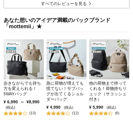
価格
5.0
すべてのレビューを見る
機能
4.0
使用感・使いやすさ
5.0
あなた想いのアイデア満載のバックブランド
デザイン・色
5.0
「mottemii」★
購入商品：
ブラック
使用場所：
その他
購入のきっかけ：
カタログで見て
商品を使う人：
子供
歩きながらでも持ち
急に荷物が増えても
他の荷物まで持って
方を変えられる！
慌てない！サブバッ
くれる！荷物持ちリ
5WAYバッグ
グが出てくるショル
ュック（サコッシュ
ダーバッグ
付き）
¥
6,990
～
¥
8,990
¥
4,990
¥
5,990
(税込)
(税込)
(税込)
(
13
)
(
12
)
(
6
)