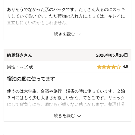
価格
5.0
ありそうでなかった形のバックです。たくさん入るのにスッキ
機能
4.0
リしていて良いです。ただ荷物の入れ方によっては、キレイに
使用感・使いやすさ
5.0
直立しにくいのかもしれません。
デザイン・色
4.0
続きを読む
購入商品：
ブラック
4
人が参考になりました
参考になった
使用場所：
その他
購入のきっかけ：
買い足し、カタログで見て
価格
4.0
商品を使う人：
自分
綺麗好きさん
2026年05月16日
機能
5.0
使用感・使いやすさ
5.0
男性・～19歳
デザイン・色
4.0
5.0
購入商品：
ブラック
宿泊の度に使ってます
使用場所：
その他
購入のきっかけ：
買い替え
使うのは大学生。合宿や旅行・帰省の時に使っています。２泊
商品を使う人：
自分
３日にはもう少し大きさが欲しいかな、てとこです。リュック
にして背負うにも、肩ひもが頼りない感じがします。整理仕分
けできるので概ね良さそうです。
続きを読む
4
人が参考になりました
参考になった