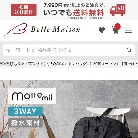
整理整頓もラク！荷造り上手な3WAYボストンバッグ 【180度オープン】【肩掛け