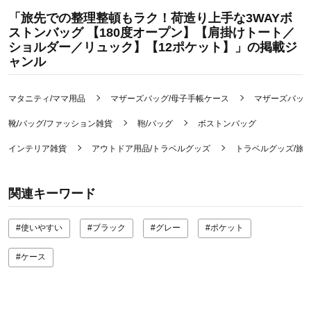
「旅先での整理整頓もラク！荷造り上手な3WAYボ
ストンバッグ 【180度オープン】【肩掛けトート／
ショルダー／リュック】【12ポケット】」の掲載ジ
ャンル
マタニティ/ママ用品
マザーズバッグ/母子手帳ケース
マザーズバッグ
靴/バッグ/ファッション雑貨
鞄/バッグ
ボストンバッグ
インテリア雑貨
アウトドア用品/トラベルグッズ
トラベルグッズ/旅
関連キーワード
#使いやすい
#ブラック
#グレー
#ポケット
#ケース