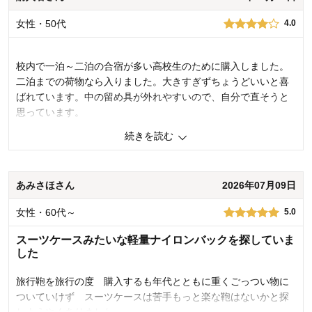
女性・50代
4.0
校内で一泊～二泊の合宿が多い高校生のために購入しました。
二泊までの荷物なら入りました。大きすぎずちょうどいいと喜
ばれています。中の留め具が外れやすいので、自分で直そうと
思っています。
続きを読む
0
人が参考になりました
参考になった
あみさほさん
2026年07月09日
購入商品：
ブラック
価格：
機能：
女性・60代～
5.0
使用感・使いやすさ：
デザイン・色：
スーツケースみたいな軽量ナイロンバックを探していま
した
旅行鞄を旅行の度 購入するも年代とともに重くごっつい物に
ついていけず スーツケースは苦手もっと楽な鞄はないかと探
しようやくありました