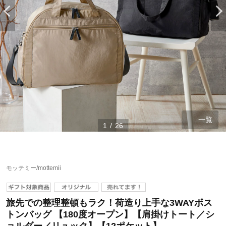
一覧
1
/
26
モッテミー/mottemii
ステージが上がれば送料無料・返品引取無料！
さらにポイント還元最大16倍！
旅先での整理整頓もラク！荷造り上手な3WAYボス
ベルメゾンご優待サービスについて
トンバッグ 【180度オープン】【肩掛けトート／シ
ベルメゾン・ポイントについて