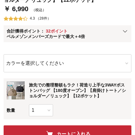
ョルダー／リュック】【12ポケット】
￥ 6,990
通常商品送料無料 返品引取無料（JCBのみ）
（税込）
即時入会なら更に500円OFFクーポンプレゼント
4.3 （28件）
ベルメゾン メンバーズカードについて
合計獲得ポイント：
32ポイント
※
メンバーズカードの加算ポイントはステージ倍率適用前の基本ポイント
ベルメゾンメンバーズカードで最大＋4倍
に対して適用されます。
カラーを選択してください
旅先での整理整頓もラク！荷造り上手な3WAYボス
トンバッグ 【180度オープン】【肩掛けトート／シ
ョルダー／リュック】【12ポケット】
数量
カートに入れる