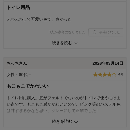
購入のきっかけ：
買い替え
トイレ用品
商品を使う人：
自分、配偶者、子供
ふわふわして可愛い色で、良かった
0
人が参考になりました
参考になった
続きを読む
価格
4.0
機能
4.0
使用感・使いやすさ
4.0
デザイン・色
4.0
ちっちさん
2026年03月14日
購入商品：
イエロー
女性・60代～
4.0
使用場所：
トイレ
購入のきっかけ：
買い替え
もこもこでかわいい
商品を使う人：
自分、配偶者、子供
トイレ用に購入。底がフェルトでないのがトイレで使うにはよ
い点です。もこもこ感がかわいいので、ピンク等のパステル色
は甘すぎるかなと思い、グレーにして正解でした！
続きを読む
0
人が参考になりました
参考になった