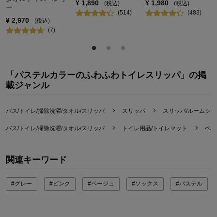
¥
1,890
¥
1,980
(税込)
(税込)
ー
(
514
)
(
483
)
¥
2,970
(税込)
(
7
)
「パステルカラーのふわふわトイレスリッパ」の掲
載ジャンル
バス/トイレ/掃除洗濯/タオル/スリッパ
スリッパ
スリッパ/ルームシ
バス/トイレ/掃除洗濯/タオル/スリッパ
トイレ用品/トイレマット
ペー
関連キーワード
#グレー
#ピンク
#ベージュ
#ソックス
#パステル