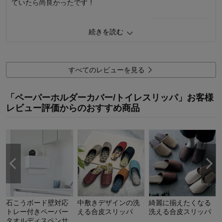
ていたら尚良かったです！
0
人が参考になりました
参考になった
0
人が参考になりました
参考になった
続きを読む
価格
2.0
機能
3.0
価格
5.0
使用感・使いやすさ
2.0
機能
4.0
デザイン・色
3.0
使用感・使いやすさ
4.0
すべてのレビューを見る
デザイン・色
5.0
購入商品：
ベージュ
使用場所：
トイレ
購入商品：
パープル
購入のきっかけ：
買い替え、ネットで見つけて
「ペーパーホルダーカバー/トイレスリッパ」お客様
商品を使う人：
自分
レビュー評価からのおすすめ商品
石こうボード壁対応
中敷きデザインの洗
綺麗に揃えたくなる
トレー付きペーパー
える合皮スリッパ
洗える合皮スリッパ
タオルディスペンサ