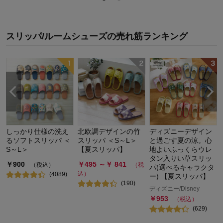
スリッパ/ルームシューズ
の
売れ筋ランキング
しっかり仕様の洗え
北欧調デザインの竹
ディズニーデザイン
るソフトスリッパ ＜
スリッパ ＜S～L＞
と過ごす夏の涼。心
S～L＞
【夏スリッパ】
地よいふっくらウレ
タン入りい草スリッ
￥
900
￥
495
～￥
841
（税込）
（税
パ(選べるキャラクタ
込）
(
4089
)
ー) 【夏スリッパ】
(
190
)
ディズニー/Disney
￥
953
（税込）
(
629
)