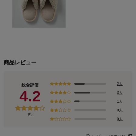
商品レビュー
2人
総合評価
4.2
3人
1人
0人
(6)
0人