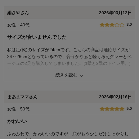
価格
3.0
絹さやさん
2026年03月12日
機能
4.0
使用感・使いやすさ
3.0
女性・40代
デザイン・色
3.0
4.0
購入商品：
グレー
サイズが合いませんでした
使用場所：
トイレ
私は足(靴)のサイズが24cmです。こちらの商品は適応サイズが
24～26cmとなっているので、合うかなぁと軽く考えグレーとベ
ージュの2足も購入してしまいました。(1階と2階のトイレ用。)
私には大きくて、うまく履けないし、しっくりこないです。靴
続きを読む
下の上にモコモコのルームソックスを履いた状態でも、大きい
と感じて不便です。
ちなみに足のサイズが26.5cmの父には少し小さいということ
まあまママさん
2026年02月16日
で、我が家には合わなかったようです。
これならもっと値段の安い、他のスリッパにすれば良かったで
女性・50代
5.0
す。お値段ほどの価値もいまいち分かりません。
パステルカラーでふわふわ、と女性的な要素のある商品なの
かわいい
で、サイズも女性向けに小さめを用意してもらえたらいいで
す。
ふわふわで、かわいいのですが、底がもう少しだけしっかりし