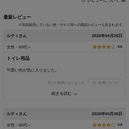
レビューについて
最新レビュー
※
現在販売していない色・サイズ等への商品レビューも含まれます。
ルティさん
2026年04月26日
女性・60代～
4.0
トイレ用品
可愛い色が気に入りました。
0
人が参考になりました
参考になった
続きを読む
価格
4.0
機能
4.0
使用感・使いやすさ
4.0
デザイン・色
4.0
ルティさん
2026年04月26日
購入商品：
パープル
女性・60代～
4.0
使用場所：
トイレ