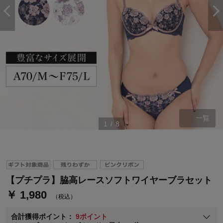
ステージが上がれば送料無料・返品引取無料！
一覧
1
/
8
さらにポイント還元最大16倍！
ベルメゾンご優待サービスについて
ベルメゾン・ポイントについて
通常商品送料無料 返品引取無料（JCBのみ）
【プチプラ】脇高レースソフトワイヤーブラセット
即時入会なら更に500円OFFクーポンプレゼント
￥ 1,980
（税込）
ベルメゾン メンバーズカードについて
合計獲得ポイント：
9ポイント
※
メンバーズカードの加算ポイントはステージ倍率適用前の基本ポイント