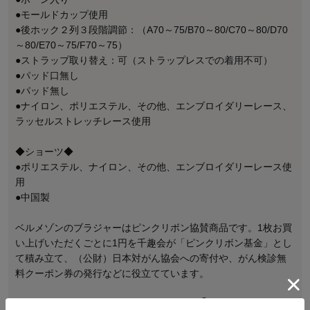
●モールドカップ使用
●後ホック２列３段階調節：（A70～75/B70～80/C70～80/D70
～80/E70～75/F70～75）
●ストラップ取り替え：可（ストラップレスでの着用不可）
●パッド口無し
●パッド無し
●ナイロン、ポリエステル、その他、エンブロイダリーレース、
ラッセルストレッチレース使用
◆ショーツ◆
●ポリエステル、ナイロン、その他、エンブロイダリーレース使
用
●中国製
ベルメゾンのブラジャーはピンクリボン協賛商品です。1枚お買
い上げいただくごとに1円を千趣会が「ピンクリボン基金」とし
て積み立て、（公財）日本対がん協会への寄付や、がん検診無
料クーポン券の発行などに役立てています。
マークについて