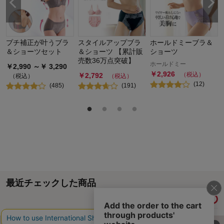
プチ補正が叶うブラ
スタイルアップブラ
ホールドミーブラ＆
＆ショーツセット
＆ショーツ 【累計販
ショーツ
売数36万点突破】
ホールドミー
￥
2,990
～￥
3,290
￥
2,926
（税込）
￥
2,792
（税込）
（税込）
(
12
)
(
485
)
(
191
)
最近チェックした商品
履歴情報を残す