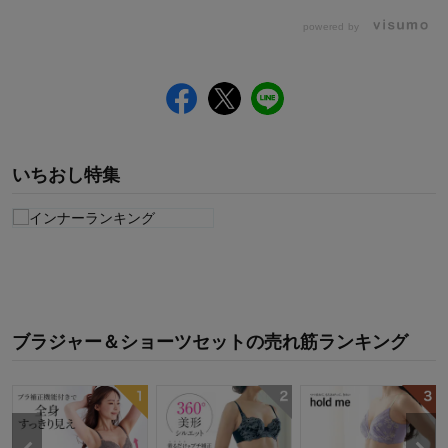
powered by
いちおし特集
ブラジャー＆ショーツセット
の
売れ筋ランキング
シ