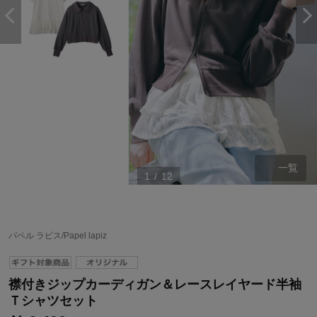
一覧
1
/
12
ステージが上がれば送料無料・返品引取無料！
さらにポイント還元最大16倍！
パペル ラピス/Papel lapiz
ベルメゾンご優待サービスについて
ベルメゾン・ポイントについて
襟付きジップカーディガン＆レースレイヤード半袖
通常商品送料無料 返品引取無料（JCBのみ）
Ｔシャツセット
即時入会なら更に500円OFFクーポンプレゼント