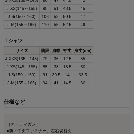
J-XXS(135～145)
90
47
44.5
42
J-XS(145～155)
98
51
48.5
45
J-S(150～160)
106
53
50.5
47
J-M(155～165)
110
55
52.5
49
Ｔシャツ
サイズ
胸囲
肩幅
袖丈
身丈(cm)
J-XXS(135～145)
79
36
12.5
55
J-XS(145～155)
85
38
13.5
60
J-S(150～160)
91
39.5
14
63.5
J-M(155～165)
94
41
14.5
66
仕様など
［カーディガン］
●前：中央ファスナー、左右切替え