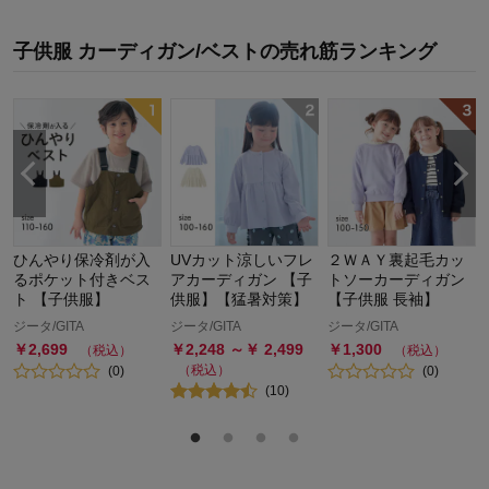
子供服 カーディガン/ベスト
の
売れ筋ランキング
ひんやり保冷剤が入
UVカット涼しいフレ
２ＷＡＹ裏起毛カッ
るポケット付きベス
アカーディガン 【子
トソーカーディガン
ト 【子供服】
供服】【猛暑対策】
【子供服 長袖】
ジータ/GITA
ジータ/GITA
ジータ/GITA
￥
2,699
￥
2,248
～￥
2,499
￥
1,300
（税込）
（税込）
（税込）
(
0
)
(
0
)
(
10
)