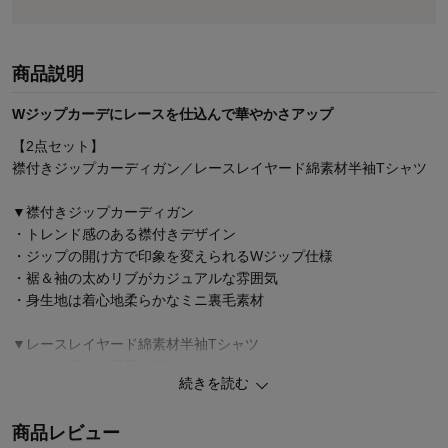
商品説明
Wジップカーデにレースを仕込んで華やかさアップ
【2点セット】
襟付きジップカーディガン／レースレイヤード綿素材半袖Tシャツ
▼襟付きジップカーディガン
・トレンド感のある襟付きデザイン
・ジップの開け方で印象を変えられるWジップ仕様
・裾＆袖の太めリブがカジュアルな雰囲気
・身生地は着心地柔らかなミニ裏毛素材
▼レースレイヤード綿素材半袖Tシャツ
・一枚で着ても可愛い裾レースデザイン
続きを読む
・レイヤードして裾レースをのぞかせても
・身生地はなめらかな綿100％の天竺素材
商品レビュー
・裾部分は透け感のあるレース素材