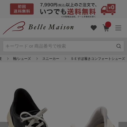
貨
靴/シューズ
スニーカー
５Ｅすぽ履きコンフォートシューズ