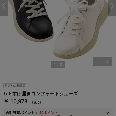
ステージが上がれば送料無料・返品引取無料！
一覧
1
/
9
さらにポイント還元最大16倍！
ベルメゾンご優待サービスについて
ベルメゾン・ポイントについて
通常商品送料無料 返品引取無料（JCBのみ）
５Ｅすぽ履きコンフォートシューズ
即時入会なら更に500円OFFクーポンプレゼント
￥ 10,978
（税込）
ベルメゾン メンバーズカードについて
合計獲得ポイント：
50ポイント
※
メンバーズカードの加算ポイントはステージ倍率適用前の基本ポイント