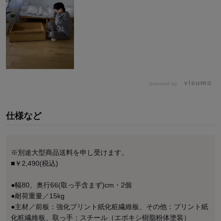
powered by
仕様など
※別途大型商品送料を申し受けます。
■￥2,490(税込)
●幅80、奥行66(取っ手含まず)cm・2個
●耐荷重量／15kg
●主材／前板：強化プリント紙化粧繊維板、その他：プリント紙
化粧繊維板、取っ手：スチール（エポキシ樹脂粉体塗装）