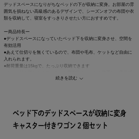
デッドスペースになりがちなベッドの下が収納に変身。お部屋の雰
囲気を損ねない高級感のあるデザインで、シーズンオフの布団や衣
類を収納して、寝室をすっきりさせたい方におすすめです。
ー商品特長ー
●デッドスペースになっていたベッド下を収納に変身させ、空間を
有効活用
●あえて仕切りを無くているので、布団や毛布、ケットなど自由に
入れられます。
●耐荷重量は15kgで、たっぷり収納できます
●オーク材を模したナチュラルな雰囲気のシートを使用し、高級感
続きを読む
のあるデザイン
●ブラックスチールの取っ手が、おしゃれなアクセント
●ベッド下の空間に合わせて選べる、高さ17cmと25cmの2タイプ展
開
●お得な2個セットでお届け
ーおすすめの使い方ー
●季節の寝具や衣類、オフシーズンのものをまとめて収納OK
●ベッドサイドはもちろん、シングルベッドを2つ並べたベッドの足