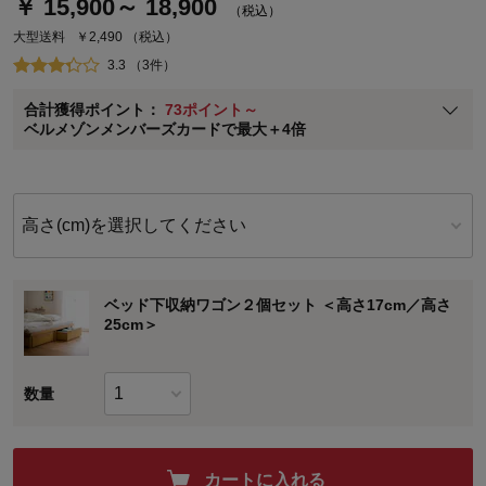
￥ 15,900～ 18,900
（税込）
通常商品送料無料 返品引取無料（JCBのみ）
大型送料
￥2,490
（税込）
即時入会なら更に500円OFFクーポンプレゼント
3.3 （3件）
ベルメゾン メンバーズカードについて
合計獲得ポイント：
73ポイント～
※
メンバーズカードの加算ポイントはステージ倍率適用前の基本ポイント
ベルメゾンメンバーズカードで最大＋4倍
に対して適用されます。
高さ(cm)を選択してください
ベッド下収納ワゴン２個セット ＜高さ17cm／高さ
25cm＞
数量
カートに入れる