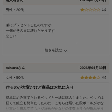
購入者さん
2026年07月28日
男性・20代
1.0
弟にプレゼントしたのですが
一個がその日に壊れたそうです
悲しい
0
人が参考になりました
参考になった
続きを読む
価格
5.0
機能
1.0
misuzuさん
2026年04月30日
使用感・使いやすさ
1.0
デザイン・色
4.0
女性・50代
4.0
購入商品：
17
使用場所：
寝室
作るのが大変だけど商品はお気に入り
購入のきっかけ：
転居・引越
簡単に組み立てられるベッドと一緒に購入しました。ベッドは
軽くて組立も簡単だったのに、こちらは届いた段ボールがかな
り重いし組み立てもネジ締めがかなりの本数あり心が折れそう