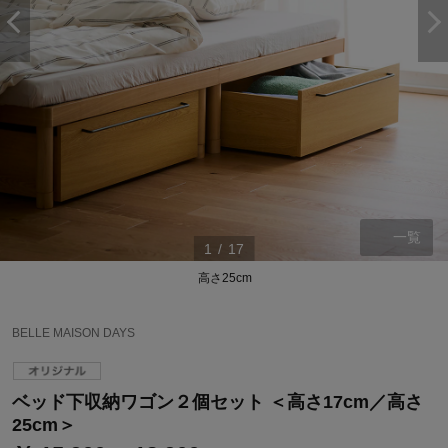
一覧
1
/
17
高さ25cm
BELLE MAISON DAYS
ステージが上がれば送料無料・返品引取無料！
さらにポイント還元最大16倍！
ベッド下収納ワゴン２個セット ＜高さ17cm／高さ
ベルメゾンご優待サービスについて
25cm＞
ベルメゾン・ポイントについて