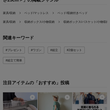
さ25cm＞」の掲載ジャンル
価格
5.0
機能
5.0
使用感・使いやすさ
5.0
家具/収納
ベッド/マットレス
ベッド/収納付きベッド
デザイン・色
5.0
家具/収納
収納ボックス/小物収納
収納ボックス/バスケット/小物収納
購入商品：
25
使用場所：
寝室
購入のきっかけ：
買い足し
関連キーワード
商品を使う人：
自分
#プレゼント
#ワゴン
#組立
#2個セット
#組立て簡単
注目アイテムの「おすすめ」投稿