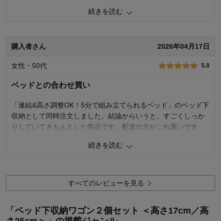
でした。なんとか出来上がったワゴンは沢山ネジ締めしたおか
続きを読む
げで頑丈そうで収納量がかなりありキャスターもスムーズで使
い易く大変気に入っています。買って良かったです。
購入者さん
2026年04月17日
2
人が参考になりました
参考になった
女性・50代
5.0
価格
4.0
機能
5.0
ベッドとの合わせ買い
使用感・使いやすさ
4.0
デザイン・色
5.0
「連結&高さ調整OK！5分で組み立てられるベッド」のベッド下
収納として同時注文しました。結論からいうと、すごくしっか
購入商品：
25
使用場所：
寝室
りしていてきちんとした商品です。配達の方がこれ重いです
購入のきっかけ：
転居・引越
よ、と言ってたのですが、ベッドよりこっちが重いです。
商品を使う人：
自分、子供
続きを読む
組み立ては夫がやってくれたのですが、いつもより大変そうで
した。電動ドライバーがあったらよかったようです。
なんにせよ、ベッドの色とも合ってて引き出し時もスムーズで
購入して良かったです。
すべてのレビューを見る
2
人が参考になりました
参考になった
「ベッド下収納ワゴン２個セット ＜高さ17cm／高