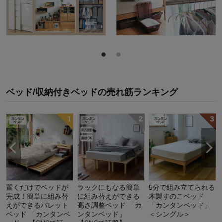
ベッド/収納付きベッド
の
売れ筋ランキング
置くだけでベッドが
ラックにもなる簡単
5分で組み立てられる
完成！簡単に組み替
に組み替えができる
木製すのこベッド
えができるパレット
高さ調整ベッド 「カ
「カンタンベッド」
ベッド 「カンタンベ
ンタンベッド」
＜シングル＞