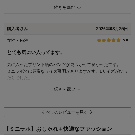
続きを読む
1
人が参考になりました
参考になった
品質
4.0
購入者さん
2026年03月25日
着心地
5.0
デザイン
5.0
女性・秘密
5.0
購入商品：
夏の植物, ＬＬ
お気に入りポイント：
デザイン、着回しがきく
とても気にい入ってます。
体型：
ぽっちゃり型
おすすめ用途：
いつでも
気に入ったプリント柄のパンツが見つかって良かったです。
身長（cm）：
156～160
サイズ：
ちょうど良い
ミニラボでは豊富なサイズ展開がありますがす。Lサイズがぴっ
たりでした。
落ち着いた色と適度な大きさのプリン柄、シルエットもきれい
続きを読む
です。
生地もさらさらしていて着心地は良いです。
プリント柄は他の商品の柄で見なれているので自然に感じられ
ました。
すべてのレビューを見る
1
人が参考になりました
参考になった
【ミニラボ】おしゃれ＋快適なファッション