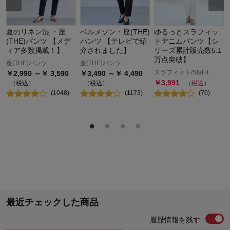
夏のリネン混 ・座
ベルメゾン・座(THE)
ゆるっとスラフィッ
(THE)パンツ 【メデ
パンツ 【テレビで紹
トデニムパンツ【シ
ィア多数掲載！】
介されました】
リーズ累計販売数5.1
万点突破】
座(THE)パンツ
座(THE)パンツ
スラフィット/SlaFit
￥
2,990
～￥
3,590
￥
3,490
～￥
4,490
￥
3,991
（税込）
（税込）
（税込）
(
1048
)
(
1173
)
(
70
)
最近チェックした商品
履歴情報を残す