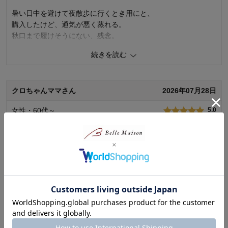
暑い日中を避けて夜散歩に行くとき用にと、
購入したけど、通気が悪く蒸れる。
秋口まで履けそうにない、残念。
続きを読む
0
人が参考になりました
参考になった
品質
1.0
クロちゃんママさん
2026年07月28日
着心地
1.0
デザイン
3.0
女性・60代～
5.0
購入商品：
夏の植物, Ｍ
お気に入りポイント：
デザイン、色
いつもLLなので、ちょっと長めでしたが気に入ってい
体型：
標準
ます。Lで良かったかも。
おすすめ用途：
カジュアル
身長（cm）：
161～165
ジムで使っています。友人にいいね！と触られます。私も気に
サイズ：
ちょうど良い
入っています。
足元がすぼまっていればもっと良かったですね。すぼまってっ
続きを読む
て方言ですかねぇ。
0
人が参考になりました
参考になった