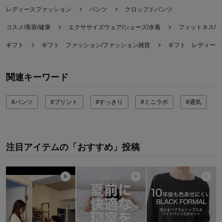
レディースファッション
パンツ
クロップドパンツ
コスメ/美容/健康
エクササイズウェア/シューズ/水着
フィットネス/
ギフト
ギフト ファッション/ファッション雑貨
ギフト レディース
関連キーワード
#パンツ
#プリント
#すっきり
#ミニラボ
#通気
注目アイテムの「おすすめ」投稿