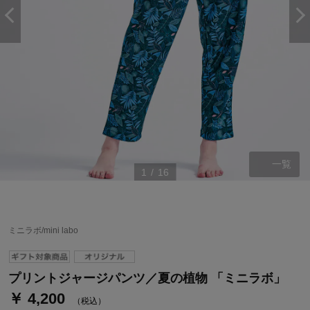
一覧
1
/
16
ステージが上がれば送料無料・返品引取無料！
さらにポイント還元最大16倍！
ミニラボ/mini labo
ベルメゾンご優待サービスについて
ベルメゾン・ポイントについて
プリントジャージパンツ／夏の植物 「ミニラボ」
￥ 4,200
通常商品送料無料 返品引取無料（JCBのみ）
（税込）
即時入会なら更に500円OFFクーポンプレゼント