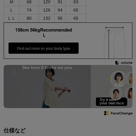
Ｍ
68
120
91
63
Ｌ
74
126
94
65
ＬＬ
80
132
95
65
158cm 56kgRecommended
Ｌ
Find out more on your body type
See how it looks on you
Try it with
your own face
仕様など