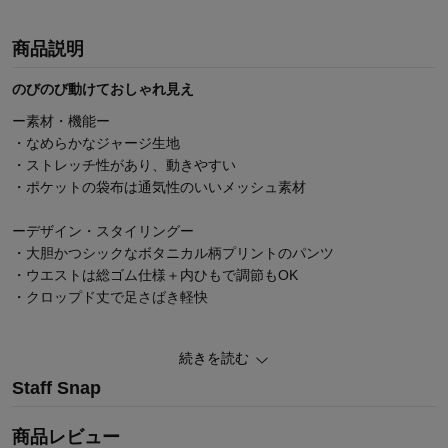
商品説明
のびのび動けておしゃれ見え
ー素材・機能ー
・なめらかなジャージ生地
・ストレッチ性があり、動きやすい
・ポケットの袋布は通気性のいいメッシュ素材
ーデザイン・スタイリングー
・大胆かつシックなボタニカル柄プリントのパンツ
・ウエストは総ゴム仕様＋内ひもで調節もOK
・クロップド丈で足さばき軽快
続きを読む
「ミニラボ/minilabo」商品のランキング
Staff Snap
「ミニラボ/minilabo」について
商品レビュー