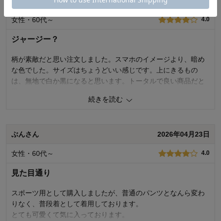
しろさん
2026年05月24日
品質
5.0
女性・60代～
4.0
着心地
4.0
デザイン
5.0
ジャージー？
購入商品：
夏の植物, ＬＬ
お気に入りポイント：
デザイン、色、生地、品質、機能、価格
柄が素敵だと思い注文しました。スマホのイメージより、暗め
体型：
ぽっちゃり型
な色でした。サイズはちょうどいい感じです。上にきるもの
おすすめ用途：
お出かけ用
は、無地で白か黒になると思います。トータルで良い商品だと
身長（cm）：
156～160
サイズ：
大きめ（長め）
思いました。
続きを読む
3
人が参考になりました
参考になった
ぶんさん
2026年04月23日
品質
5.0
着心地
5.0
女性・60代～
4.0
デザイン
5.0
見た目通り
購入商品：
夏の植物, Ｌ
お気に入りポイント：
デザイン、サイズ、生地、着回しがきく
体型：
標準
スポーツ用として購入しましたが、普通のパンツとなんら変わ
おすすめ用途：
いつでも
りなく、普段着として着用しております。
身長（cm）：
151～155
サイズ：
ちょうど良い
とても可愛くて気に入っております。