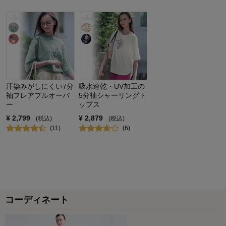
品質
5.0
着心地
5.0
デザイン
5.0
購入商品：
夏の植物, Ｌ
お気に入りポイント：
デザイン、色、サイズ、生地、品質、機
能、価格
体型：
ぽっちゃり型
おすすめ用途：
お出かけ用、カジュアル
身長（cm）：
156～160
汗染みがしにくい7分
吸水速乾・UV加工の
サイズ：
ちょうど良い
袖フレアプルオーバ
5分袖シャーリングト
ー
ップス
¥
2,799
¥
2,879
(税込)
(税込)
(
11
)
(
6
)
コーディネート