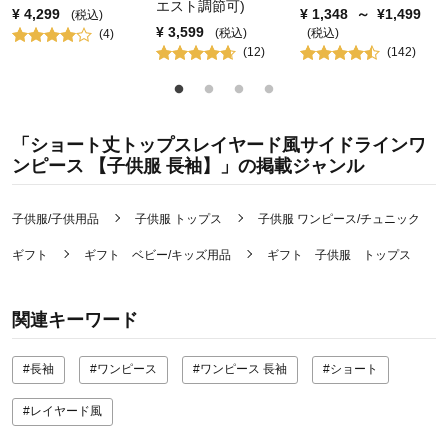
エスト調節可)
¥
4,299
¥
1,348
～
¥
1,499
(税込)
¥
3,599
(税込)
(税込)
(
4
)
(
12
)
(
142
)
「ショート丈トップスレイヤード風サイドラインワ
ンピース 【子供服 長袖】」の掲載ジャンル
子供服/子供用品
子供服 トップス
子供服 ワンピース/チュニック
ギフト
ギフト ベビー/キッズ用品
ギフト 子供服 トップス
関連キーワード
#長袖
#ワンピース
#ワンピース 長袖
#ショート
#レイヤード風