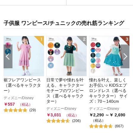
子供服 ワンピース/チュニック
の
売れ筋ランキング
裾フレアワンピース
日常で夢や憧れを叶
憧れを叶え、楽しく
（選べるキャラクタ
える、キャラクター
お手伝い♪ KIDSエプ
ー）
モチーフのワンピー
ロンドレス（選べる
ス（選べるキャラク
キャラクター） サイ
ディズニー/Disney
ター）
ズ：70～140cm
￥
557
（税込）
ディズニー/Disney
ディズニー/Disney
(
29
)
￥
3,031
￥
2,290
～￥
2,690
（税込）
（税込）
(
206
)
(
667
)