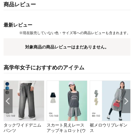
商品レビュー
◆GITA（ジータ）
安心して着せたいママと、毎日気持ちよく着たいコドモ。みんなの
思いと一人ひとりの成長に寄り添って。
こだわりの機能と豊富なサイズ、デザインバリエーションが魅力の
最新レビュー
オリジナルブランド
※
現在販売していない色・サイズ等への商品レビューも含まれます。
対象商品の商品レビューはまだありません。
高学年女子におすすめのアイテム
タックワイドデニム
スカート見えレース
裾メロウリブレギン
パンツ
アップキュロット(ウ
ス