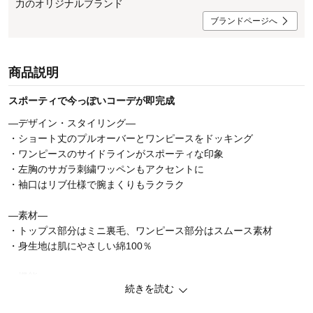
力のオリジナルブランド
ブランドページへ
商品説明
スポーティで今っぽいコーデが即完成
―デザイン・スタイリング―
・ショート丈のプルオーバーとワンピースをドッキング
・ワンピースのサイドラインがスポーティな印象
・左胸のサガラ刺繍ワッペンもアクセントに
・袖口はリブ仕様で腕まくりもラクラク
―素材―
・トップス部分はミニ裏毛、ワンピース部分はスムース素材
・身生地は肌にやさしい綿100％
―機能―
続きを読む
・油性ペンで直接書けてにじみにくいお名前スペース2枚付き