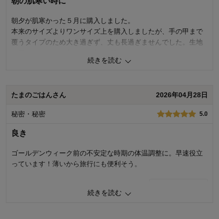
朝の肌寒い時に
お子さまの性別：
男の子
お子様の年齢：
6～9歳
朝夕が肌寒かった５月に購入しました。
本来のサイズよりワンサイズ上を購入しましたが、手の甲まで
覆うタイプのため大き過ぎず、丈も長過ぎませんでした。生地
の厚みもちょうど良く、春秋で活躍しそうです。
続きを読む
子どもが水色を好きなので選びましたが、他のカラーもステッ
チが目立たなければ選択肢が広がったのになぁと思いました。
たまのごはんさん
2026年04月28日
0
人が参考になりました
参考になった
秘密・秘密
5.0
品質
4.0
お子さまのお気に入り度
5.0
良き
デザイン
4.0
着心地･使用感
5.0
ゴールデンウィーク前の不安定な時期の体温調整に。早速役立
っています！薄いから旅行にも便利そう。
購入商品：
コールドスカイ, １２０
体型：
標準
お子さまの性別：
1
人が参考になりました
参考になった
お子様の年齢：
6～9歳
続きを読む
品質
5.0
お子さまのお気に入り度
5.0