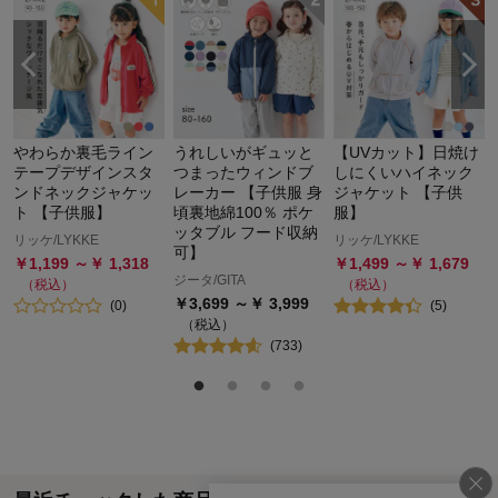
やわらか裏毛ライン
うれしいがギュッと
【UVカット】日焼け
テープデザインスタ
つまったウィンドブ
しにくいハイネック
ンドネックジャケッ
レーカー 【子供服 身
ジャケット 【子供
ト 【子供服】
頃裏地綿100％ ポケ
服】
ッタブル フード収納
リッケ/LYKKE
リッケ/LYKKE
可】
￥
1,199
～￥
1,318
￥
1,499
～￥
1,679
ジータ/GITA
（税込）
（税込）
￥
3,699
～￥
3,999
(
0
)
(
5
)
（税込）
(
733
)