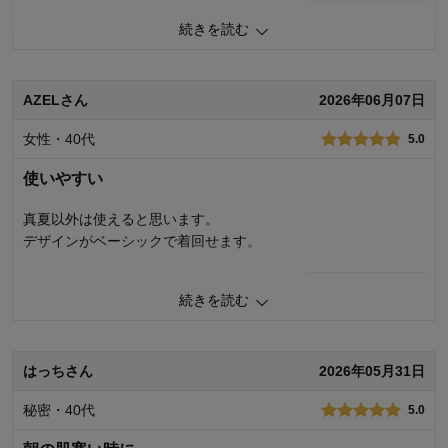
0
人が参考になりました
参考になった
続きを読む
品質
4.0
お子さまのお気に入り度
5.0
デザイン
4.0
AZELさん
2026年06月07日
着心地･使用感
5.0
女性・40代
5.0
購入商品：
サンドベージュ, １５０
体型：
やせ型
使いやすい
お子さまの性別：
男の子
お子様の年齢：
10～12歳
真夏以外は使えると思います。
デザインがベーシックで着回せます。
0
人が参考になりました
参考になった
続きを読む
品質
5.0
お子さまのお気に入り度
5.0
デザイン
5.0
はっちさん
2026年05月31日
着心地･使用感
5.0
秘密・40代
5.0
購入商品：
チャコール, １４０
体型：
やせ型