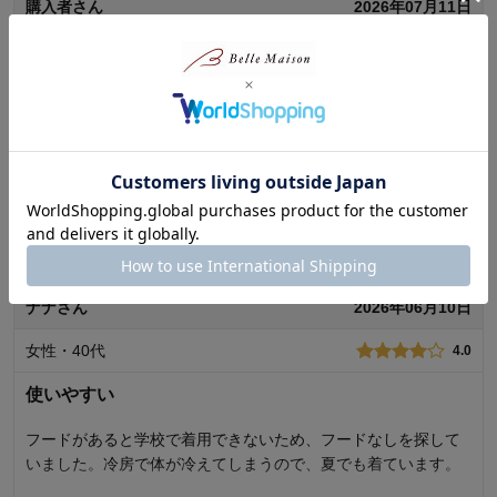
購入者さん
2026年07月11日
女性・30代
3.0
日差しと冷房対策に購入しました。薄すぎず、持ち運びや季節
の変わり目にも良さそうです。
0
人が参考になりました
参考になった
続きを読む
品質
3.0
お子さまのお気に入り度
3.0
デザイン
4.0
着心地･使用感
3.0
ナナさん
2026年06月10日
購入商品：
サンドベージュ, １２０
女性・40代
4.0
体型：
お子さまの性別：
使いやすい
お子様の年齢：
フードがあると学校で着用できないため、フードなしを探して
いました。冷房で体が冷えてしまうので、夏でも着ています。