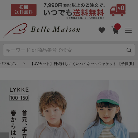
ト/ブルゾン
【UVカット】日焼けしにくいハイネックジャケット 【子供服】