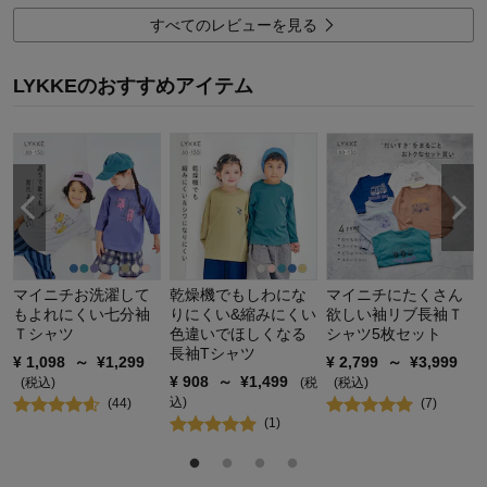
デザイン
5.0
すべてのレビューを見る
着心地･使用感
5.0
購入商品：
チャコール, １４０
LYKKEのおすすめアイテム
体型：
標準
お子さまの性別：
男の子
お子様の年齢：
6～9歳
お
マイニチお洗濯して
乾燥機でもしわにな
マイニチにたくさん
もよれにくい七分袖
りにくい&縮みにくい
欲しい袖リブ長袖Ｔ
Ｔシャツ
色違いでほしくなる
シャツ5枚セット
長袖Tシャツ
¥
1,098
～
¥
1,299
¥
2,799
～
¥
3,999
¥
908
～
¥
1,499
(税込)
(税
(税込)
込)
(
44
)
(
7
)
(
1
)