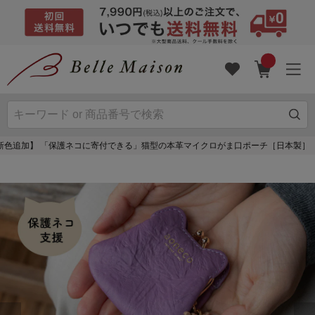
新色追加】 「保護ネコに寄付できる」猫型の本革マイクロがま口ポーチ［日本製］