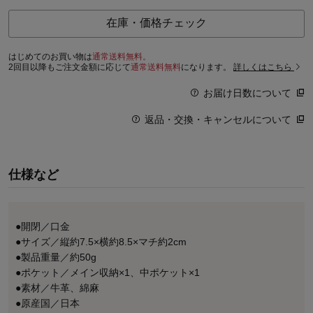
在庫・価格チェック
はじめてのお買い物は
通常送料無料。
2回目以降もご注文金額に応じて
通常送料無料
になります。
詳しくはこちら
お届け日数について
返品・交換・キャンセルについて
仕様など
●開閉／口金
●サイズ／縦約7.5×横約8.5×マチ約2cm
●製品重量／約50g
●ポケット／メイン収納×1、中ポケット×1
●素材／牛革、綿麻
●原産国／日本