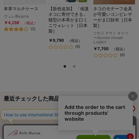
本革マルチケース
【新色追加】 「保護
ネコのモチーフ金具
ネコに寄付できる」
が可愛いコンビレザ
ヴュレ/Beau're
猫型の本革がま口ミ
ーがま口財布［日本
￥
4,158
（税込）
ニウォレット［日本
製］
(
1
)
製］
ツモリ チサト キャリ
ー/tsumori chisato
￥
9,790
（税込）
CARRY
(
0
)
￥
7,700
（税込）
(
0
)
最近チェックした商品
履歴情報を残す
ページトップへ