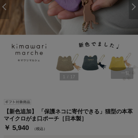
一覧
1
/
17
ステージが上がれば送料無料・返品引取無料！
さらにポイント還元最大16倍！
ベルメゾンご優待サービスについて
ベルメゾン・ポイントについて
【新色追加】 「保護ネコに寄付できる」猫型の本革
通常商品送料無料 返品引取無料（JCBのみ）
マイクロがま口ポーチ［日本製］
即時入会なら更に500円OFFクーポンプレゼント
￥ 5,940
（税込）
ベルメゾン メンバーズカードについて