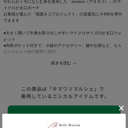
やわらかく手になじむ革を使用した「aoneco（アオネコ）」のマ
イクロがま口ポーチ
お客様が選んだ「保護ネコプロジェクト」の支援先に￥400を寄付
できます
●大きく開いて中身を取り出しやすいマイクロサイズのがま口ウォ
レット
●内装ポケット付きで、小銭やアクセサリー、鍵やお薬など、ちら
ばりがちな小物の携帯に便利
●アンティークな雰囲気で、かわいくなりすぎないオリジナルの色
続きを読む
展開
●サイドには、ヌメ革を使用したアオネコのチャームと便利なボー
ルチェーン付き
●革のベースとなる原皮は100%食肉の副産物のみ使用。環境に配慮
したレザーとなります
●ネコの毛並みを意識した型押しを使用。ムラのある染色で風格あ
る表情に
〈保護ネコプロジェクトとは〉
商品は自分へのご褒美。寄付チケットはネコへのご褒美。
「aoneco（アオネコ）」の商品代金には