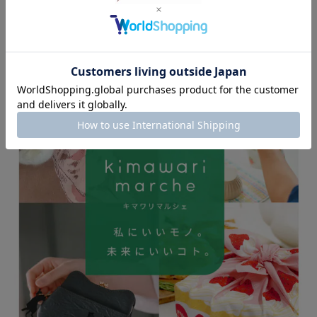
約10％の寄付金が含まれており、お客様の手で簡単な寄付手続きを
していただくシステムとなっています。
チャリティー商品にありがちなチープに感じる商品はご法度とし、
作り手がプライドとネコ愛を持って制作。
寄付金はお客様が選んだ支援先である保護施設へ贈られ、猫の救済
や生活費などに使われます。
【“厳かにネコ”なデザインのチャリティ商品で保護ネコ支援】
「aoneco（アオネコ）」は、「全てのネコが隙だらけに眠れます
ように」がコンセプトの保護ネコプロジェクト。
プロのものづくり集団「waji（ワジ）」 の職人によって、大人向け
でスタイリッシュなプロダクトに仕立てられています。
他にもあります「aonecoシリーズ」
＊エシカルセレクトショップ「キマワリマルシェ」
人・地域・地球のためになる、未来にいいコトはじめませんか？
「キマワリマルシェ」の特集ページ